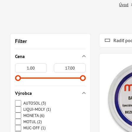
Úvod
Radiť po
Filter
Cena
Od:
Do:
Výrobca
AUTOSOL (3)
LIQUI-MOLY (1)
MONETA (6)
MOTUL (2)
MUC-OFF (1)