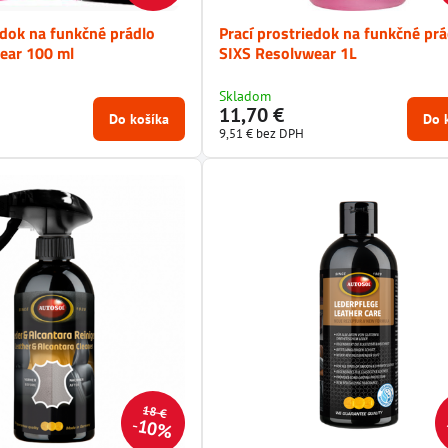
edok na funkčné prádlo
Prací prostriedok na funkčné prá
ear 100 ml
SIXS Resolvwear 1L
Skladom
11,70 €
Do košíka
Do 
9,51 €
bez DPH
18 €
10%