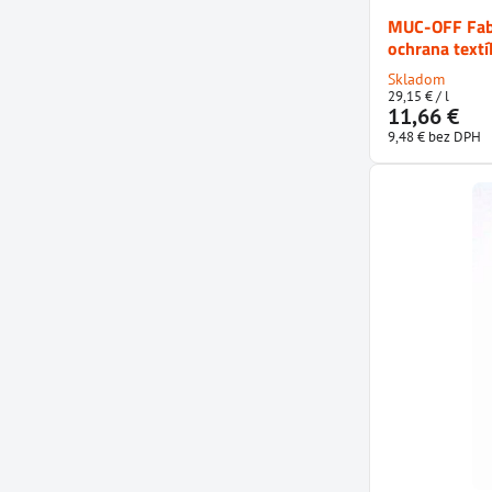
MUC-OFF Fabr
ochrana textíl
Skladom
29,15 €
/ l
11,66 €
9,48 €
bez DPH