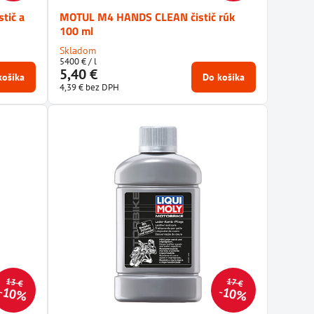
tič a
MOTUL M4 HANDS CLEAN čistič rúk
100 ml
Skladom
5400 €
/ l
5,40 €
košíka
Do košíka
4,39 €
bez DPH
13 €
17 €
10%
10%