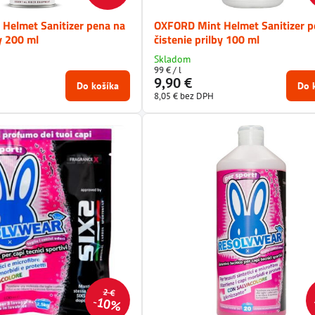
Helmet Sanitizer pena na
OXFORD Mint Helmet Sanitizer p
by 200 ml
čistenie prilby 100 ml
Skladom
99 €
/ l
9,90 €
Do košíka
Do 
8,05 €
bez DPH
2 €
10%