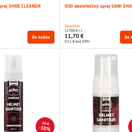
 sprej SHOE CLEANER
SIDI dezinfekčný sprej SANI SH
Skladom
11700 €
/ l
11,70 €
Do košíka
Do 
9,51 €
bez DPH
13 €
10%