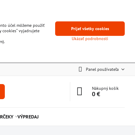
tento účel môžeme použiť
Prijať všetky cookies
y cookies“ vyjadrujete
Ukázať podrobnosti
m).
Panel používateľa
Nákupný košík
0 €
RČEKY
VÝPREDAJ