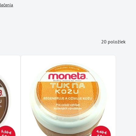
lečenia
20
položiek
5,30 €
4,40 €