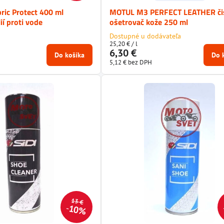
ic Protect 400 ml
MOTUL M3 PERFECT LEATHER čis
ií proti vode
ošetrovač kože 250 ml
Dostupné u dodávateľa
25,20 €
/ l
6,30 €
Do košíka
Do 
5,12 €
bez DPH
13 €
10%