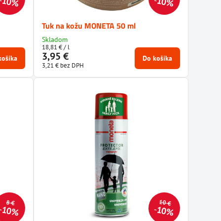
10%
10%
Tuk na kožu MONETA 50 ml
Skladom
18,81 €
/ l
3,95 €
košíka
Do košíka
3,21 €
bez DPH
10 €
8 €
10%
10%