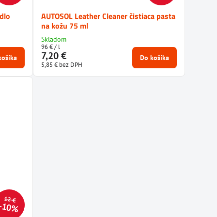
dlo
AUTOSOL Leather Cleaner čistiaca pasta
na kožu 75 ml
Skladom
96 €
/ l
7,20 €
košíka
Do košíka
5,85 €
bez DPH
12 €
10%