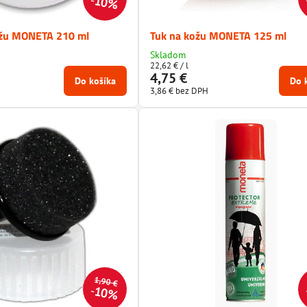
10%
ožu MONETA 210 ml
Tuk na kožu MONETA 125 ml
Skladom
22,62 €
/ l
4,75 €
Do košíka
Do 
3,86 €
bez DPH
1,90 €
10%