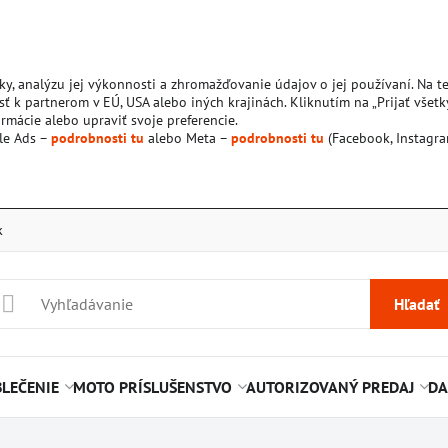
ky, analýzu jej výkonnosti a zhromažďovanie údajov o jej používaní. Na 
ť k partnerom v EÚ, USA alebo iných krajinách. Kliknutím na „Prijať všetk
rmácie alebo upraviť svoje preferencie.
le Ads –
podrobnosti tu
alebo Meta –
podrobnosti tu
(Facebook, Instagra
k
Hľadať
LEČENIE
MOTO PRÍSLUŠENSTVO
AUTORIZOVANÝ PREDAJ
DA