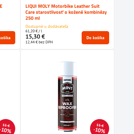
OE
LIQUI MOLY Motorbike Leather Suit
Care starostlivosť o kožené kombinézy
250 ml
Dostupné u dodávateľa
61,20 €
/ l
15,30 €
košíka
Do košíka
12,44 €
bez DPH
11 €
11 €
10%
10%