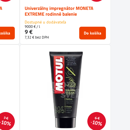
TA
Univerzálny impregnátor MONETA
EXTREME rodinné balenie
Dostupné u dodávateľa
9000 €
/ l
9 €
košíka
Do košíka
7,32 €
bez DPH
6 €
7 €
10%
10%