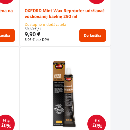
ena na
OXFORD Mint Wax Reproofer udržiavač
voskovanej bavlny 250 ml
Dostupné u dodávateľa
39,60 €
/ l
9,90 €
košíka
Do košíka
8,05 €
bez DPH
13 €
8 €
10%
10%