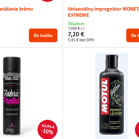
anášanie krému
Univerzálny impregnátor MONE
EXTREME
Skladom
7200 €
/ l
7,20 €
Do košíka
Do 
5,85 €
bez DPH
12,95 €
10%