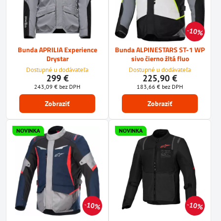
10%
Bunda APRILIA Experience
Bunda ALPINESTARS ST-1 WP
Drystar
sivo čierno žltá fluo
Dostupné u dodávateľa
Dostupné u dodávateľa
299 €
225,90 €
243,09 €
bez DPH
183,66 €
bez DPH
Zobraziť
Zobraziť
NOVINKA
NOVINKA
10%
10%