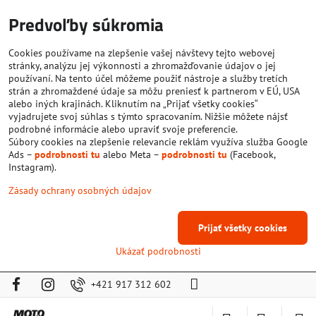
Predvoľby súkromia
Cookies používame na zlepšenie vašej návštevy tejto webovej
stránky, analýzu jej výkonnosti a zhromažďovanie údajov o jej
používaní. Na tento účel môžeme použiť nástroje a služby tretích
strán a zhromaždené údaje sa môžu preniesť k partnerom v EÚ, USA
alebo iných krajinách. Kliknutím na „Prijať všetky cookies“
vyjadrujete svoj súhlas s týmto spracovaním. Nižšie môžete nájsť
podrobné informácie alebo upraviť svoje preferencie.
Súbory cookies na zlepšenie relevancie reklám využíva služba Google
Ads –
podrobnosti tu
alebo Meta –
podrobnosti tu
(Facebook,
Instagram).
Zásady ochrany osobných údajov
Prijať všetky cookies
Ukázať podrobnosti
+421 917 312 602