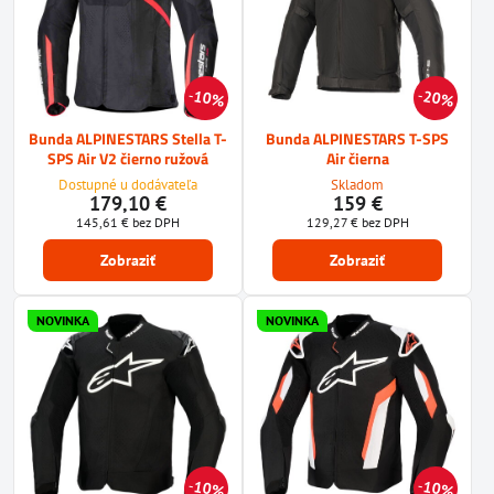
10%
20%
Bunda ALPINESTARS Stella T-
Bunda ALPINESTARS T-SPS
SPS Air V2 čierno ružová
Air čierna
Dostupné u dodávateľa
Skladom
179,10 €
159 €
145,61 €
bez DPH
129,27 €
bez DPH
Zobraziť
Zobraziť
NOVINKA
NOVINKA
10%
10%