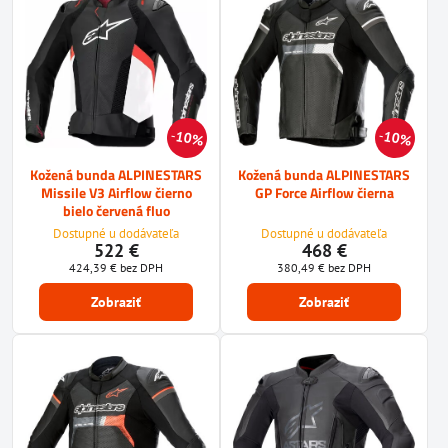
10%
10%
Kožená bunda ALPINESTARS
Kožená bunda ALPINESTARS
Missile V3 Airflow čierno
GP Force Airflow čierna
bielo červená fluo
Dostupné u dodávateľa
Dostupné u dodávateľa
522 €
468 €
424,39 €
bez DPH
380,49 €
bez DPH
Zobraziť
Zobraziť