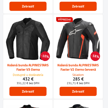
Zobraziť
Zobraziť
VÝPREDAJ
10%
38%
Kožená bunda ALPINESTARS
Kožená bunda ALPINESTARS
Faster V3 čierna
Faster V2 čierno červená
Dostupné u dodávateľa
Skladom
432 €
285 €
351,22 €
bez DPH
231,71 €
bez DPH
Zobraziť
Zobraziť