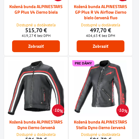
Kožená bunda ALPINESTARS
Kožená bunda ALPINESTARS
GP Plus V4 čierno biela
GP Plus R V4 Airflow čierno
bielo červená fluo
Dostupné u dodávateľa
Dostupné u dodávateľa
515,70 €
497,70 €
419,27 €
bez DPH
404,63 €
bez DPH
Zobraziť
Zobraziť
PRE DÁMY
10%
10%
Kožená bunda ALPINESTARS
Kožená bunda ALPINESTARS
Dyno čierno červená
Stella Dyno čierno červená
Dostupné u dodávateľa
Dostupné u dodávateľa