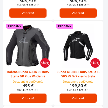
506,70 €
506,70 €
411,95 €
bez DPH
411,95 €
bez DPH
Zobraziť
Zobraziť
PRE DÁMY
PRE DÁMY
10%
10%
Kožená Bunda ALPINESTARS
Bunda ALPINESTARS Stella T-
Stella GP Plus V4 čierna
SPS V2 WP čierno biela
Dostupné u dodávateľa
Dostupné u dodávateľa
495 €
199,80 €
402,44 €
bez DPH
162,44 €
bez DPH
Zobraziť
Zobraziť