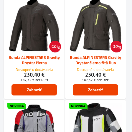
10%
10%
Bunda ALPINESTARS Gravity
Bunda ALPINESTARS Gravity
Drystar čierna
Drystar čierno žltá fluo
Dostupné u dodávateľa
Dostupné u dodávateľa
230,40 €
230,40 €
187,32 €
bez DPH
187,32 €
bez DPH
Zobraziť
Zobraziť
NOVINKA
NOVINKA