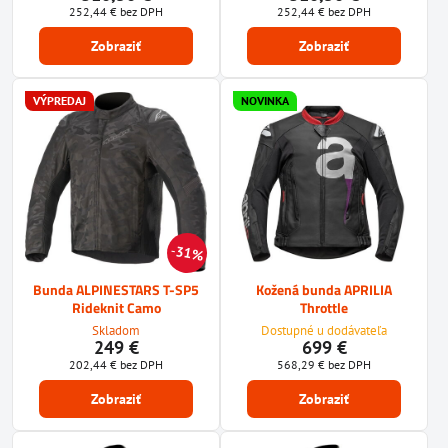
252,44 €
bez DPH
252,44 €
bez DPH
Zobraziť
Zobraziť
VÝPREDAJ
NOVINKA
31%
Bunda ALPINESTARS T-SP5
Kožená bunda APRILIA
Rideknit Camo
Throttle
Skladom
Dostupné u dodávateľa
249 €
699 €
202,44 €
bez DPH
568,29 €
bez DPH
Zobraziť
Zobraziť