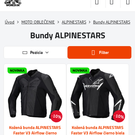
Úvod
MOTO OBLEČENIE
ALPINESTARS
Bundy ALPINESTARS
Bundy ALPINESTARS
Pozícia
Filter
NOVINKA
NOVINKA
10%
10%
Kožená bunda ALPINESTARS
Kožená bunda ALPINESTARS
Faster V3 Airflow čierno
Faster V3 Airflow čierno biela