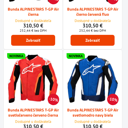
Bunda ALPINESTARS T-GP Air
Bunda ALPINESTARS T-GP Air
čierna
čierno červená fluo
Dostupné u dodávateľa
Dostupné u dodávateľa
310,50 €
310,50 €
252,44 €
bez DPH
252,44 €
bez DPH
Zobraziť
Zobraziť
NOVINKA
NOVINKA
10%
10%
Bunda ALPINESTARS T-GP Air
Bunda ALPINESTARS T-GP Air
svetločerveno červeno čierna
svetlomodro navy biela
Dostupné u dodávateľa
Dostupné u dodávateľa
310,50 €
310,50 €