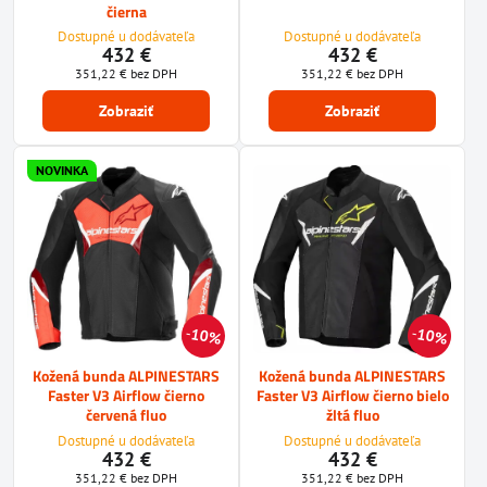
čierna
Dostupné u dodávateľa
Dostupné u dodávateľa
432 €
432 €
351,22 €
bez DPH
351,22 €
bez DPH
Zobraziť
Zobraziť
NOVINKA
10%
10%
Kožená bunda ALPINESTARS
Kožená bunda ALPINESTARS
Faster V3 Airflow čierno
Faster V3 Airflow čierno bielo
červená fluo
žltá fluo
Dostupné u dodávateľa
Dostupné u dodávateľa
432 €
432 €
351,22 €
bez DPH
351,22 €
bez DPH