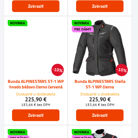
Zobraziť
Zobraziť
NOVINKA
NOVINKA
PRE DÁMY
10%
10%
Bunda ALPINESTARS ST-1 WP
Bunda ALPINESTARS Stella
hnedo béžovo čierno červená
ST-1 WP čierna
Dostupné u dodávateľa
Dostupné u dodávateľa
225,90 €
225,90 €
183,66 €
bez DPH
183,66 €
bez DPH
Zobraziť
Zobraziť
NOVINKA
NOVINKA