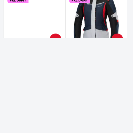
PRE DÁMY
PRE DÁMY
10%
10%
Bunda ALPINESTARS Stella
Bunda ALPINESTARS Stella
ST-1 WP sivo čierno žltá fluo
ST-1 WP čierno modro sivo
červená
Dostupné u dodávateľa
Dostupné u dodávateľa
225,90 €
225,90 €
183,66 €
bez DPH
183,66 €
bez DPH
Zobraziť
Zobraziť
VÝPREDAJ
VÝPREDAJ