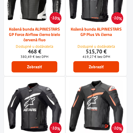
10%
10%
Kožená bunda ALPINESTARS
Kožená bunda ALPINESTARS
GP Force Airflow čierno bielo
GP Plus V4 čierna
červená fluo
Dostupné u dodávateľa
Dostupné u dodávateľa
468 €
515,70 €
380,49 €
bez DPH
419,27 €
bez DPH
Zobraziť
Zobraziť
10%
10%