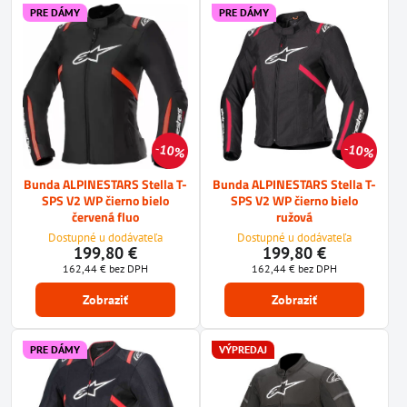
PRE DÁMY
PRE DÁMY
10%
10%
Bunda ALPINESTARS Stella T-
Bunda ALPINESTARS Stella T-
SPS V2 WP čierno bielo
SPS V2 WP čierno bielo
červená fluo
ružová
Dostupné u dodávateľa
Dostupné u dodávateľa
199,80 €
199,80 €
162,44 €
bez DPH
162,44 €
bez DPH
Zobraziť
Zobraziť
PRE DÁMY
VÝPREDAJ