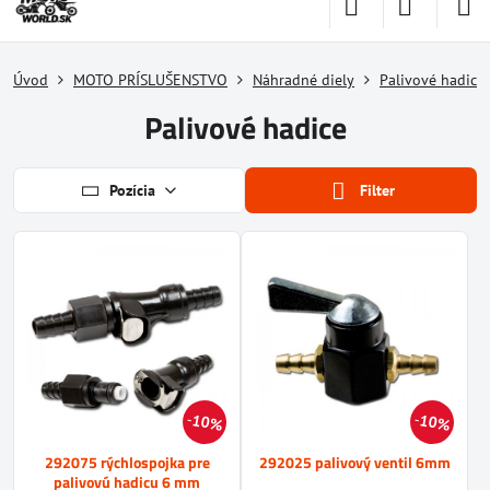
Úvod
MOTO PRÍSLUŠENSTVO
Náhradné diely
Palivové hadice
Palivové hadice
Pozícia
Filter
10%
10%
292075 rýchlospojka pre
292025 palivový ventil 6mm
palivovú hadicu 6 mm