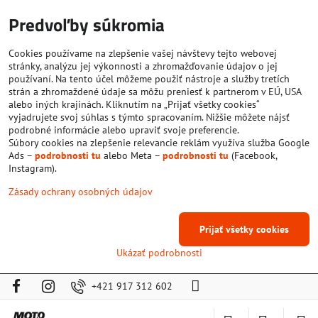
Predvoľby súkromia
Cookies používame na zlepšenie vašej návštevy tejto webovej
stránky, analýzu jej výkonnosti a zhromažďovanie údajov o jej
používaní. Na tento účel môžeme použiť nástroje a služby tretích
strán a zhromaždené údaje sa môžu preniesť k partnerom v EÚ, USA
alebo iných krajinách. Kliknutím na „Prijať všetky cookies“
vyjadrujete svoj súhlas s týmto spracovaním. Nižšie môžete nájsť
podrobné informácie alebo upraviť svoje preferencie.
Súbory cookies na zlepšenie relevancie reklám využíva služba Google
Ads –
podrobnosti tu
alebo Meta –
podrobnosti tu
(Facebook,
Instagram).
Zásady ochrany osobných údajov
Prijať všetky cookies
Ukázať podrobnosti
+421 917 312 602