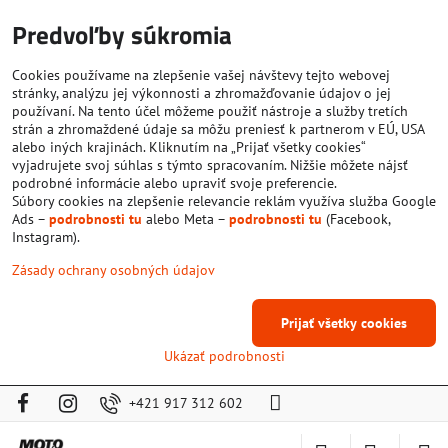
Predvoľby súkromia
Cookies používame na zlepšenie vašej návštevy tejto webovej
stránky, analýzu jej výkonnosti a zhromažďovanie údajov o jej
používaní. Na tento účel môžeme použiť nástroje a služby tretích
strán a zhromaždené údaje sa môžu preniesť k partnerom v EÚ, USA
alebo iných krajinách. Kliknutím na „Prijať všetky cookies“
vyjadrujete svoj súhlas s týmto spracovaním. Nižšie môžete nájsť
podrobné informácie alebo upraviť svoje preferencie.
Súbory cookies na zlepšenie relevancie reklám využíva služba Google
Ads –
podrobnosti tu
alebo Meta –
podrobnosti tu
(Facebook,
Instagram).
Zásady ochrany osobných údajov
Prijať všetky cookies
Ukázať podrobnosti
+421 917 312 602