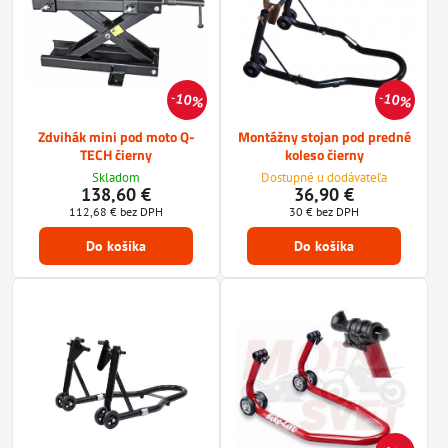
10%
10%
Zdvihák mini pod moto Q-
Montážny stojan pod predné
TECH čierny
koleso čierny
Skladom
Dostupné u dodávateľa
138,60 €
36,90 €
112,68 €
bez DPH
30 €
bez DPH
Do košíka
Do košíka