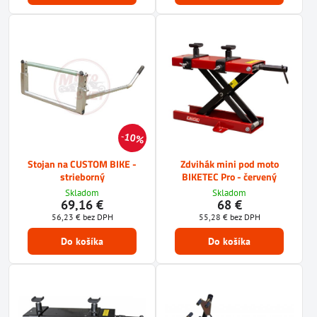
10%
Stojan na CUSTOM BIKE -
Zdvihák mini pod moto
strieborný
BIKETEC Pro - červený
Skladom
Skladom
69,16 €
68 €
56,23 €
bez DPH
55,28 €
bez DPH
Do košíka
Do košíka