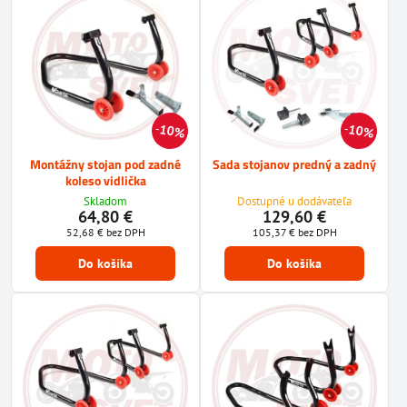
10%
10%
Montážny stojan pod zadné
Sada stojanov predný a zadný
koleso vidlička
Skladom
Dostupné u dodávateľa
64,80 €
129,60 €
52,68 €
bez DPH
105,37 €
bez DPH
Do košíka
Do košíka