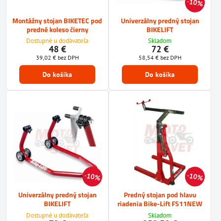
10%
Montážny stojan BIKETEC pod
Univerzálny predný stojan
predné koleso čierny
BIKELIFT
Dostupné u dodávateľa
Skladom
48 €
72 €
39,02 €
bez DPH
58,54 €
bez DPH
Do košíka
Do košíka
10%
10%
Univerzálny predný stojan
Predný stojan pod hlavu
BIKELIFT
riadenia Bike-Lift FS11NEW
Dostupné u dodávateľa
Skladom