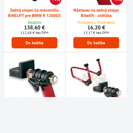
Zadný stojan na monovidlu
Nástavec na zadný stojan
BIKELIFT pre BMW R 1200GS
Bikelift - vidlička
Skladom
Dostupné u dodávateľa
138,60 €
16,20 €
112,68 €
bez DPH
13,17 €
bez DPH
Do košíka
Do košíka
10%
10%
Nástavec na zadný stojan
Univerzálny zadný stojan
Bikelift - rampa
BIKELIFT rampa
Dostupné u dodávateľa
Skladom
16,20 €
72 €