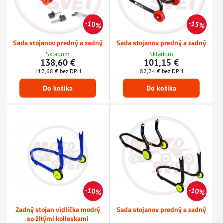
10%
15%
Sada stojanov predný a zadný
Sada stojanov predný a zadný
Skladom
Skladom
138,60 €
101,15 €
112,68 €
bez DPH
82,24 €
bez DPH
Do košíka
Do košíka
10%
10%
Zadný stojan vidlička modrý
Sada stojanov predný a zadný
so žltými kolieskami