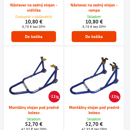
Nástavec na zadný stojan -
Nástavec na zadný stojan -
vidlička
rampa
Dostupné u dodávateľa
Skladom
10,80 €
10,80 €
8,78 €
bez DPH
8,78 €
bez DPH
Do košíka
Do košíka
15%
15%
Montážny stojan pod predné
Montážny stojan pod predné
koleso
koleso
Skladom
Skladom
52,70 €
52,70 €
42,85 €
bez DPH
42,85 €
bez DPH