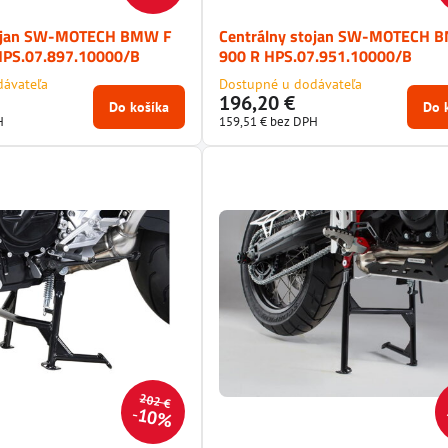
tojan SW-MOTECH BMW F
Centrálny stojan SW-MOTECH 
HPS.07.897.10000/B
900 R HPS.07.951.10000/B
dávateľa
Dostupné u dodávateľa
196,20 €
Do košíka
Do 
H
159,51 €
bez DPH
202 €
10%