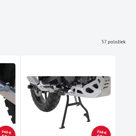
57
položiek
145 €
218 €