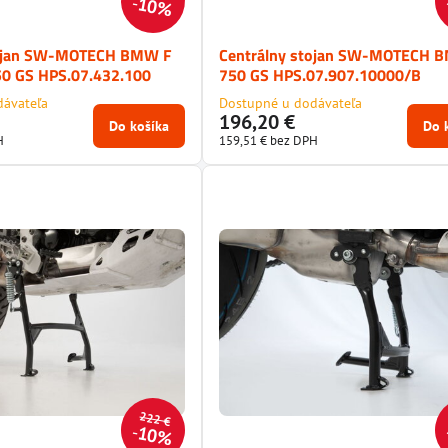
10%
tojan SW-MOTECH BMW F
Centrálny stojan SW-MOTECH 
50 GS HPS.07.432.100
750 GS HPS.07.907.10000/B
dávateľa
Dostupné u dodávateľa
196,20 €
Do košíka
Do 
H
159,51 €
bez DPH
222 €
10%