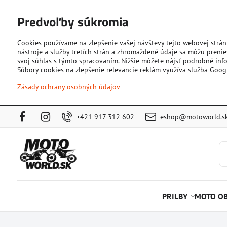
Predvoľby súkromia
Cookies používame na zlepšenie vašej návštevy tejto webovej strán
nástroje a služby tretích strán a zhromaždené údaje sa môžu prenies
svoj súhlas s týmto spracovaním. Nižšie môžete nájsť podrobné info
Súbory cookies na zlepšenie relevancie reklám využíva služba Goog
Zásady ochrany osobných údajov
+421 917 312 602
eshop@motoworld.s
PRILBY
MOTO OB