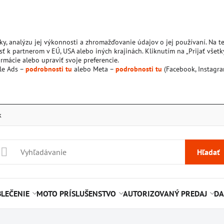
ky, analýzu jej výkonnosti a zhromažďovanie údajov o jej používaní. Na 
ť k partnerom v EÚ, USA alebo iných krajinách. Kliknutím na „Prijať všetk
rmácie alebo upraviť svoje preferencie.
le Ads –
podrobnosti tu
alebo Meta –
podrobnosti tu
(Facebook, Instagra
k
Hľadať
LEČENIE
MOTO PRÍSLUŠENSTVO
AUTORIZOVANÝ PREDAJ
DA