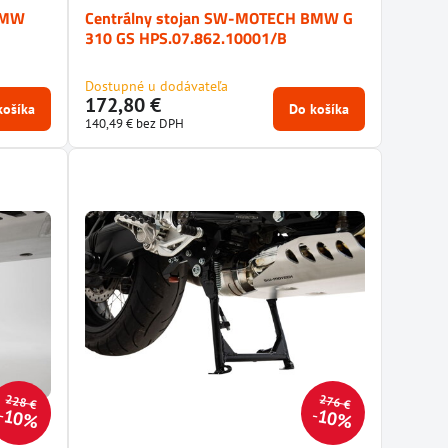
BMW
Centrálny stojan SW-MOTECH BMW G
310 GS HPS.07.862.10001/B
Dostupné u dodávateľa
172,80 €
košíka
Do košíka
140,49 €
bez DPH
228 €
276 €
10%
10%