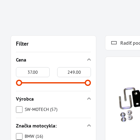
Radiť po
Filter
Cena
Od:
Do:
Výrobca
SW-MOTECH (57)
Značka motocykla:
BMW (16)