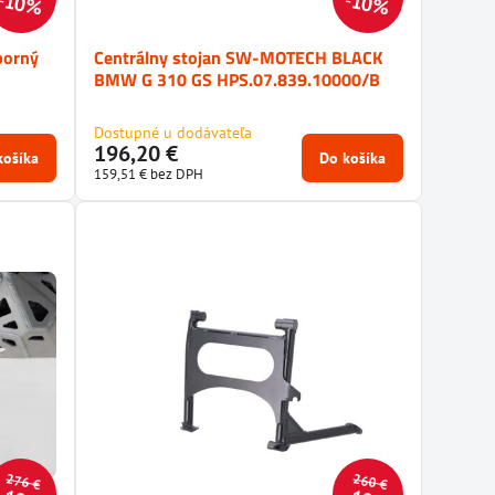
10%
10%
borný
Centrálny stojan SW-MOTECH BLACK
BMW G 310 GS HPS.07.839.10000/B
Dostupné u dodávateľa
196,20 €
košíka
Do košíka
159,51 €
bez DPH
276 €
260 €