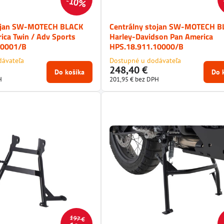
10%
tojan SW-MOTECH BLACK
Centrálny stojan SW-MOTECH B
ica Twin / Adv Sports
Harley-Davidson Pan America
10001/B
HPS.18.911.10000/B
dávateľa
Dostupné u dodávateľa
248,40 €
Do košíka
Do 
H
201,95 €
bez DPH
197 €