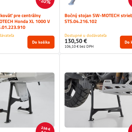
10%
koväť pre centrálny
Bočný stojan SW-MOTECH strie
OTECH Honda XL 1000 V
STS.04.216.102
.01.223.910
dávateľa
Dostupné u dodávateľa
130,50 €
Do košíka
Do 
106,10 €
bez DPH
238 €