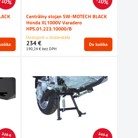
10%
10%
LACK
Centrálny stojan SW-MOTECH BLACK
Honda XL1000V Varadero
HPS.01.223.10000/B
Dostupné u dodávateľa
234 €
košíka
Do košíka
190,24 €
bez DPH
228 €
243 €