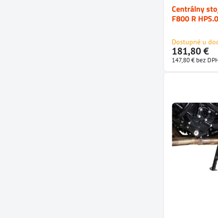
Centrálny s
F800 R HPS.
Dostupné u do
181,80 €
147,80 €
bez DP