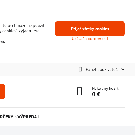
tento účel môžeme použiť
Prijať všetky cookies
y cookies“ vyjadrujete
Ukázať podrobnosti
m).
Panel používateľa
Nákupný košík
0 €
RČEKY
VÝPREDAJ