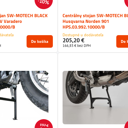
10%
tojan SW-MOTECH BLACK
Centrálny stojan SW-MOTECH B
V Varadero
Husqvarna Norden 901
10000/B
HPS.03.992.10000/B
dávateľa
Dostupné u dodávateľa
205,20 €
Do košíka
Do 
H
166,83 €
bez DPH
197 €