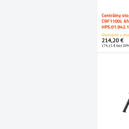
Centrálny s
CRF1100L Afr
HPS.01.942.
Dostupné u do
214,20 €
174,15 €
bez DP