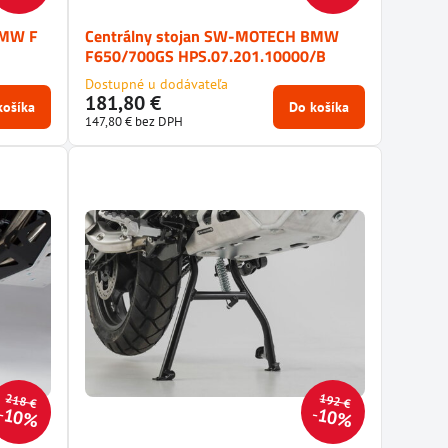
BMW F
Centrálny stojan SW-MOTECH BMW
F650/700GS HPS.07.201.10000/B
Dostupné u dodávateľa
181,80 €
košíka
Do košíka
147,80 €
bez DPH
218 €
192 €
10%
10%