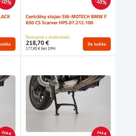
10%
10%
LACK
Centrálny stojan SW-MOTECH BMW F
650 CS Scarver HPS.07.212.100
Dostupné u dodávateľa
218,70 €
košíka
Do košíka
177,80 €
bez DPH
218 €
243 €