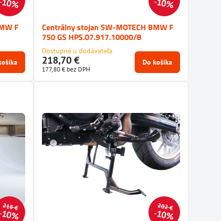
10%
10%
BMW F
Centrálny stojan SW-MOTECH BMW F
750 GS HPS.07.917.10000/B
Dostupné u dodávateľa
218,70 €
košíka
Do košíka
177,80 €
bez DPH
218 €
202 €
10%
10%