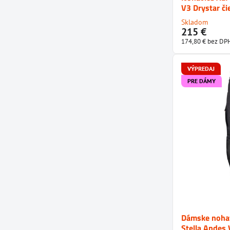
V3 Drystar či
Skladom
215 €
174,80 €
bez DP
VÝPREDAJ
PRE DÁMY
Dámske noha
Stella Andes 