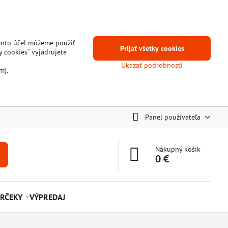
tento účel môžeme použiť
Prijať všetky cookies
y cookies“ vyjadrujete
Ukázať podrobnosti
m).
Panel používateľa
Nákupný košík
0 €
RČEKY
VÝPREDAJ