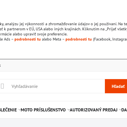
ky, analýzu jej výkonnosti a zhromažďovanie údajov o jej používaní. Na 
ť k partnerom v EÚ, USA alebo iných krajinách. Kliknutím na „Prijať všetk
rmácie alebo upraviť svoje preferencie.
le Ads –
podrobnosti tu
alebo Meta –
podrobnosti tu
(Facebook, Instagra
k
Hľadať
LEČENIE
MOTO PRÍSLUŠENSTVO
AUTORIZOVANÝ PREDAJ
DA