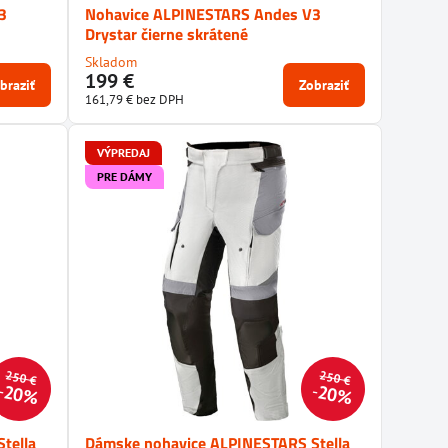
3
Nohavice ALPINESTARS Andes V3
Drystar čierne skrátené
Skladom
199 €
braziť
Zobraziť
161,79 €
bez DPH
VÝPREDAJ
PRE DÁMY
250 €
250 €
20%
20%
tella
Dámske nohavice ALPINESTARS Stella