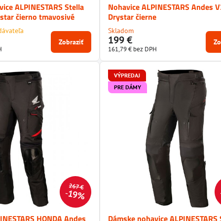
ice ALPINESTARS Stella
Nohavice ALPINESTARS Andes V
star čierno tmavosivé
Drystar čierne
dávateľa
Skladom
199 €
Zobraziť
Zo
H
161,79 €
bez DPH
VÝPREDAJ
PRE DÁMY
267 €
19%
PINESTARS HONDA Andes
Dámske nohavice ALPINESTARS S