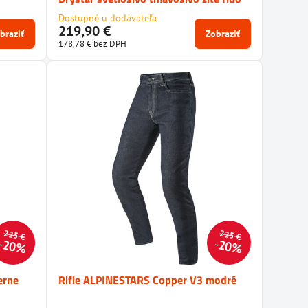
Dostupné u dodávateľa
219,90 €
braziť
Zobraziť
178,78 €
bez DPH
225 €
225 €
20%
20%
erne
Rifle ALPINESTARS Copper V3 modré