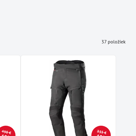
37
položiek
490 €
335 €