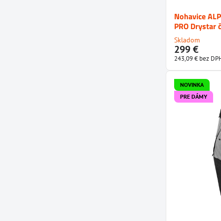
Nohavice AL
PRO Drystar 
Skladom
299 €
243,09 €
bez DP
NOVINKA
PRE DÁMY