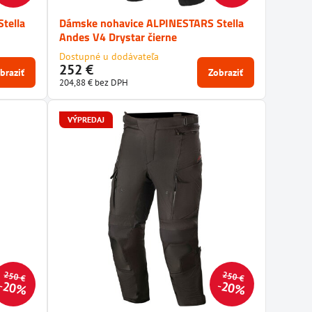
tella
Dámske nohavice ALPINESTARS Stella
Andes V4 Drystar čierne
Dostupné u dodávateľa
252 €
braziť
Zobraziť
204,88 €
bez DPH
VÝPREDAJ
250 €
250 €
20%
20%