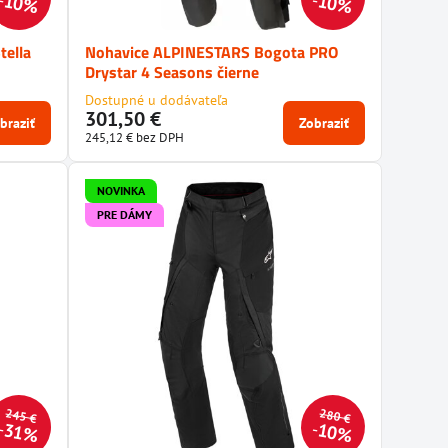
10%
10%
tella
Nohavice ALPINESTARS Bogota PRO
Drystar 4 Seasons čierne
Dostupné u dodávateľa
301,50 €
braziť
Zobraziť
245,12 €
bez DPH
NOVINKA
PRE DÁMY
245 €
280 €
31%
10%