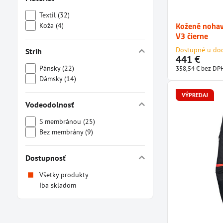
Textil (32)
Kožené nohav
Koža (4)
V3 čierne
Dostupné u do
Strih
441 €
Pánsky (22)
358,54 €
bez DP
Dámsky (14)
VÝPREDAJ
Vodeodolnosť
S membránou (25)
Bez membrány (9)
Dostupnosť
Všetky produkty
Iba skladom