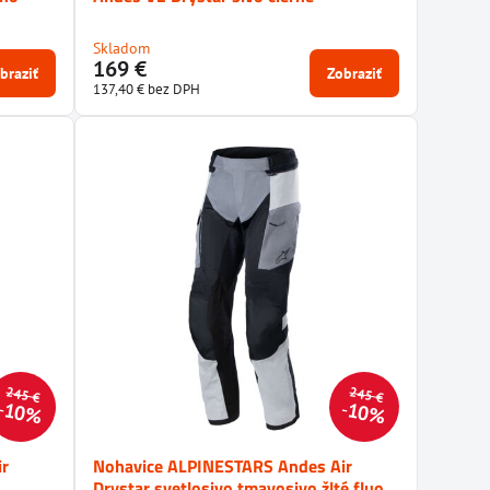
Skladom
169 €
braziť
Zobraziť
137,40 €
bez DPH
245 €
245 €
10%
10%
ir
Nohavice ALPINESTARS Andes Air
Drystar svetlosivo tmavosivo žlté fluo