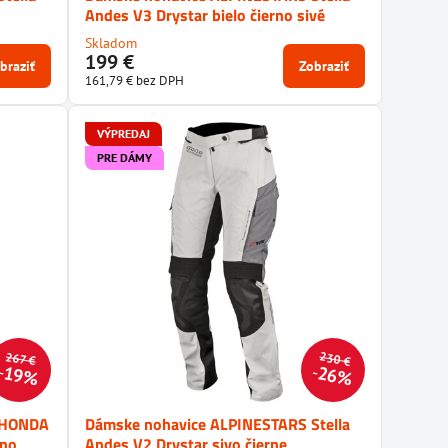
Andes V3 Drystar bielo čierno sivé
Skladom
199 €
braziť
Zobraziť
161,79 €
bez DPH
VÝPREDAJ
PRE DÁMY
230 €
267 €
19%
26%
 HONDA
Dámske nohavice ALPINESTARS Stella
rno
Andes V2 Drystar sivo čierne