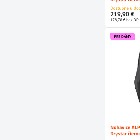
Dostupné u do
219,90 €
178,78 €
bez DP
PRE DÁMY
Nohavice ALP
Drystar čiern