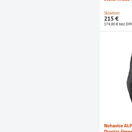
Skladom
215 €
174,80 €
bez DP
Nohavice ALP
Drystar čiern