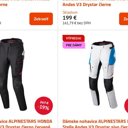
erne
Andes V3 Drystar čierne
Skladom
199 €
Zobraziť
Zo
H
161,79 €
bez DPH
VÝPREDAJ
PRE DÁMY
267 €
19%
vice ALPINESTARS HONDA
Dámske nohavice ALPINESTARS
V3 Drystar čierno červené
Stella Andes V3 Drystar sivo čie