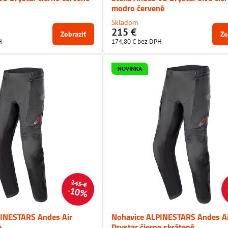
modro červené
Skladom
215 €
Zobraziť
Zo
H
174,80 €
bez DPH
NOVINKA
245 €
10%
INESTARS Andes Air
Nohavice ALPINESTARS Andes A
e
Drystar čierne skrátené