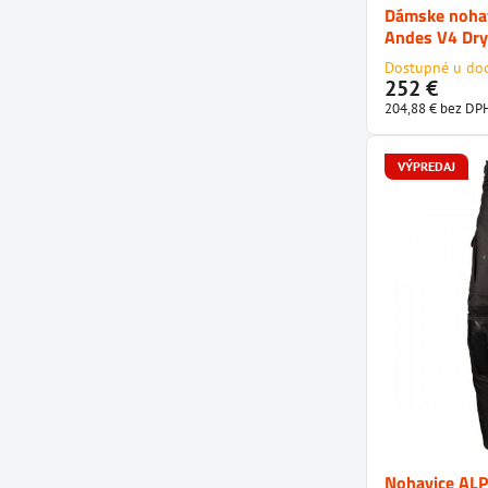
Dámske nohav
Andes V4 Dry
Dostupné u do
252 €
204,88 €
bez DP
VÝPREDAJ
Nohavice AL