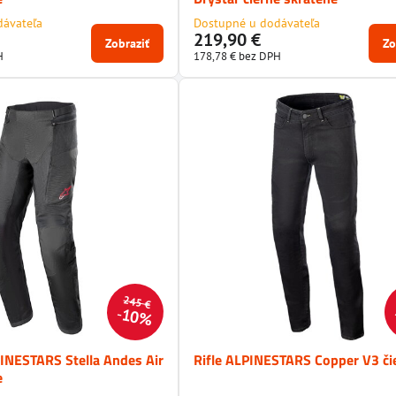
dávateľa
Dostupné u dodávateľa
219,90 €
Zobraziť
Zo
H
178,78 €
bez DPH
245 €
10%
INESTARS Stella Andes Air
Rifle ALPINESTARS Copper V3 či
e