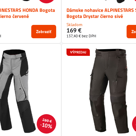
PINESTARS HONDA Bogota
Dámske nohavice ALPINESTARS S
čierno červené
Bogota Drystar čierno sivé
Skladom
169 €
Zobraziť
Zo
H
137,40 €
bez DPH
VÝPREDAJ
280 €
10%