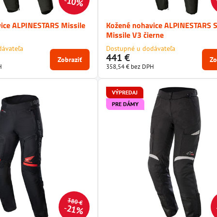
10%
ice ALPINESTARS Missile
Kožené nohavice ALPINESTARS S
Missile V3 čierne
dávateľa
Dostupné u dodávateľa
441 €
Zobraziť
Zo
H
358,54 €
bez DPH
VÝPREDAJ
PRE DÁMY
380 €
21%