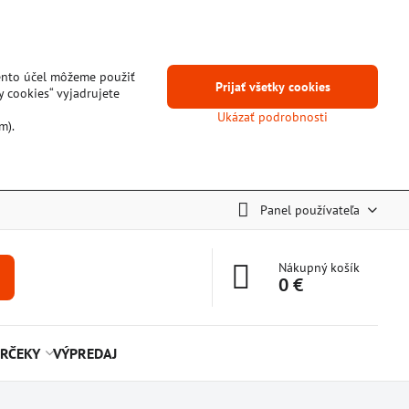
tento účel môžeme použiť
Prijať všetky cookies
y cookies“ vyjadrujete
Ukázať podrobnosti
m).
Panel používateľa
Nákupný košík
0 €
RČEKY
VÝPREDAJ