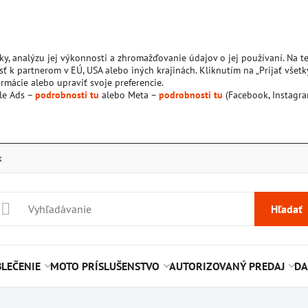
ky, analýzu jej výkonnosti a zhromažďovanie údajov o jej používaní. Na 
ť k partnerom v EÚ, USA alebo iných krajinách. Kliknutím na „Prijať všetk
rmácie alebo upraviť svoje preferencie.
le Ads –
podrobnosti tu
alebo Meta –
podrobnosti tu
(Facebook, Instagra
k
Hľadať
LEČENIE
MOTO PRÍSLUŠENSTVO
AUTORIZOVANÝ PREDAJ
DA