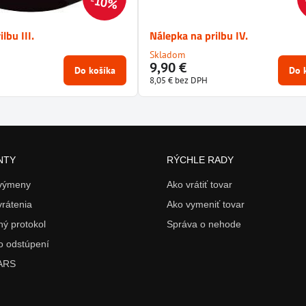
10%
lbu III.
Nálepka na prilbu IV.
Skladom
9,90 €
Do košíka
Do 
8,05 €
bez DPH
NTY
RÝCHLE RADY
 výmeny
Ako vrátiť tovar
vrátenia
Ako vymeniť tovar
ý protokol
Správa o nehode
o odstúpení
 ARS