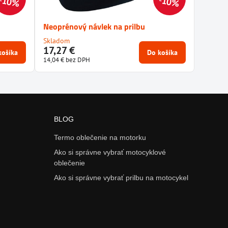
10%
10%
Neoprénový návlek na prilbu
Skladom
17,27 €
košíka
Do košíka
14,04 €
bez DPH
BLOG
Termo oblečenie na motorku
Ako si správne vybrať motocyklové
oblečenie
Ako si správne vybrať prilbu na motocykel