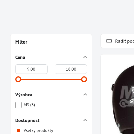
Radiť po
Filter
Cena
Od:
Do:
Výrobca
MS (3)
Dostupnosť
Všetky produkty