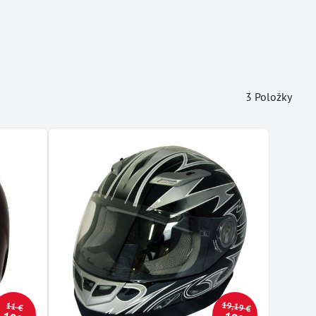
3
Položky
19,19 €
11 €