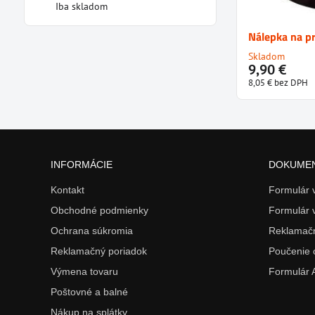
Iba skladom
Nálepka na pri
Skladom
9,90 €
8,05 €
bez DPH
INFORMÁCIE
DOKUME
Kontakt
Formulár
Obchodné podmienky
Formulár 
Ochrana súkromia
Reklamačn
Reklamačný poriadok
Poučenie 
Výmena tovaru
Formulár
Poštovné a balné
Nákup na splátky