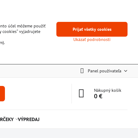
tento účel môžeme použiť
Prijať všetky cookies
y cookies“ vyjadrujete
Ukázať podrobnosti
m).
Panel používateľa
Nákupný košík
0 €
RČEKY
VÝPREDAJ