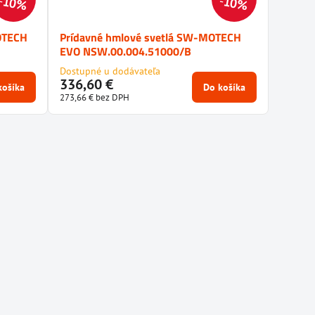
10%
10%
OTECH
Prídavné hmlové svetlá SW-MOTECH
EVO NSW.00.004.51000/B
Dostupné u dodávateľa
336,60 €
košíka
Do košíka
273,66 €
bez DPH