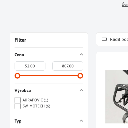
Úv
Radiť po
Filter
Cena
Od:
Do:
Výrobca
AKRAPOVIČ (1)
SW-MOTECH (6)
Typ