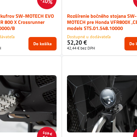
10%
e kufrov SW-MOTECH EVO
Rozšírenie bočného stojana SW-
R 800 X Crossrunner
MOTECH pre Honda VFR800X ,C
20000/B
models STS.01.548.10000
dávateľa
Dostupné u dodávateľa
52,20 €
Do košíka
Do 
H
42,44 €
bez DPH
119 €