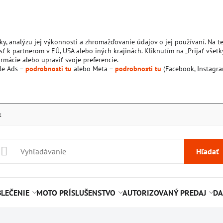
ky, analýzu jej výkonnosti a zhromažďovanie údajov o jej používaní. Na 
ť k partnerom v EÚ, USA alebo iných krajinách. Kliknutím na „Prijať všetk
rmácie alebo upraviť svoje preferencie.
le Ads –
podrobnosti tu
alebo Meta –
podrobnosti tu
(Facebook, Instagra
k
Hľadať
LEČENIE
MOTO PRÍSLUŠENSTVO
AUTORIZOVANÝ PREDAJ
DA