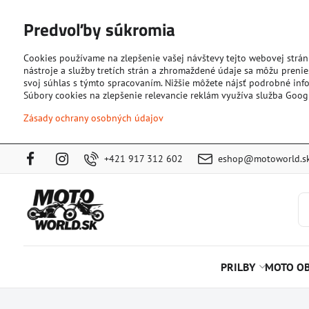
Predvoľby súkromia
Cookies používame na zlepšenie vašej návštevy tejto webovej strán
nástroje a služby tretích strán a zhromaždené údaje sa môžu prenies
svoj súhlas s týmto spracovaním. Nižšie môžete nájsť podrobné info
Súbory cookies na zlepšenie relevancie reklám využíva služba Goog
Zásady ochrany osobných údajov
+421 917 312 602
eshop@motoworld.s
PRILBY
MOTO OB