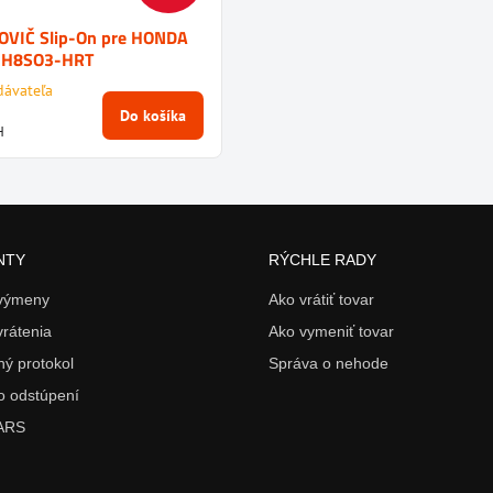
OVIČ Slip-On pre HONDA
S-H8SO3-HRT
dávateľa
Do košíka
H
NTY
RÝCHLE RADY
 výmeny
Ako vrátiť tovar
vrátenia
Ako vymeniť tovar
ý protokol
Správa o nehode
o odstúpení
 ARS