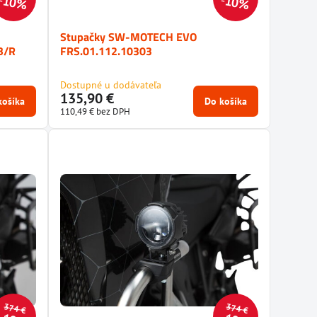
10%
10%
Stupačky SW-MOTECH EVO
B/R
FRS.01.112.10303
Dostupné u dodávateľa
135,90 €
košíka
Do košíka
110,49 €
bez DPH
374 €
374 €