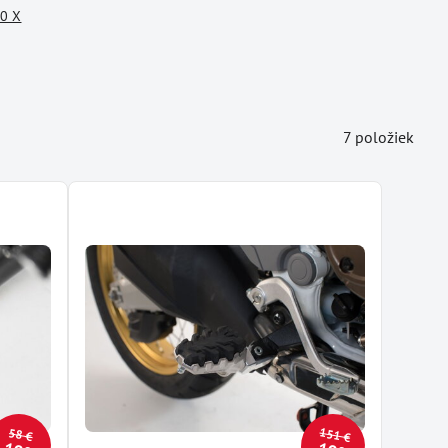
0 X
7
položiek
151 €
58 €