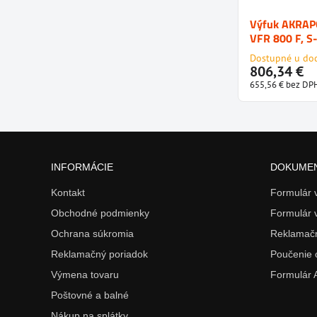
Výfuk AKRAP
VFR 800 F, 
Dostupné u do
806,34 €
655,56 €
bez DP
INFORMÁCIE
DOKUME
Kontakt
Formulár
Obchodné podmienky
Formulár 
Ochrana súkromia
Reklamačn
Reklamačný poriadok
Poučenie 
Výmena tovaru
Formulár
Poštovné a balné
Nákup na splátky