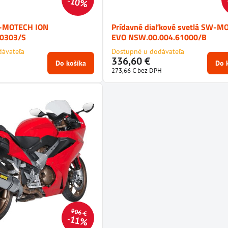
10%
W-MOTECH ION
Prídavné diaľkové svetlá SW-M
10303/S
EVO NSW.00.004.61000/B
dávateľa
Dostupné u dodávateľa
336,60 €
Do košíka
Do 
273,66 €
bez DPH
906 €
11%