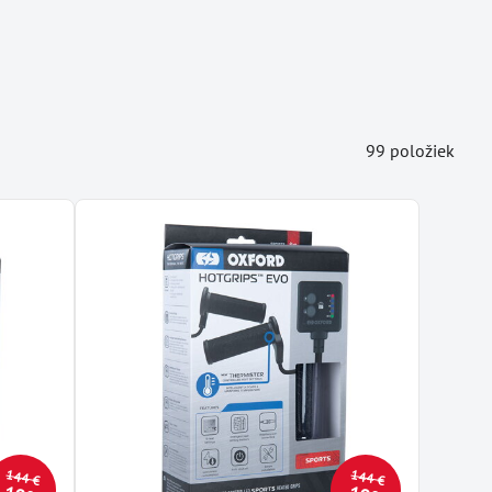
99
položiek
144 €
144 €