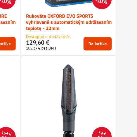
10%
10%
URE
Rukoväte OXFORD EVO SPORTS
iavaním
vyhrievané s automatickým udržiavaním
teploty - 22mm
Dostupné u dodávateľa
129,60 €
košíka
Do košíka
105,37 €
bez DPH
154 €
52 €