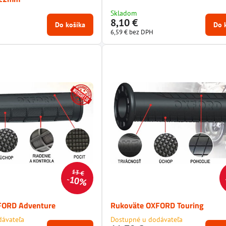
Skladom
8,10 €
Do košíka
Do 
6,59 €
bez DPH
13 €
10%
FORD Adventure
Rukoväte OXFORD Touring
dávateľa
Dostupné u dodávateľa