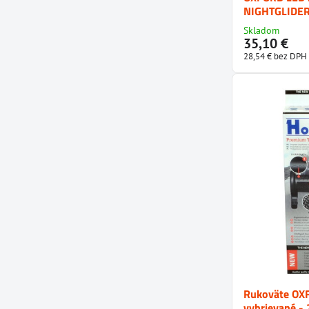
NIGHTGLIDE
Skladom
35,10 €
28,54 €
bez DPH
Rukoväte O
vyhrievané 