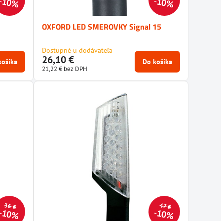
10%
10%
OXFORD LED SMEROVKY Signal 15
Dostupné u dodávateľa
26,10 €
košíka
Do košíka
21,22 €
bez DPH
36 €
47 €
10%
10%