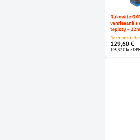
Rukoväte OX
vyhrievané s
teploty - 22
Dostupné u do
129,60 €
105,37 €
bez DP