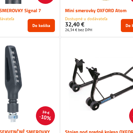
SMEROVKY Signal 7
Mini smerovky OXFORD Atom
dávateľa
Dostupné u dodávateľa
32,40 €
Do košíka
Do 
26,34 €
bez DPH
39 €
10%
 SEKVENČNÉ SMEROVKY
Stojan pod predné koleso OXFO