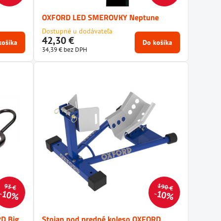
OXFORD LED SMEROVKY Neptune
Dostupné u dodávateľa
42,30 €
košíka
Do košíka
34,39 €
bez DPH
190 €
93 €
10%
10%
RD Big
Stojan pod predné koleso OXFORD