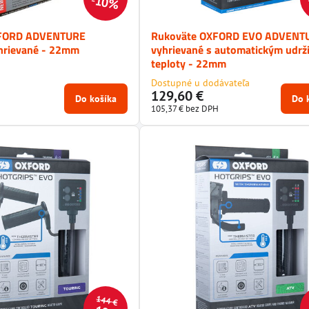
10%
XFORD ADVENTURE
Rukoväte OXFORD EVO ADVENT
rievané - 22mm
vyhrievané s automatickým udrž
teploty - 22mm
Dostupné u dodávateľa
129,60 €
Do košíka
Do 
105,37 €
bez DPH
144 €