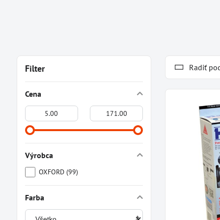
Radiť po
Filter
Cena
Od:
Do:
Výrobca
OXFORD (99)
Farba