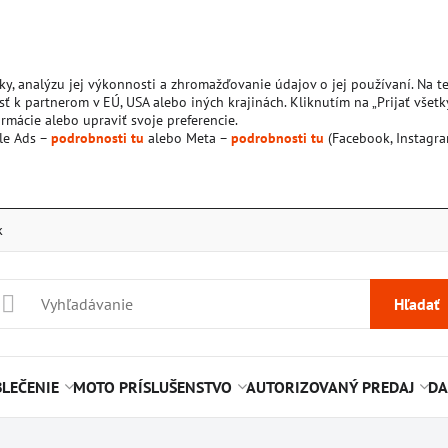
ky, analýzu jej výkonnosti a zhromažďovanie údajov o jej používaní. Na 
ť k partnerom v EÚ, USA alebo iných krajinách. Kliknutím na „Prijať všetk
rmácie alebo upraviť svoje preferencie.
le Ads –
podrobnosti tu
alebo Meta –
podrobnosti tu
(Facebook, Instagra
k
Hľadať
LEČENIE
MOTO PRÍSLUŠENSTVO
AUTORIZOVANÝ PREDAJ
DA