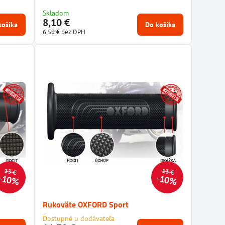
Skladom
8,10 €
košíka
Do košíka
6,59 €
bez DPH
13 €
13 €
10%
10%
Rukoväte OXFORD Sport
Dostupné u dodávateľa