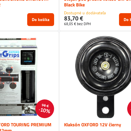
R
Black Bike
Dostupné u dodávateľa
83,70 €
Do košíka
Do 
68,05 €
bez DPH
98 €
10%
XFORD TOURING PREMIUM
Klaksón OXFORD 12V čierny
- 22mm