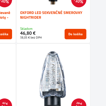
10%
10%
ievané
OXFORD LED SEKVENČNÉ SMEROVKY
oty -
NIGHTRIDER
Skladom
46,80 €
košíka
Do košíka
38,05 €
bez DPH
29 €
47 €