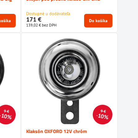
Dostupné u dodávateľa
171 €
košíka
Do košíka
139,02 €
bez DPH
9 €
9 €
10%
10%
Klaksón OXFORD 12V chróm