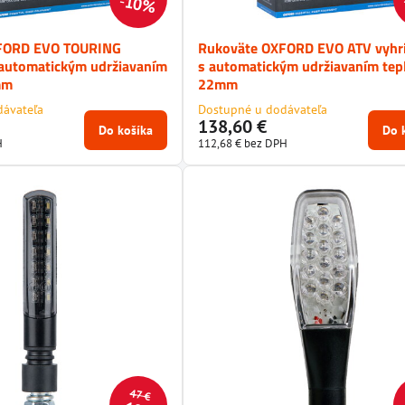
10%
FORD EVO TOURING
Rukoväte OXFORD EVO ATV vyhr
 automatickým udržiavaním
s automatickým udržiavaním tepl
mm
22mm
dávateľa
Dostupné u dodávateľa
138,60 €
Do košíka
Do 
H
112,68 €
bez DPH
47 €