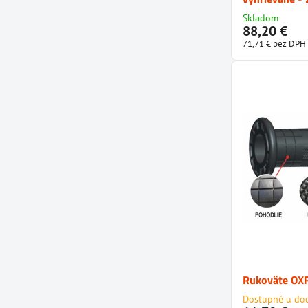
Skladom
88,20 €
71,71 €
bez DPH
Rukoväte OX
Dostupné u do