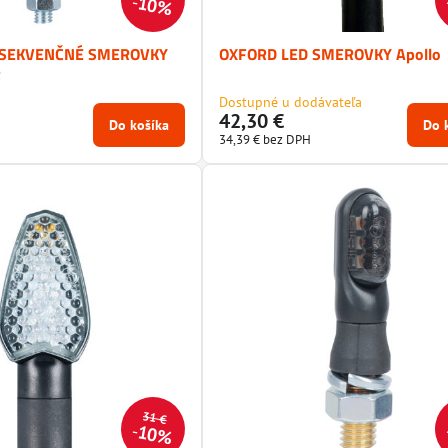
10%
 SEKVENČNÉ SMEROVKY
OXFORD LED SMEROVKY Apollo
R
Dostupné u dodávateľa
42,30 €
Do košíka
Do 
34,39 €
bez DPH
31 €
10%