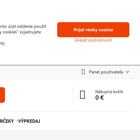
tento účel môžeme použiť
Prijať všetky cookies
y cookies“ vyjadrujete
Ukázať podrobnosti
m).
Panel používateľa
Nákupný košík
0 €
RČEKY
VÝPREDAJ