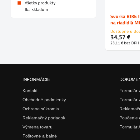
Všetky produkty
Iba skladom
Svorka BIKE 
na riadidlá M
Dostupné u do
34,57 €
28,11 €
bez DPH
INFORMÁCIE
DOKUME
Kontakt
Formulár
Obchodné podmienky
Formulár 
Ochrana súkromia
Reklamačn
Reklamačný poriadok
Poučenie 
Výmena tovaru
Formulár
Poštovné a balné