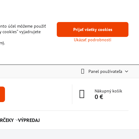
tento účel môžeme použiť
Prijať všetky cookies
y cookies“ vyjadrujete
Ukázať podrobnosti
m).
Panel používateľa
Nákupný košík
0 €
RČEKY
VÝPREDAJ