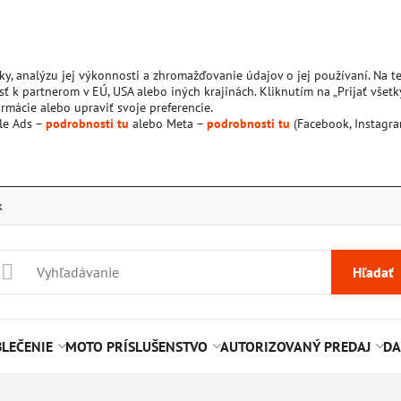
ky, analýzu jej výkonnosti a zhromažďovanie údajov o jej používaní. Na 
ť k partnerom v EÚ, USA alebo iných krajinách. Kliknutím na „Prijať všetk
rmácie alebo upraviť svoje preferencie.
le Ads –
podrobnosti tu
alebo Meta –
podrobnosti tu
(Facebook, Instagra
k
Hľadať
LEČENIE
MOTO PRÍSLUŠENSTVO
AUTORIZOVANÝ PREDAJ
DA