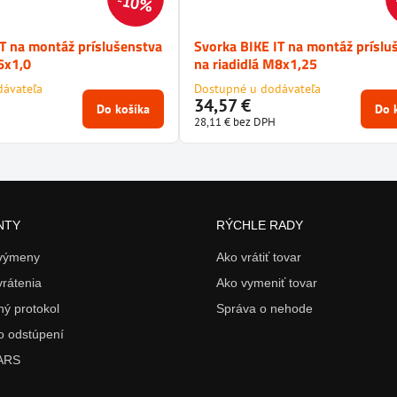
10%
IT na montáž príslušenstva
Svorka BIKE IT na montáž príslu
6x1,0
na riadidlá M8x1,25
dávateľa
Dostupné u dodávateľa
34,57 €
Do košíka
Do 
28,11 €
bez DPH
NTY
RÝCHLE RADY
 výmeny
Ako vrátiť tovar
vrátenia
Ako vymeniť tovar
ý protokol
Správa o nehode
o odstúpení
 ARS