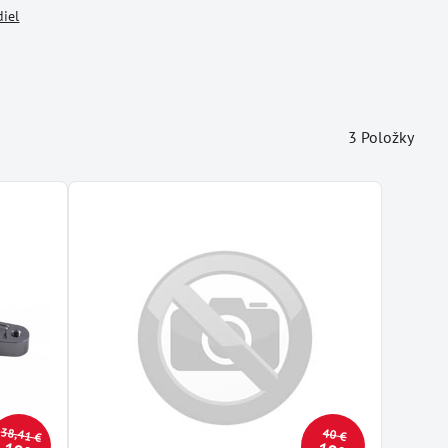
diel
3
Položky
38,41 €
40 €