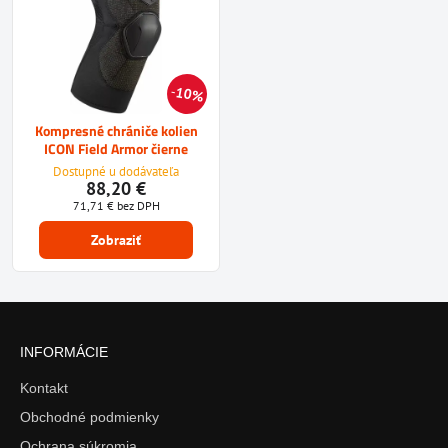
10%
Kompresné chrániče kolien
ICON Field Armor čierne
Dostupné u dodávateľa
88,20 €
71,71 €
bez DPH
Zobraziť
INFORMÁCIE
Kontakt
Obchodné podmienky
Ochrana súkromia