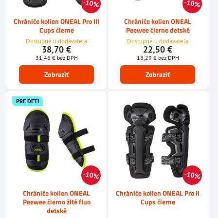
10%
10%
Chrániče kolien ONEAL Pro III
Chrániče kolien ONEAL
Cups čierne
Peewee čierne detské
Dostupné u dodávateľa
Dostupné u dodávateľa
38,70 €
22,50 €
31,46 €
bez DPH
18,29 €
bez DPH
Zobraziť
Zobraziť
PRE DETI
10%
10%
Chrániče kolien ONEAL
Chrániče kolien ONEAL Pro II
Peewee čierno žlté fluo
Cups čierne
detské