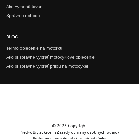
Ako vymeniť tovar
Správa o nehode
BLOG
Termo oblečenie na motorku
Ako si správne vybrať motocyklové oblečenie
Ako si správne vybrať prilbu na motocykel
©
2026
Copyright
Predvoľby súkromia
Zásady ochrany osobných údajov
Podmienky používania
Stav objednávky