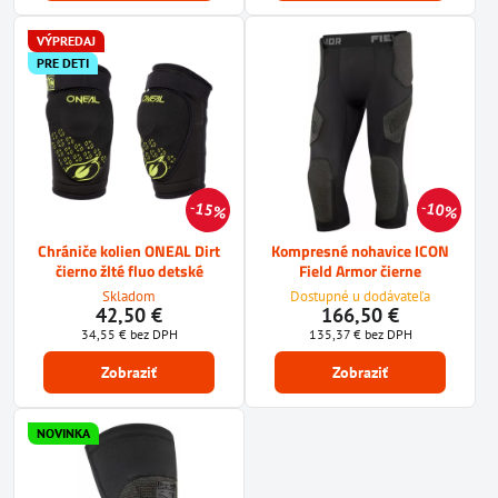
VÝPREDAJ
PRE DETI
15%
10%
Chrániče kolien ONEAL Dirt
Kompresné nohavice ICON
čierno žlté fluo detské
Field Armor čierne
Skladom
Dostupné u dodávateľa
42,50 €
166,50 €
34,55 €
bez DPH
135,37 €
bez DPH
Zobraziť
Zobraziť
NOVINKA