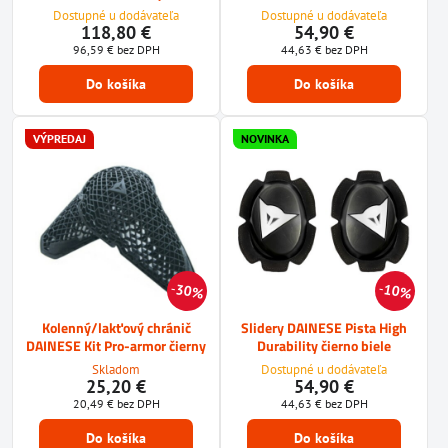
Dostupné u dodávateľa
Dostupné u dodávateľa
118,80 €
54,90 €
96,59 €
bez DPH
44,63 €
bez DPH
Do košíka
Do košíka
VÝPREDAJ
NOVINKA
30%
10%
Kolenný/lakťový chránič
Slidery DAINESE Pista High
DAINESE Kit Pro-armor čierny
Durability čierno biele
Skladom
Dostupné u dodávateľa
25,20 €
54,90 €
20,49 €
bez DPH
44,63 €
bez DPH
Do košíka
Do košíka