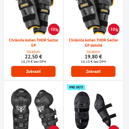
10%
10%
Chrániče kolien THOR Sector
Chrániče kolien THOR Sector
GP
GP detské
Skladom
Skladom
22,50 €
19,80 €
18,29 €
bez DPH
16,10 €
bez DPH
Zobraziť
Zobraziť
PRE DETI