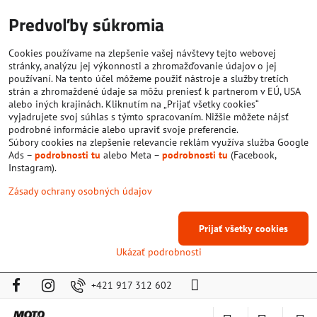
Predvoľby súkromia
Cookies používame na zlepšenie vašej návštevy tejto webovej
stránky, analýzu jej výkonnosti a zhromažďovanie údajov o jej
používaní. Na tento účel môžeme použiť nástroje a služby tretích
strán a zhromaždené údaje sa môžu preniesť k partnerom v EÚ, USA
alebo iných krajinách. Kliknutím na „Prijať všetky cookies“
vyjadrujete svoj súhlas s týmto spracovaním. Nižšie môžete nájsť
podrobné informácie alebo upraviť svoje preferencie.
Súbory cookies na zlepšenie relevancie reklám využíva služba Google
Ads –
podrobnosti tu
alebo Meta –
podrobnosti tu
(Facebook,
Instagram).
Zásady ochrany osobných údajov
Prijať všetky cookies
Ukázať podrobnosti
+421 917 312 602