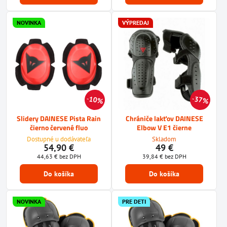
NOVINKA
VÝPREDAJ
10%
37%
Slidery DAINESE Pista Rain
Chrániče lakťov DAINESE
čierno červené fluo
Elbow V E1 čierne
Dostupné u dodávateľa
Skladom
54,90 €
49 €
44,63 €
bez DPH
39,84 €
bez DPH
Do košíka
Do košíka
NOVINKA
PRE DETI