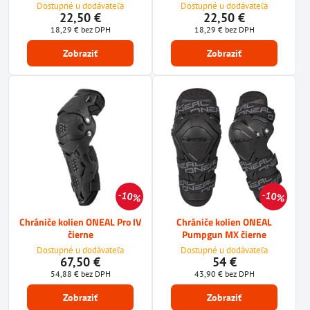
Dostupné u dodávateľa
Dostupné u dodávateľa
22,50 €
22,50 €
18,29 €
bez DPH
18,29 €
bez DPH
Zobraziť
Zobraziť
10%
10%
Chrániče kolien ONEAL Pro IV
Chrániče kolien ONEAL
čierne
Pumpgun MX čierne
Dostupné u dodávateľa
Dostupné u dodávateľa
67,50 €
54 €
54,88 €
bez DPH
43,90 €
bez DPH
Zobraziť
Zobraziť