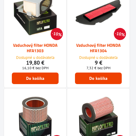
10%
10%
Vzduchový filter HONDA
Vzduchový filter HONDA
HFA1303
HFA1304
Dostupné u dodávateľa
Dostupné u dodávateľa
19,80 €
9 €
16,10 €
bez DPH
7,32 €
bez DPH
Do košíka
Do košíka