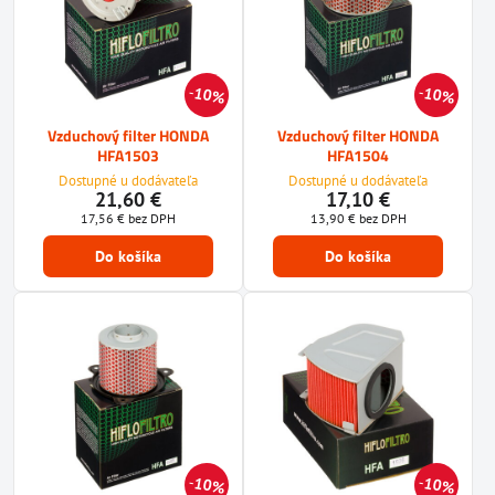
10%
10%
Vzduchový filter HONDA
Vzduchový filter HONDA
HFA1503
HFA1504
Dostupné u dodávateľa
Dostupné u dodávateľa
21,60 €
17,10 €
17,56 €
bez DPH
13,90 €
bez DPH
Do košíka
Do košíka
10%
10%