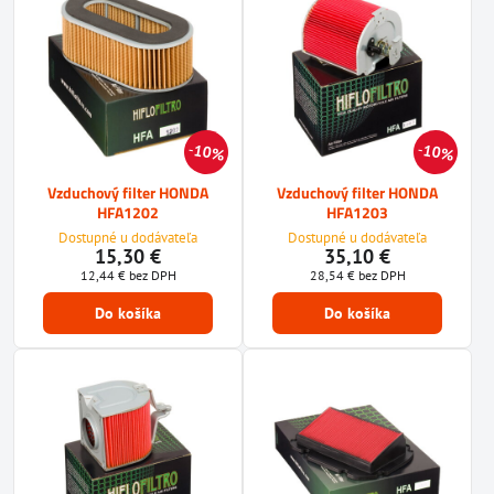
10%
10%
Vzduchový filter HONDA
Vzduchový filter HONDA
HFA1202
HFA1203
Dostupné u dodávateľa
Dostupné u dodávateľa
15,30 €
35,10 €
12,44 €
bez DPH
28,54 €
bez DPH
Do košíka
Do košíka