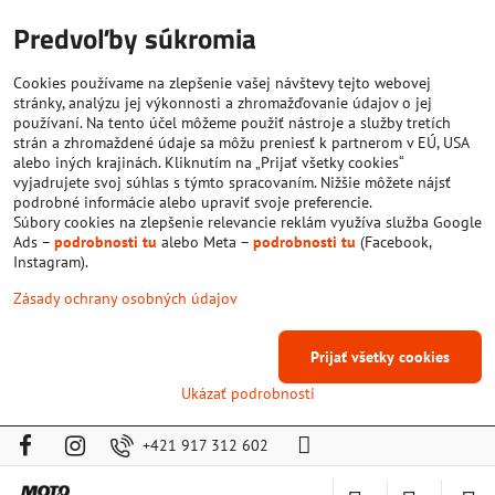
Predvoľby súkromia
Cookies používame na zlepšenie vašej návštevy tejto webovej
stránky, analýzu jej výkonnosti a zhromažďovanie údajov o jej
používaní. Na tento účel môžeme použiť nástroje a služby tretích
strán a zhromaždené údaje sa môžu preniesť k partnerom v EÚ, USA
alebo iných krajinách. Kliknutím na „Prijať všetky cookies“
vyjadrujete svoj súhlas s týmto spracovaním. Nižšie môžete nájsť
podrobné informácie alebo upraviť svoje preferencie.
Súbory cookies na zlepšenie relevancie reklám využíva služba Google
Ads –
podrobnosti tu
alebo Meta –
podrobnosti tu
(Facebook,
Instagram).
Zásady ochrany osobných údajov
Prijať všetky cookies
Ukázať podrobnosti
+421 917 312 602