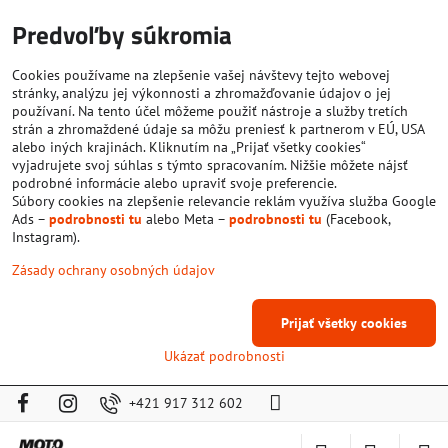
Predvoľby súkromia
Cookies používame na zlepšenie vašej návštevy tejto webovej
stránky, analýzu jej výkonnosti a zhromažďovanie údajov o jej
používaní. Na tento účel môžeme použiť nástroje a služby tretích
strán a zhromaždené údaje sa môžu preniesť k partnerom v EÚ, USA
alebo iných krajinách. Kliknutím na „Prijať všetky cookies“
vyjadrujete svoj súhlas s týmto spracovaním. Nižšie môžete nájsť
podrobné informácie alebo upraviť svoje preferencie.
Súbory cookies na zlepšenie relevancie reklám využíva služba Google
Ads –
podrobnosti tu
alebo Meta –
podrobnosti tu
(Facebook,
Instagram).
Zásady ochrany osobných údajov
Prijať všetky cookies
Ukázať podrobnosti
+421 917 312 602