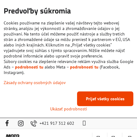
Predvoľby súkromia
Cookies používame na zlepšenie vašej návštevy tejto webovej
stránky, analýzu jej výkonnosti a zhromažďovanie údajov o jej
používaní. Na tento účel môžeme použiť nástroje a služby tretích
strán a zhromaždené údaje sa môžu preniesť k partnerom v EÚ, USA
alebo iných krajinách. Kliknutím na „Prijať všetky cookies“
vyjadrujete svoj súhlas s týmto spracovaním. Nižšie môžete nájsť
podrobné informácie alebo upraviť svoje preferencie.
Súbory cookies na zlepšenie relevancie reklám využíva služba Google
Ads –
podrobnosti tu
alebo Meta –
podrobnosti tu
(Facebook,
Instagram).
Zásady ochrany osobných údajov
Prijať všetky cookies
Ukázať podrobnosti
+421 917 312 602