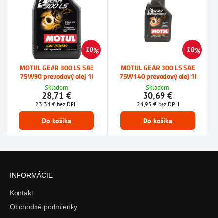
10%
10%
MOTUL GEAR 300 LS SAE
MOTUL GEAR 300 LS SAE
75W90 prevodový olej 1l
75W140 prevodový olej 1l
Skladom
Skladom
28,71 €
30,69 €
23,34 €
bez DPH
24,95 €
bez DPH
Do košíka
Do košíka
INFORMÁCIE
Kontakt
Obchodné podmienky