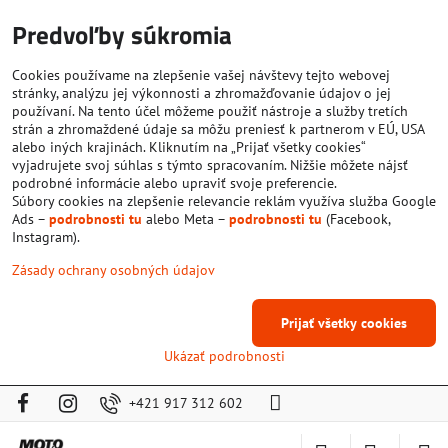
Predvoľby súkromia
Cookies používame na zlepšenie vašej návštevy tejto webovej
stránky, analýzu jej výkonnosti a zhromažďovanie údajov o jej
používaní. Na tento účel môžeme použiť nástroje a služby tretích
strán a zhromaždené údaje sa môžu preniesť k partnerom v EÚ, USA
alebo iných krajinách. Kliknutím na „Prijať všetky cookies“
vyjadrujete svoj súhlas s týmto spracovaním. Nižšie môžete nájsť
podrobné informácie alebo upraviť svoje preferencie.
Súbory cookies na zlepšenie relevancie reklám využíva služba Google
Ads –
podrobnosti tu
alebo Meta –
podrobnosti tu
(Facebook,
Instagram).
Zásady ochrany osobných údajov
Prijať všetky cookies
Ukázať podrobnosti
+421 917 312 602