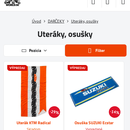
Úvod
DARČEKY
Uteráky, osušky
Uteráky, osušky
Pozícia
Filter
VÝPREDAJ
VÝPREDAJ
29%
14%
Uterák KTM Radical
Osuška SUZUKI Ecstar
Skladom
Vypredané