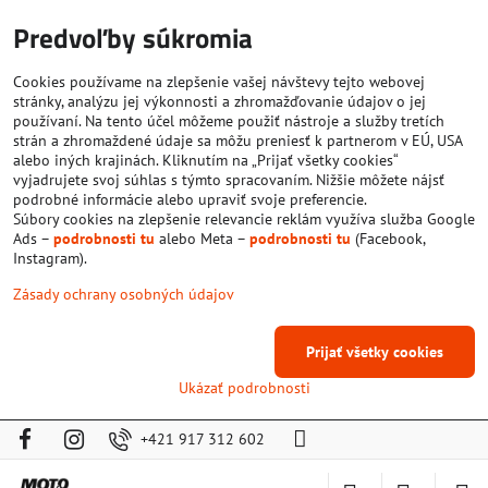
Predvoľby súkromia
Cookies používame na zlepšenie vašej návštevy tejto webovej
stránky, analýzu jej výkonnosti a zhromažďovanie údajov o jej
používaní. Na tento účel môžeme použiť nástroje a služby tretích
strán a zhromaždené údaje sa môžu preniesť k partnerom v EÚ, USA
alebo iných krajinách. Kliknutím na „Prijať všetky cookies“
vyjadrujete svoj súhlas s týmto spracovaním. Nižšie môžete nájsť
podrobné informácie alebo upraviť svoje preferencie.
Súbory cookies na zlepšenie relevancie reklám využíva služba Google
Ads –
podrobnosti tu
alebo Meta –
podrobnosti tu
(Facebook,
Instagram).
Zásady ochrany osobných údajov
Prijať všetky cookies
Ukázať podrobnosti
+421 917 312 602