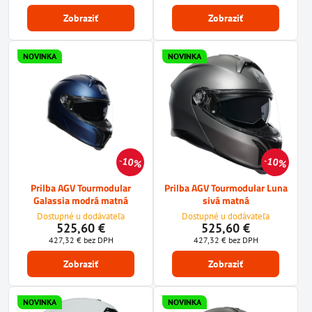
Zobraziť
Zobraziť
NOVINKA
NOVINKA
10%
10%
Prilba AGV Tourmodular
Prilba AGV Tourmodular Luna
Galassia modrá matná
sivá matná
Dostupné u dodávateľa
Dostupné u dodávateľa
525,60 €
525,60 €
427,32 €
bez DPH
427,32 €
bez DPH
Zobraziť
Zobraziť
NOVINKA
NOVINKA