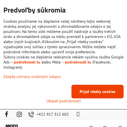
Predvoľby súkromia
Cookies používame na zlepšenie vašej návštevy tejto webovej
stránky, analýzu jej výkonnosti a zhromažďovanie údajov o jej
používaní. Na tento účel môžeme použiť nástroje a služby tretích
strán a zhromaždené údaje sa môžu preniesť k partnerom v EÚ, USA
alebo iných krajinách. Kliknutím na „Prijať všetky cookies“
vyjadrujete svoj súhlas s týmto spracovaním. Nižšie môžete nájsť
podrobné informácie alebo upraviť svoje preferencie.
Súbory cookies na zlepšenie relevancie reklám využíva služba Google
Ads –
podrobnosti tu
alebo Meta –
podrobnosti tu
(Facebook,
Instagram).
Zásady ochrany osobných údajov
Prijať všetky cookies
Ukázať podrobnosti
+421 917 312 602