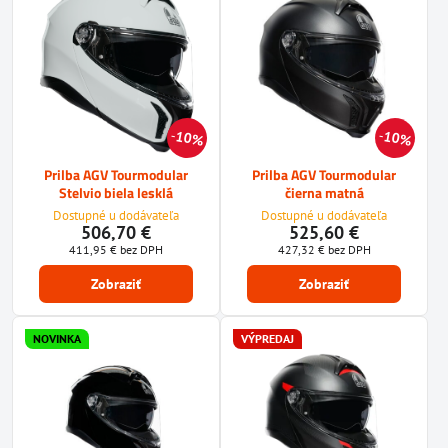
10%
10%
Prilba AGV Tourmodular
Prilba AGV Tourmodular
Stelvio biela lesklá
čierna matná
Dostupné u dodávateľa
Dostupné u dodávateľa
506,70 €
525,60 €
411,95 €
bez DPH
427,32 €
bez DPH
Zobraziť
Zobraziť
NOVINKA
VÝPREDAJ