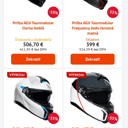
10%
35%
Prilba AGV Tourmodular
Prilba AGV Tourmodular
čierna lesklá
Frequency šedo červená
matná
Dostupné u dodávateľa
Skladom
506,70 €
399 €
411,95 €
bez DPH
324,39 €
bez DPH
Zobraziť
Zobraziť
VÝPREDAJ
VÝPREDAJ
35%
35%