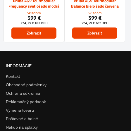
Prilba AGV Tourmodular
Prilba AGV Tourmodular
Frequency svetlošedo modrá
Balance bielo šedo červená
Skladom
Skladom
399 €
399 €
324,39 €
bez DPH
324,39 €
bez DPH
Zobraziť
Zobraziť
INFORMÁCIE
Kontakt
Obchodné podmienky
Ochrana súkromia
Reklamačný poriadok
Výmena tovaru
Poštovné a balné
Nákup na splátky