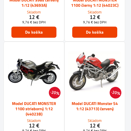
1:12 (43693A)
1100 čierny 1:12 (44023C)
Skladom
Skladom
12 €
12 €
9,76 €
bez DPH
9,76 €
bez DPH
Do košíka
Do košíka
20%
20%
Model DUCATI MONSTER
Model DUCATI Monster S4
1100 strieborný 1:12
1:12 (43713) červený
(44023B)
Skladom
Skladom
12 €
12 €
9,76 €
bez DPH
9,76 €
bez DPH