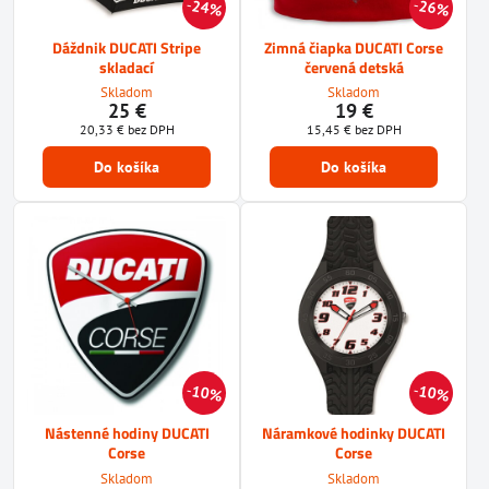
24%
26%
Dáždnik DUCATI Stripe
Zimná čiapka DUCATI Corse
skladací
červená detská
Skladom
Skladom
25 €
19 €
20,33 €
bez DPH
15,45 €
bez DPH
Do košíka
Do košíka
10%
10%
Nástenné hodiny DUCATI
Náramkové hodinky DUCATI
Corse
Corse
Skladom
Skladom