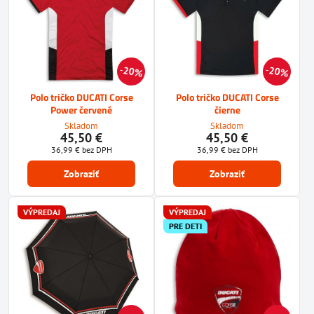
20%
20%
Polo tričko DUCATI Corse
Polo tričko DUCATI Corse
Power červené
čierne
Skladom
Skladom
45,50 €
45,50 €
36,99 €
bez DPH
36,99 €
bez DPH
Zobraziť
Zobraziť
VÝPREDAJ
VÝPREDAJ
PRE DETI