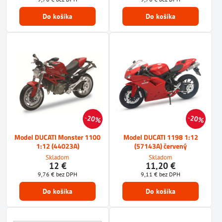
Do košíka
Do košíka
20%
20%
Model DUCATI Monster 1100
Model DUCATI 1198 1:12
1:12 (44023A)
(57143A) červený
Skladom
Skladom
12 €
11,20 €
9,76 €
bez DPH
9,11 €
bez DPH
Do košíka
Do košíka