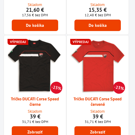
Skladom
Skladom
21,60 €
15,35 €
17,56 €
bez DPH
12,48 €
bez DPH
Do košíka
Do košíka
VÝPREDAJ
VÝPREDAJ
23%
23%
Tričko DUCATI Corse Speed
Tričko DUCATI Corse Speed
čierne
červené
Skladom
Skladom
39 €
39 €
31,71 €
bez DPH
31,71 €
bez DPH
Zobraziť
Zobraziť