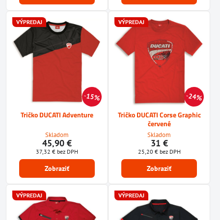
VÝPREDAJ
VÝPREDAJ
15%
24%
Tričko DUCATI Adventure
Tričko DUCATI Corse Graphic
červené
Skladom
Skladom
45,90 €
31 €
37,32 €
bez DPH
25,20 €
bez DPH
Zobraziť
Zobraziť
VÝPREDAJ
VÝPREDAJ