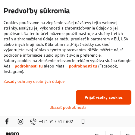
Predvoľby súkromia
Cookies používame na zlepšenie vašej návštevy tejto webovej
stránky, analýzu jej výkonnosti a zhromažďovanie údajov o jej
používaní. Na tento účel môžeme použiť nástroje a služby tretích
strán a zhromaždené údaje sa môžu preniesť k partnerom v EÚ, USA
alebo iných krajinách. Kliknutím na „Prijať všetky cookies“
vyjadrujete svoj súhlas s týmto spracovaním. Nižšie môžete nájsť
podrobné informácie alebo upraviť svoje preferencie.
Súbory cookies na zlepšenie relevancie reklám využíva služba Google
Ads –
podrobnosti tu
alebo Meta –
podrobnosti tu
(Facebook,
Instagram).
Zásady ochrany osobných údajov
Prijať všetky cookies
Ukázať podrobnosti
+421 917 312 602