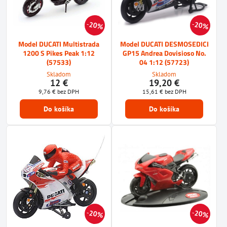
20%
20%
Model DUCATI Multistrada
Model DUCATI DESMOSEDICI
1200 S Pikes Peak 1:12
GP15 Andrea Dovisioso No.
(57533)
04 1:12 (57723)
Skladom
Skladom
12 €
19,20 €
9,76 €
bez DPH
15,61 €
bez DPH
Do košíka
Do košíka
20%
20%