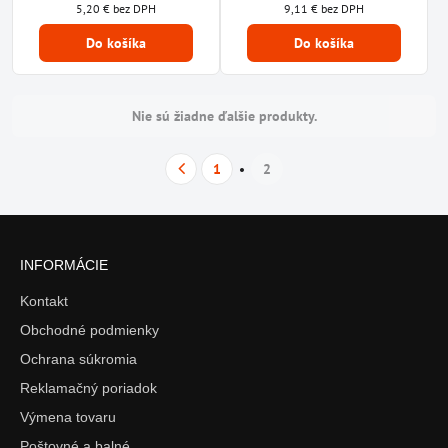
5,20 €
bez DPH
9,11 €
bez DPH
Do košíka
Do košíka
Nie sú žiadne ďalšie produkty.
1
2
INFORMÁCIE
Kontakt
Obchodné podmienky
Ochrana súkromia
Reklamačný poriadok
Výmena tovaru
Poštovné a balné