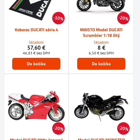
10%
20%
Koberec DUCATI séria 4
MAISTO Model DUCATI
Scrambler 1:18 žltý
Skladom
Skladom
57,60 €
8 €
46,83 €
bez DPH
6,50 €
bez DPH
Do košíka
Do košíka
20%
20%
Model DUCATI 998s červený
Model DUCATI MONSTER