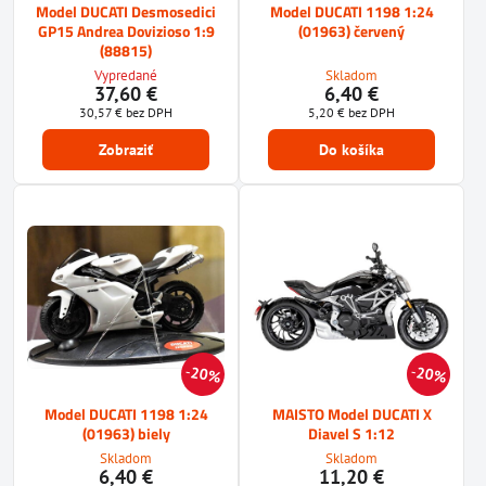
Model DUCATI Desmosedici
Model DUCATI 1198 1:24
GP15 Andrea Dovizioso 1:9
(01963) červený
(88815)
Vypredané
Skladom
37,60 €
6,40 €
30,57 €
bez DPH
5,20 €
bez DPH
Zobraziť
Do košíka
20%
20%
Model DUCATI 1198 1:24
MAISTO Model DUCATI X
(01963) biely
Diavel S 1:12
Skladom
Skladom
6,40 €
11,20 €