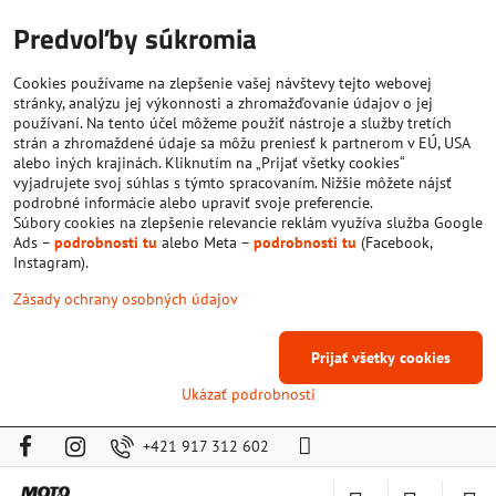
Predvoľby súkromia
Cookies používame na zlepšenie vašej návštevy tejto webovej
stránky, analýzu jej výkonnosti a zhromažďovanie údajov o jej
používaní. Na tento účel môžeme použiť nástroje a služby tretích
strán a zhromaždené údaje sa môžu preniesť k partnerom v EÚ, USA
alebo iných krajinách. Kliknutím na „Prijať všetky cookies“
vyjadrujete svoj súhlas s týmto spracovaním. Nižšie môžete nájsť
podrobné informácie alebo upraviť svoje preferencie.
Súbory cookies na zlepšenie relevancie reklám využíva služba Google
Ads –
podrobnosti tu
alebo Meta –
podrobnosti tu
(Facebook,
Instagram).
Zásady ochrany osobných údajov
Prijať všetky cookies
Ukázať podrobnosti
+421 917 312 602