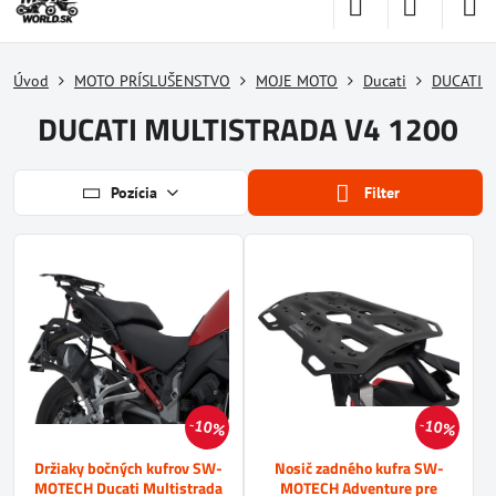
Úvod
MOTO PRÍSLUŠENSTVO
MOJE MOTO
Ducati
DUCATI 
DUCATI MULTISTRADA V4 1200
Pozícia
Filter
10%
10%
Držiaky bočných kufrov SW-
Nosič zadného kufra SW-
MOTECH Ducati Multistrada
MOTECH Adventure pre