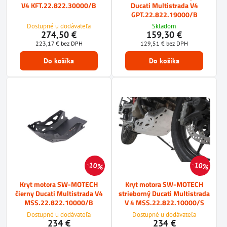
V4 KFT.22.822.30000/B
Ducati Multistrada V4
GPT.22.822.19000/B
Dostupné u dodávateľa
Skladom
274,50 €
159,30 €
223,17 €
bez DPH
129,51 €
bez DPH
Do košíka
Do košíka
10%
10%
Kryt motora SW-MOTECH
Kryt motora SW-MOTECH
čierny Ducati Multistrada V4
strieborný Ducati Multistrada
MSS.22.822.10000/B
V 4 MSS.22.822.10000/S
Dostupné u dodávateľa
Dostupné u dodávateľa
234 €
234 €