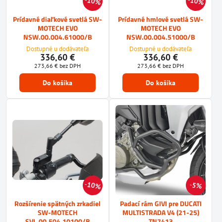
10%
10%
Prídavné diaľkové svetlá SW-
Prídavné hmlové svetlá SW-
MOTECH EVO
MOTECH EVO
NSW.00.004.61000/B
NSW.00.004.51000/B
Dostupné u dodávateľa
Dostupné u dodávateľa
336,60 €
336,60 €
273,66 €
bez DPH
273,66 €
bez DPH
Do košíka
Do košíka
10%
5%
Rozšírenie spätných zrkadiel
Padací rám GIVI pre DUCATI
SW-MOTECH
MULTISTRADA V4 (21-25)
SVL.00.504.10100/B
TN7413