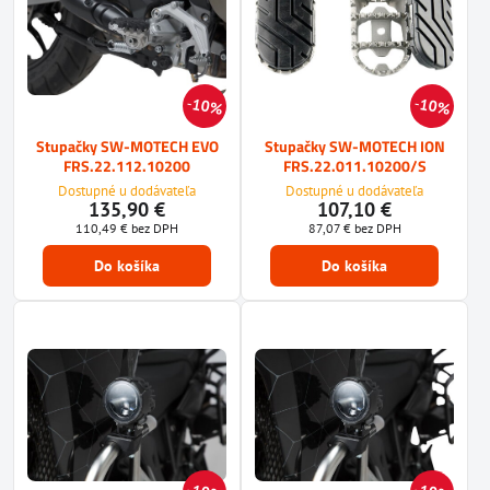
10%
10%
Stupačky SW-MOTECH EVO
Stupačky SW-MOTECH ION
FRS.22.112.10200
FRS.22.011.10200/S
Dostupné u dodávateľa
Dostupné u dodávateľa
135,90 €
107,10 €
110,49 €
bez DPH
87,07 €
bez DPH
Do košíka
Do košíka