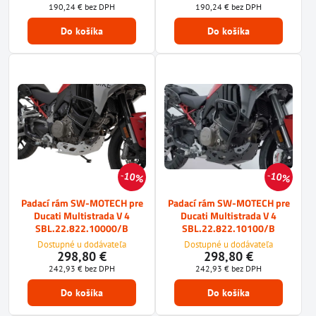
190,24 €
bez DPH
190,24 €
bez DPH
Do košíka
Do košíka
10%
10%
Padací rám SW-MOTECH pre
Padací rám SW-MOTECH pre
Ducati Multistrada V 4
Ducati Multistrada V 4
SBL.22.822.10000/B
SBL.22.822.10100/B
Dostupné u dodávateľa
Dostupné u dodávateľa
298,80 €
298,80 €
242,93 €
bez DPH
242,93 €
bez DPH
Do košíka
Do košíka