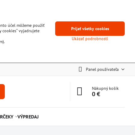
tento účel môžeme použiť
Prijať všetky cookies
y cookies“ vyjadrujete
Ukázať podrobnosti
m).
Panel používateľa
Nákupný košík
0 €
RČEKY
VÝPREDAJ