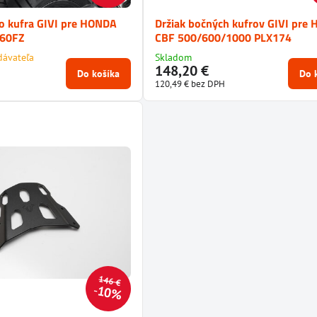
o kufra GIVI pre HONDA
Držiak bočných kufrov GIVI pre
260FZ
CBF 500/600/1000 PLX174
dávateľa
Skladom
148,20 €
Do košíka
Do 
120,49 €
bez DPH
146 €
10%