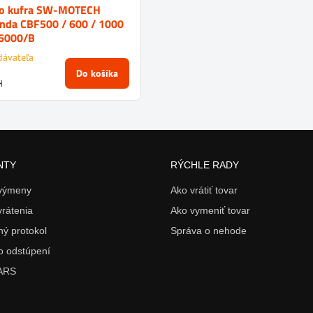
ho kufra SW-MOTECH
onda CBF500 / 600 / 1000
16000/B
dávateľa
Do košíka
H
NTY
RÝCHLE RADY
 výmeny
Ako vrátiť tovar
vrátenia
Ako vymeniť tovar
ý protokol
Správa o nehode
o odstúpení
 ARS