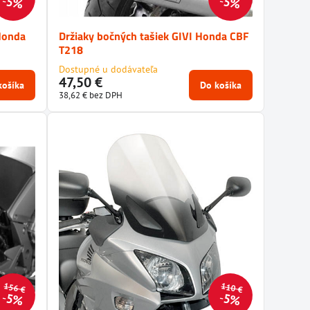
5%
5%
 Honda
Držiaky bočných tašiek GIVI Honda CBF
T218
Dostupné u dodávateľa
47,50 €
košíka
Do košíka
38,62 €
bez DPH
156 €
110 €
5%
5%