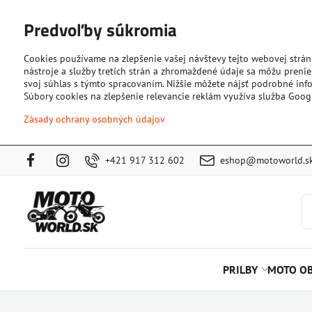
Predvoľby súkromia
Cookies používame na zlepšenie vašej návštevy tejto webovej strán
nástroje a služby tretích strán a zhromaždené údaje sa môžu prenies
svoj súhlas s týmto spracovaním. Nižšie môžete nájsť podrobné info
Súbory cookies na zlepšenie relevancie reklám využíva služba Goog
Zásady ochrany osobných údajov
+421 917 312 602
eshop@motoworld.s
PRILBY
MOTO OB