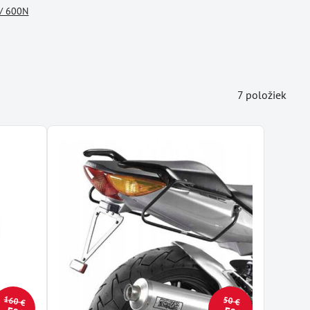
/ 600N
7
položiek
160 €
50 €