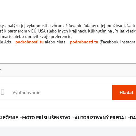
ky, analýzu jej výkonnosti a zhromažďovanie údajov o jej používaní. Na 
ť k partnerom v EÚ, USA alebo iných krajinách. Kliknutím na „Prijať všetk
rmácie alebo upraviť svoje preferencie.
le Ads –
podrobnosti tu
alebo Meta –
podrobnosti tu
(Facebook, Instagra
k
Hľadať
LEČENIE
MOTO PRÍSLUŠENSTVO
AUTORIZOVANÝ PREDAJ
DA