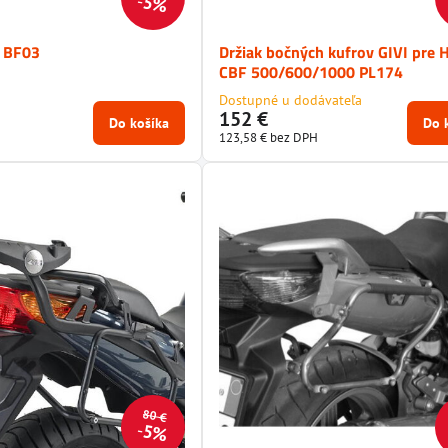
5%
I BF03
Držiak bočných kufrov GIVI pre
CBF 500/600/1000 PL174
Dostupné u dodávateľa
152 €
Do košíka
Do 
123,58 €
bez DPH
80 €
5%