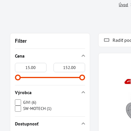
Úvod
Radiť po
Filter
Cena
Od:
Do:
Výrobca
GIVI (6)
SW-MOTECH (1)
Dostupnosť