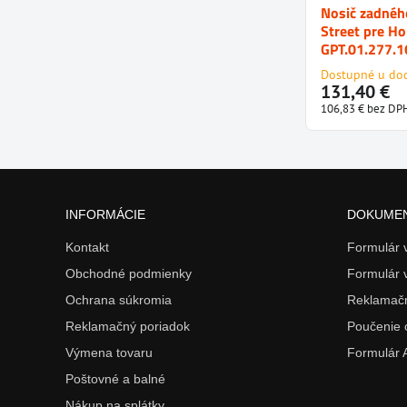
Nosič zadné
Street pre H
GPT.01.277.
Dostupné u do
131,40 €
106,83 €
bez DP
INFORMÁCIE
DOKUME
Kontakt
Formulár
Obchodné podmienky
Formulár 
Ochrana súkromia
Reklamačn
Reklamačný poriadok
Poučenie 
Výmena tovaru
Formulár
Poštovné a balné
Nákup na splátky