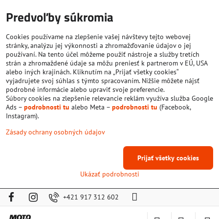
Predvoľby súkromia
Cookies používame na zlepšenie vašej návštevy tejto webovej
stránky, analýzu jej výkonnosti a zhromažďovanie údajov o jej
používaní. Na tento účel môžeme použiť nástroje a služby tretích
strán a zhromaždené údaje sa môžu preniesť k partnerom v EÚ, USA
alebo iných krajinách. Kliknutím na „Prijať všetky cookies“
vyjadrujete svoj súhlas s týmto spracovaním. Nižšie môžete nájsť
podrobné informácie alebo upraviť svoje preferencie.
Súbory cookies na zlepšenie relevancie reklám využíva služba Google
Ads –
podrobnosti tu
alebo Meta –
podrobnosti tu
(Facebook,
Instagram).
Zásady ochrany osobných údajov
Prijať všetky cookies
Ukázať podrobnosti
+421 917 312 602