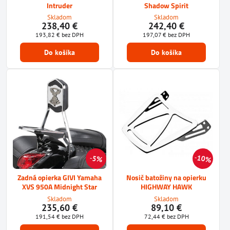
Intruder
Shadow Spirit
Skladom
Skladom
238,40 €
242,40 €
193,82 €
bez DPH
197,07 €
bez DPH
Do košíka
Do košíka
10%
5%
Zadná opierka GIVI Yamaha
Nosič batožiny na opierku
XVS 950A Midnight Star
HIGHWAY HAWK
Skladom
Skladom
235,60 €
89,10 €
191,54 €
bez DPH
72,44 €
bez DPH