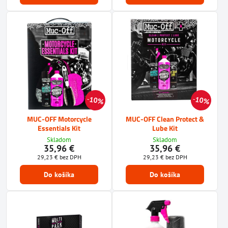
10%
10%
MUC-OFF Motorcycle
MUC-OFF Clean Protect &
Essentials Kit
Lube Kit
Skladom
Skladom
35,96 €
35,96 €
29,23 €
bez DPH
29,23 €
bez DPH
Do košíka
Do košíka