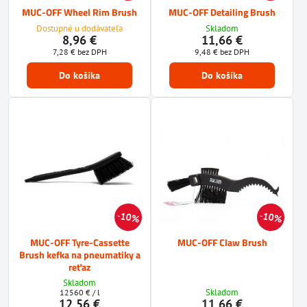
MUC-OFF Wheel Rim Brush
MUC-OFF Detailing Brush
Dostupné u dodávateľa
Skladom
8,96 €
11,66 €
7,28 €
bez DPH
9,48 €
bez DPH
Do košíka
Do košíka
10%
10%
MUC-OFF Tyre-Cassette
MUC-OFF Claw Brush
Brush kefka na pneumatiky a
reťaz
Skladom
Skladom
12560 €
/ l
12,56 €
11,66 €