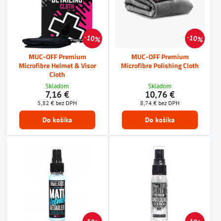
10%
10%
MUC-OFF Premium
MUC-OFF Premium
Microfibre Helmet & Visor
Microfibre Polishing Cloth
Cloth
Skladom
Skladom
7,16 €
10,76 €
5,82 €
bez DPH
8,74 €
bez DPH
Do košíka
Do košíka