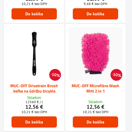
10,21 €
bez DPH
9,48 €
bez DPH
Do košíka
Do košíka
10%
10%
MUC-OFF Drivetrain Brush
MUC-OFF Microfibre Wash
kefka na údržbu bicykla
Mitt 2 in 1
Skladom
Skladom
12560 €
/ l
12,56 €
12,56 €
10,21 €
bez DPH
10,21 €
bez DPH
Do košíka
Do košíka