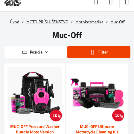
Úvod
MOTO PRÍSLUŠENSTVO
Motokozmetika
Muc-Off
Muc-Off
Pozícia
Filter
10%
10%
MUC-OFF Pressure Washer
MUC-OFF Ultimate
Bundle Moto Version
Motorcycle Cleaning Kit