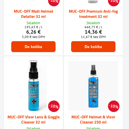
10%
10%
MUC-OFF Matt Helmet
MUC-OFF Premium Anti-fog
Detailer 32 ml
treatment 32 ml
Skladom
Skladom
195,63 €
/ l
448,75 €
/ l
6,26 €
14,36 €
5,09 €
bez DPH
11,67 €
bez DPH
Do košíka
Do košíka
10%
10%
MUC-OFF Visor Lens & Goggle
MUC-OFF Helmet & Visor
Cleaner 32 ml
Cleaner 250 ml
Skladom
Skladom