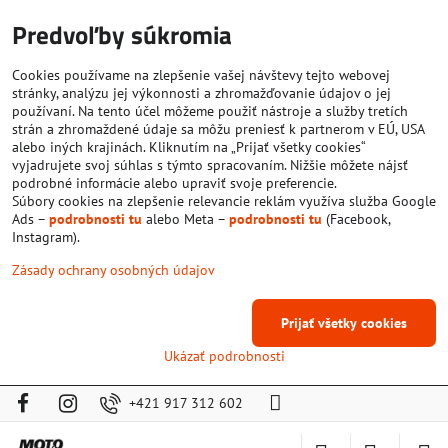
Predvoľby súkromia
Cookies používame na zlepšenie vašej návštevy tejto webovej
stránky, analýzu jej výkonnosti a zhromažďovanie údajov o jej
používaní. Na tento účel môžeme použiť nástroje a služby tretích
strán a zhromaždené údaje sa môžu preniesť k partnerom v EÚ, USA
alebo iných krajinách. Kliknutím na „Prijať všetky cookies“
vyjadrujete svoj súhlas s týmto spracovaním. Nižšie môžete nájsť
podrobné informácie alebo upraviť svoje preferencie.
Súbory cookies na zlepšenie relevancie reklám využíva služba Google
Ads –
podrobnosti tu
alebo Meta –
podrobnosti tu
(Facebook,
Instagram).
Zásady ochrany osobných údajov
Prijať všetky cookies
Ukázať podrobnosti
+421 917 312 602