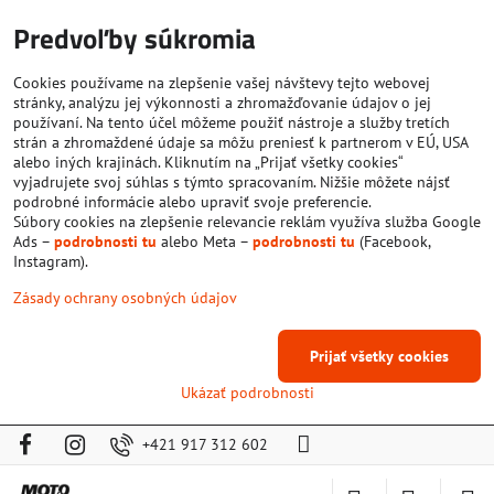
Predvoľby súkromia
Cookies používame na zlepšenie vašej návštevy tejto webovej
stránky, analýzu jej výkonnosti a zhromažďovanie údajov o jej
používaní. Na tento účel môžeme použiť nástroje a služby tretích
strán a zhromaždené údaje sa môžu preniesť k partnerom v EÚ, USA
alebo iných krajinách. Kliknutím na „Prijať všetky cookies“
vyjadrujete svoj súhlas s týmto spracovaním. Nižšie môžete nájsť
podrobné informácie alebo upraviť svoje preferencie.
Súbory cookies na zlepšenie relevancie reklám využíva služba Google
Ads –
podrobnosti tu
alebo Meta –
podrobnosti tu
(Facebook,
Instagram).
Zásady ochrany osobných údajov
Prijať všetky cookies
Ukázať podrobnosti
+421 917 312 602