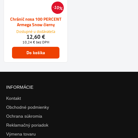
10%
Chránič nosa 100 PERCENT
Armega Snow čierny
Dostupné u dodávateľa
12,60 €
10,24 €
bez DPH
Do košíka
INFORMÁCIE
Kontakt
Obchodné podmienky
Ochrana súkromia
Reklamačný poriadok
Výmena tovaru