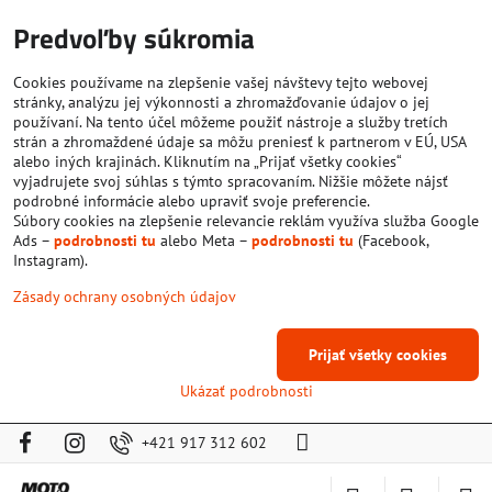
Predvoľby súkromia
Cookies používame na zlepšenie vašej návštevy tejto webovej
stránky, analýzu jej výkonnosti a zhromažďovanie údajov o jej
používaní. Na tento účel môžeme použiť nástroje a služby tretích
strán a zhromaždené údaje sa môžu preniesť k partnerom v EÚ, USA
alebo iných krajinách. Kliknutím na „Prijať všetky cookies“
vyjadrujete svoj súhlas s týmto spracovaním. Nižšie môžete nájsť
podrobné informácie alebo upraviť svoje preferencie.
Súbory cookies na zlepšenie relevancie reklám využíva služba Google
Ads –
podrobnosti tu
alebo Meta –
podrobnosti tu
(Facebook,
Instagram).
Zásady ochrany osobných údajov
Prijať všetky cookies
Ukázať podrobnosti
+421 917 312 602