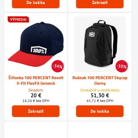
Do košíka
Zobraziť
VÝPREDAJ
34%
10%
Šiltovka 100 PERCENT Revolt
Ruksak 100 PERCENT Skycap
X-Fit FlexFit červená
čierny
Skladom
Dostupné u dodávateľa
20 €
51,30 €
16,26 €
bez DPH
41,71 €
bez DPH
Zobraziť
Do košíka