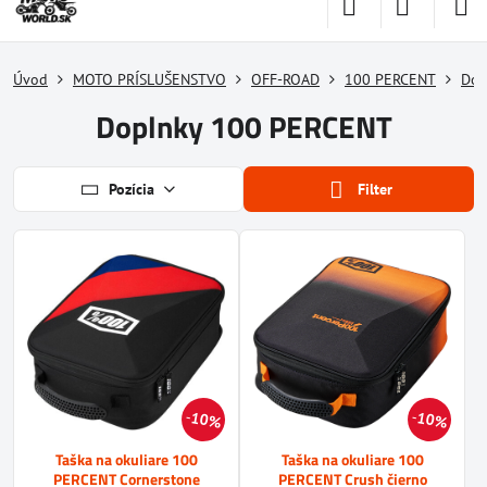
Úvod
MOTO PRÍSLUŠENSTVO
OFF-ROAD
100 PERCENT
Dop
Doplnky 100 PERCENT
Pozícia
Filter
10%
10%
Taška na okuliare 100
Taška na okuliare 100
PERCENT Cornerstone
PERCENT Crush čierno