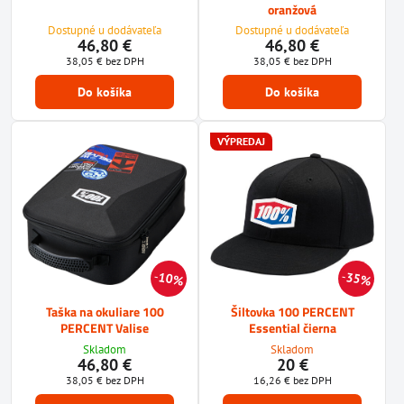
oranžová
Dostupné u dodávateľa
Dostupné u dodávateľa
46,80 €
46,80 €
38,05 €
bez DPH
38,05 €
bez DPH
Do košíka
Do košíka
VÝPREDAJ
10%
35%
Taška na okuliare 100
Šiltovka 100 PERCENT
PERCENT Valise
Essential čierna
Skladom
Skladom
46,80 €
20 €
38,05 €
bez DPH
16,26 €
bez DPH