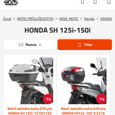
Úvod
MOTO PRÍSLUŠENSTVO
MOJE MOTO
Honda
HONDA S
HONDA SH 125i-150i
Pozícia
Filter
5%
5%
Nosič zadného kufra GIVI pre
Nosič zadného kufra GIVI pre
HONDA SH 125I-15 SR1155
HONDA SH125-150 '0 E219