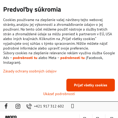
Predvoľby súkromia
Cookies používame na zlepšenie vašej návštevy tejto webovej
stránky, analýzu jej výkonnosti a zhromažďovanie údajov o jej
používaní. Na tento účel môžeme použiť nástroje a služby tretích
strán a zhromaždené údaje sa môžu preniesť k partnerom v EÚ, USA
alebo iných krajinách. Kliknutím na „Prijať všetky cookies“
vyjadrujete svoj súhlas s týmto spracovaním. Nižšie môžete nájsť
podrobné informácie alebo upraviť svoje preferencie.
Súbory cookies na zlepšenie relevancie reklám využíva služba Google
Ads –
podrobnosti tu
alebo Meta –
podrobnosti tu
(Facebook,
Instagram).
Zásady ochrany osobných údajov
Prijať všetky cookies
Ukázať podrobnosti
+421 917 312 602