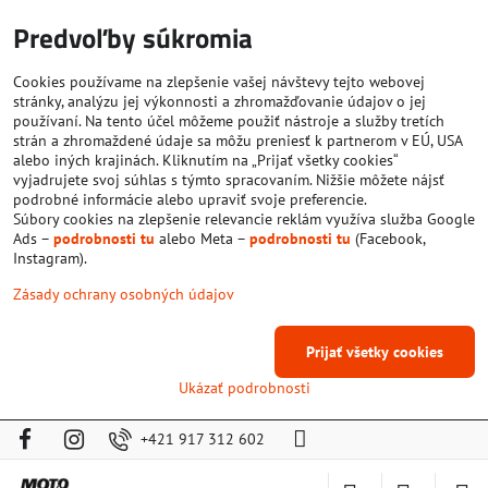
Predvoľby súkromia
Cookies používame na zlepšenie vašej návštevy tejto webovej
stránky, analýzu jej výkonnosti a zhromažďovanie údajov o jej
používaní. Na tento účel môžeme použiť nástroje a služby tretích
strán a zhromaždené údaje sa môžu preniesť k partnerom v EÚ, USA
alebo iných krajinách. Kliknutím na „Prijať všetky cookies“
vyjadrujete svoj súhlas s týmto spracovaním. Nižšie môžete nájsť
podrobné informácie alebo upraviť svoje preferencie.
Súbory cookies na zlepšenie relevancie reklám využíva služba Google
Ads –
podrobnosti tu
alebo Meta –
podrobnosti tu
(Facebook,
Instagram).
Zásady ochrany osobných údajov
Prijať všetky cookies
Ukázať podrobnosti
+421 917 312 602