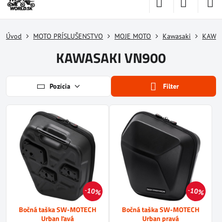
Úvod
MOTO PRÍSLUŠENSTVO
MOJE MOTO
Kawasaki
KAWAS
KAWASAKI VN900
Pozícia
Filter
10%
10%
Bočná taška SW-MOTECH
Bočná taška SW-MOTECH
Urban ľavá
Urban pravá