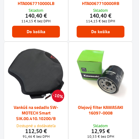
HTA0067710000LB
HTA0067710000RB
Skladom
Skladom
140,40 €
140,40 €
114,15 €
bez DPH
114,15 €
bez DPH
Do košíka
Do košíka
10%
Vankúš na sedadlo SW-
Olejový filter KAWASAKI
MOTECH Smart
16097-0008
SIK.00.410.10200/B
Dostupné u dodávateľa
Skladom
112,50 €
12,95 €
91,46 €
bez DPH
10,53 €
bez DPH