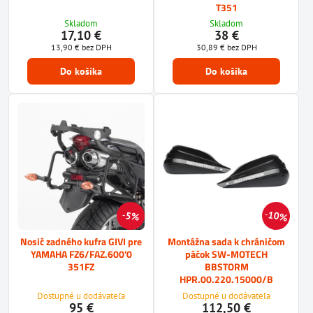
T351
Skladom
Skladom
17,10 €
38 €
13,90 €
bez DPH
30,89 €
bez DPH
Do košíka
Do košíka
10%
5%
Nosič zadného kufra GIVI pre
Montážna sada k chráničom
YAMAHA FZ6/FAZ.600'0
páčok SW-MOTECH
351FZ
BBSTORM
HPR.00.220.15000/B
Dostupné u dodávateľa
Dostupné u dodávateľa
95 €
112,50 €