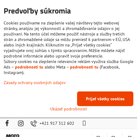
Predvoľby súkromia
Cookies používame na zlepšenie vašej návštevy tejto webovej
stránky, analýzu jej výkonnosti a zhromažďovanie údajov o jej
používaní. Na tento účel môžeme použiť nástroje a služby tretích
strán a zhromaždené údaje sa môžu preniesť k partnerom v EÚ, USA
alebo iných krajinách. Kliknutím na „Prijať všetky cookies“
vyjadrujete svoj súhlas s týmto spracovaním. Nižšie môžete nájsť
podrobné informácie alebo upraviť svoje preferencie.
Súbory cookies na zlepšenie relevancie reklám využíva služba Google
Ads –
podrobnosti tu
alebo Meta –
podrobnosti tu
(Facebook,
Instagram).
Zásady ochrany osobných údajov
Prijať všetky cookies
Ukázať podrobnosti
+421 917 312 602