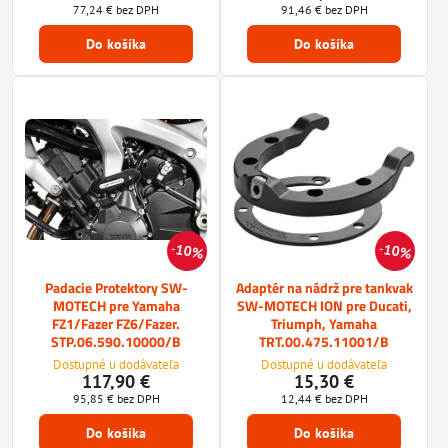
77,24 €
bez DPH
91,46 €
bez DPH
Do košíka
Do košíka
10%
10%
Padacie Protektory SW-
Adaptér na nádrž pre tankvak
MOTECH pre Yamaha
SW-MOTECH ION pre Ducati,
FZ1/Fazer FZ6/Fazer.
Triumph, Yamaha
STP.06.590.10000/B
TRT.00.475.11001/B
Dostupné u dodávateľa
Dostupné u dodávateľa
117,90 €
15,30 €
95,85 €
bez DPH
12,44 €
bez DPH
Do košíka
Do košíka