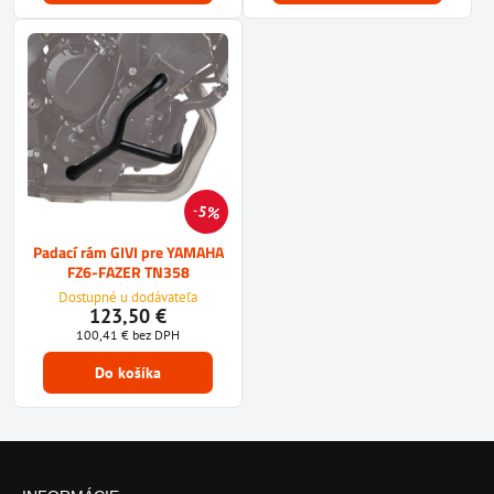
5%
Padací rám GIVI pre YAMAHA
FZ6-FAZER TN358
Dostupné u dodávateľa
123,50 €
100,41 €
bez DPH
Do košíka