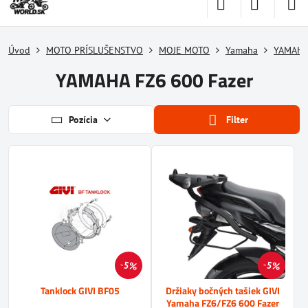
Úvod
MOTO PRÍSLUŠENSTVO
MOJE MOTO
Yamaha
YAMAHA 
YAMAHA FZ6 600 Fazer
Pozícia
Filter
5%
5%
Tanklock GIVI BF05
Držiaky bočných tašiek GIVI
Yamaha FZ6/FZ6 600 Fazer