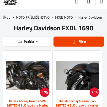
Úvod
MOTO PRÍSLUŠENSTVO
MOJE MOTO
Harley Davidson
Harley Davidson FXDL 1690
Pozícia
Filter
10%
10%
Držiak bočnej brašne SW-
Držiak bočnej brašne SW-
MOTECH SLC ľavý pre Harley
MOTECH SLC pravý preHarley