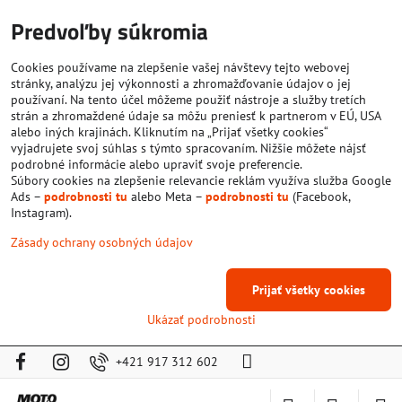
Predvoľby súkromia
Cookies používame na zlepšenie vašej návštevy tejto webovej
stránky, analýzu jej výkonnosti a zhromažďovanie údajov o jej
používaní. Na tento účel môžeme použiť nástroje a služby tretích
strán a zhromaždené údaje sa môžu preniesť k partnerom v EÚ, USA
alebo iných krajinách. Kliknutím na „Prijať všetky cookies“
vyjadrujete svoj súhlas s týmto spracovaním. Nižšie môžete nájsť
podrobné informácie alebo upraviť svoje preferencie.
Súbory cookies na zlepšenie relevancie reklám využíva služba Google
Ads –
podrobnosti tu
alebo Meta –
podrobnosti tu
(Facebook,
Instagram).
Zásady ochrany osobných údajov
Prijať všetky cookies
Ukázať podrobnosti
+421 917 312 602