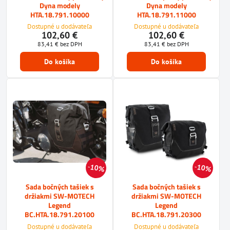
Dyna modely
Dyna modely
HTA.18.791.10000
HTA.18.791.11000
Dostupné u dodávateľa
Dostupné u dodávateľa
102,60 €
102,60 €
83,41 €
bez DPH
83,41 €
bez DPH
Do košíka
Do košíka
10%
10%
Sada bočných tašiek s
Sada bočných tašiek s
držiakmi SW-MOTECH
držiakmi SW-MOTECH
Legend
Legend
BC.HTA.18.791.20100
BC.HTA.18.791.20300
Dostupné u dodávateľa
Dostupné u dodávateľa