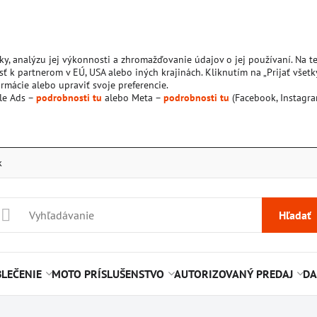
ky, analýzu jej výkonnosti a zhromažďovanie údajov o jej používaní. Na 
ť k partnerom v EÚ, USA alebo iných krajinách. Kliknutím na „Prijať všetk
rmácie alebo upraviť svoje preferencie.
le Ads –
podrobnosti tu
alebo Meta –
podrobnosti tu
(Facebook, Instagra
k
Hľadať
LEČENIE
MOTO PRÍSLUŠENSTVO
AUTORIZOVANÝ PREDAJ
DA