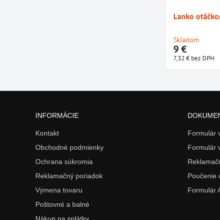
Lanko otáčko
Skladom
9 €
7,32 €
bez DPH
INFORMÁCIE
DOKUME
Kontakt
Formulár
Obchodné podmienky
Formulár 
Ochrana súkromia
Reklamačn
Reklamačný poriadok
Poučenie 
Výmena tovaru
Formulár
Poštovné a balné
Nákup na splátky