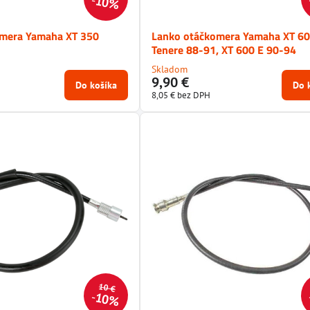
10%
omera Yamaha XT 350
Lanko otáčkomera Yamaha XT 60
Tenere 88-91, XT 600 E 90-94
Skladom
9,90 €
Do košíka
Do 
8,05 €
bez DPH
10 €
10%