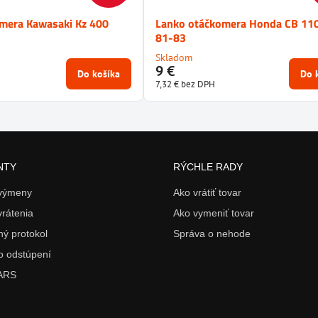
mera Kawasaki Kz 400
Lanko otáčkomera Honda CB 11
81-83
Skladom
9 €
Do košíka
Do 
7,32 €
bez DPH
NTY
RÝCHLE RADY
 výmeny
Ako vrátiť tovar
vrátenia
Ako vymeniť tovar
ý protokol
Správa o nehode
o odstúpení
 ARS