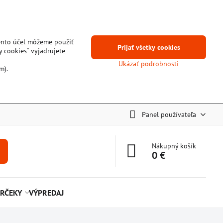
tento účel môžeme použiť
Prijať všetky cookies
y cookies“ vyjadrujete
Ukázať podrobnosti
m).
Panel používateľa
Nákupný košík
0 €
RČEKY
VÝPREDAJ