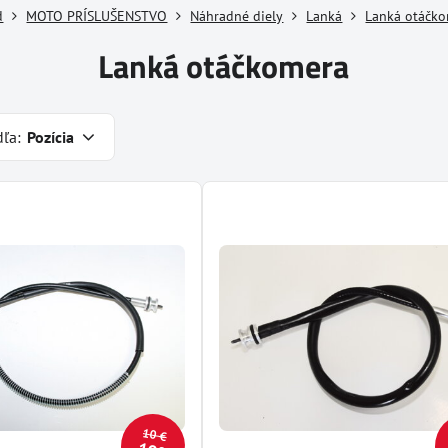
d
MOTO PRÍSLUŠENSTVO
Náhradné diely
Lanká
Lanká otáčk
Lanká otáčkomera
dľa:
Pozícia
10 €