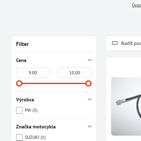
Úvo
Radiť po
Filter
Cena
Od:
Do:
Výrobca
PW (5)
Značka motocykla
SUZUKI (1)