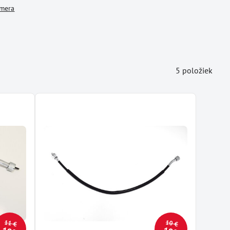
omera
5
položiek
11 €
10 €