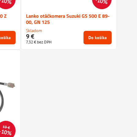
10%
10%
0 Z
Lanko otáčkomera Suzuki GS 500 E 89-
00, GN 125
Skladom
9 €
košíka
Do košíka
7,32 €
bez DPH
10 €
10%