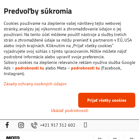
Predvoľby súkromia
Cookies používame na zlepšenie vašej návštevy tejto webovej
stránky, analýzu jej výkonnosti a zhromažďovanie údajov o jej
používaní. Na tento účel môžeme použiť nástroje a služby tretích
strán a zhromaždené údaje sa môžu preniesť k partnerom v EÚ, USA
alebo iných krajinách. Kliknutím na „Prijať všetky cookies“
vyjadrujete svoj súhlas s týmto spracovaním. Nižšie môžete nájsť
podrobné informácie alebo upraviť svoje preferencie.
Súbory cookies na zlepšenie relevancie reklám využíva služba Google
Ads –
podrobnosti tu
alebo Meta –
podrobnosti tu
(Facebook,
Instagram).
Zásady ochrany osobných údajov
Prijať všetky cookies
Ukázať podrobnosti
+421 917 312 602