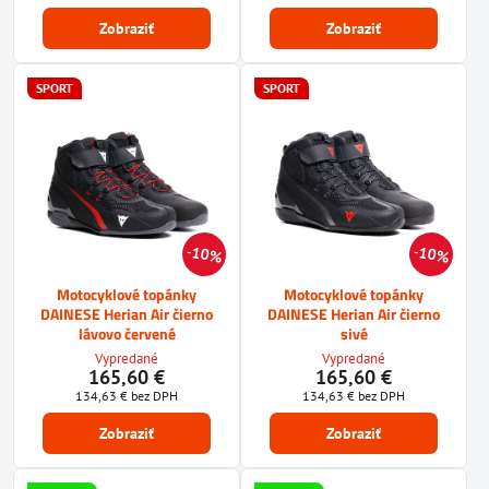
Zobraziť
Zobraziť
SPORT
SPORT
10%
10%
Motocyklové topánky
Motocyklové topánky
DAINESE Herian Air čierno
DAINESE Herian Air čierno
lávovo červené
sivé
Vypredané
Vypredané
165,60 €
165,60 €
134,63 €
bez DPH
134,63 €
bez DPH
Zobraziť
Zobraziť