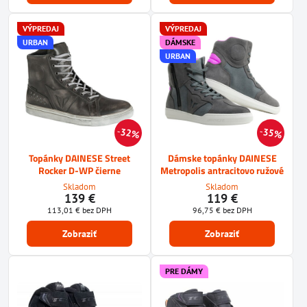
VÝPREDAJ
VÝPREDAJ
URBAN
DÁMSKE
URBAN
32%
35%
Topánky DAINESE Street
Dámske topánky DAINESE
Rocker D-WP čierne
Metropolis antracitovo ružové
Skladom
Skladom
139 €
119 €
113,01 €
bez DPH
96,75 €
bez DPH
Zobraziť
Zobraziť
PRE DÁMY