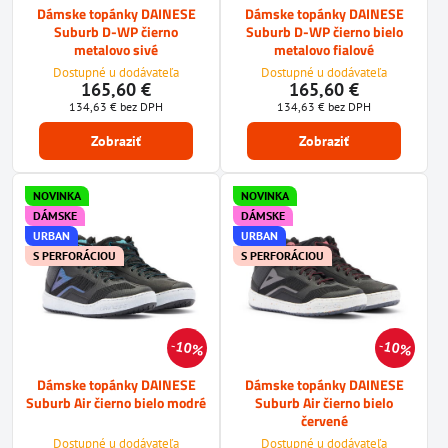
Dámske topánky DAINESE
Dámske topánky DAINESE
Suburb D-WP čierno
Suburb D-WP čierno bielo
metalovo sivé
metalovo fialové
Dostupné u dodávateľa
Dostupné u dodávateľa
165,60 €
165,60 €
134,63 €
bez DPH
134,63 €
bez DPH
Zobraziť
Zobraziť
NOVINKA
NOVINKA
DÁMSKE
DÁMSKE
URBAN
URBAN
S PERFORÁCIOU
S PERFORÁCIOU
10%
10%
Dámske topánky DAINESE
Dámske topánky DAINESE
Suburb Air čierno bielo modré
Suburb Air čierno bielo
červené
Dostupné u dodávateľa
Dostupné u dodávateľa