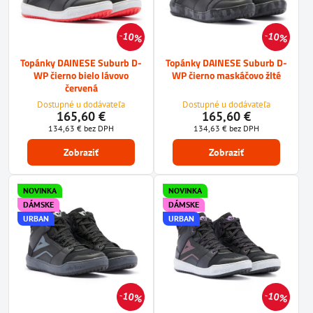
10%
10%
Topánky DAINESE Suburb D-
Topánky DAINESE Suburb D-
WP čierno bielo lávovo
WP čierno maskáčovo žlté
červená
Dostupné u dodávateľa
Dostupné u dodávateľa
165,60 €
165,60 €
134,63 €
bez DPH
134,63 €
bez DPH
Zobraziť
Zobraziť
NOVINKA
NOVINKA
DÁMSKE
DÁMSKE
URBAN
URBAN
10%
10%