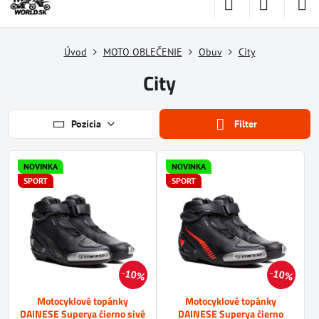
Úvod
MOTO OBLEČENIE
Obuv
City
City
Pozícia
Filter
NOVINKA
NOVINKA
SPORT
SPORT
10%
10%
Motocyklové topánky
Motocyklové topánky
DAINESE Superya čierno sivé
DAINESE Superya čierno