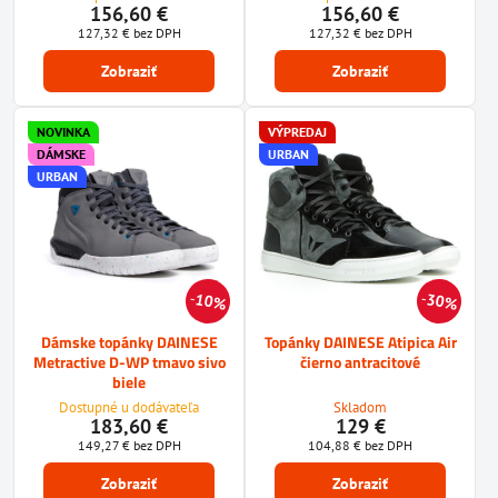
156,60 €
156,60 €
127,32 €
bez DPH
127,32 €
bez DPH
Zobraziť
Zobraziť
NOVINKA
VÝPREDAJ
DÁMSKE
URBAN
URBAN
10%
30%
Dámske topánky DAINESE
Topánky DAINESE Atipica Air
Metractive D-WP tmavo sivo
čierno antracitové
biele
Dostupné u dodávateľa
Skladom
183,60 €
129 €
149,27 €
bez DPH
104,88 €
bez DPH
Zobraziť
Zobraziť