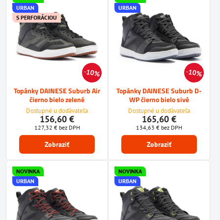
URBAN
URBAN
S PERFORÁCIOU
10%
10%
Topánky DAINESE Suburb Air
Topánky DAINESE Suburb D-
čierno bielo zelené
WP čierno bielo sivé
Dostupné u dodávateľa
Dostupné u dodávateľa
156,60 €
165,60 €
127,32 €
bez DPH
134,63 €
bez DPH
Zobraziť
Zobraziť
NOVINKA
NOVINKA
URBAN
URBAN