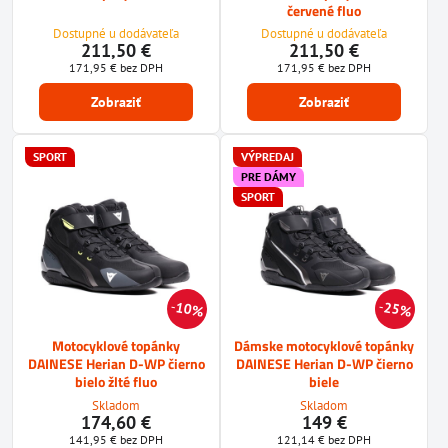
červené fluo
Dostupné u dodávateľa
Dostupné u dodávateľa
211,50 €
211,50 €
171,95 €
bez DPH
171,95 €
bez DPH
Zobraziť
Zobraziť
SPORT
VÝPREDAJ
PRE DÁMY
SPORT
10%
25%
Motocyklové topánky
Dámske motocyklové topánky
DAINESE Herian D-WP čierno
DAINESE Herian D-WP čierno
bielo žlté fluo
biele
Skladom
Skladom
174,60 €
149 €
141,95 €
bez DPH
121,14 €
bez DPH