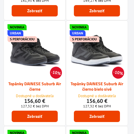
141,95 €
bez DPH
149,27 €
bez DPH
Zobraziť
Zobraziť
NOVINKA
NOVINKA
URBAN
URBAN
S PERFORÁCIOU
S PERFORÁCIOU
10%
10%
Topánky DAINESE Suburb Air
Topánky DAINESE Suburb Air
čierne
čierno bielo sivé
Dostupné u dodávateľa
Dostupné u dodávateľa
156,60 €
156,60 €
127,32 €
bez DPH
127,32 €
bez DPH
Zobraziť
Zobraziť
NOVINKA
NOVINKA