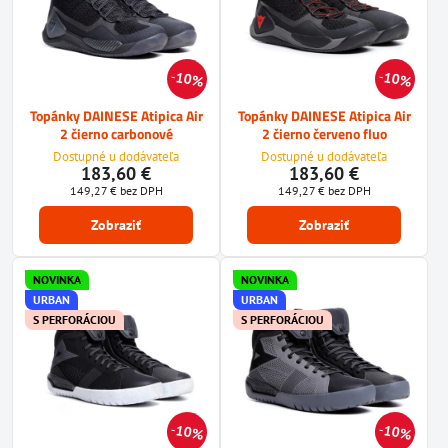
10%
10%
Topánky DAINESE Atipica Air
Topánky DAINESE Atipica Air
2 čierno carbonové
2 čierno červeno fluo
Dostupné u dodávateľa
Dostupné u dodávateľa
183,60 €
183,60 €
149,27 €
bez DPH
149,27 €
bez DPH
Zobraziť
Zobraziť
NOVINKA
NOVINKA
URBAN
URBAN
S PERFORÁCIOU
S PERFORÁCIOU
10%
10%