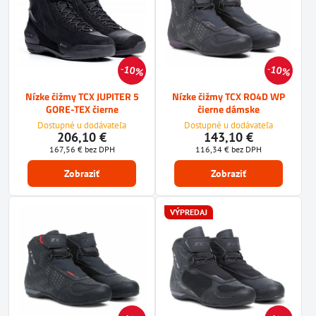
10%
10%
Nízke čižmy TCX JUPITER 5
Nízke čižmy TCX RO4D WP
GORE-TEX čierne
čierne dámske
Dostupné u dodávateľa
Dostupné u dodávateľa
206,10 €
143,10 €
167,56 €
bez DPH
116,34 €
bez DPH
Zobraziť
Zobraziť
VÝPREDAJ