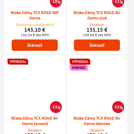
10%
15%
Nízke čižmy TCX RO4D WP
Nízke čižmy TCX RO4D Air
čierne
čierno sivé
Dostupné u dodávateľa
Skladom
143,10 €
135,15 €
116,34 €
bez DPH
109,88 €
bez DPH
Zobraziť
Zobraziť
VÝPREDAJ
VÝPREDAJ
DÁMSKE
15%
15%
Nízke čižmy TCX RO4D Air
Nízke čižmy TCX RO4D Air
čierno červené
čierne dámske
Skladom
Skladom