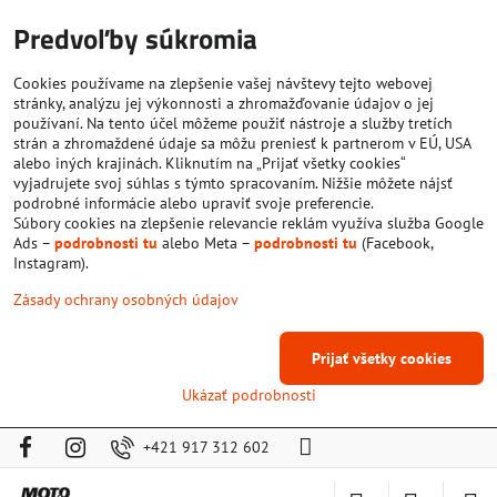
Predvoľby súkromia
Cookies používame na zlepšenie vašej návštevy tejto webovej
stránky, analýzu jej výkonnosti a zhromažďovanie údajov o jej
používaní. Na tento účel môžeme použiť nástroje a služby tretích
strán a zhromaždené údaje sa môžu preniesť k partnerom v EÚ, USA
alebo iných krajinách. Kliknutím na „Prijať všetky cookies“
vyjadrujete svoj súhlas s týmto spracovaním. Nižšie môžete nájsť
podrobné informácie alebo upraviť svoje preferencie.
Súbory cookies na zlepšenie relevancie reklám využíva služba Google
Ads –
podrobnosti tu
alebo Meta –
podrobnosti tu
(Facebook,
Instagram).
Zásady ochrany osobných údajov
Prijať všetky cookies
Ukázať podrobnosti
+421 917 312 602