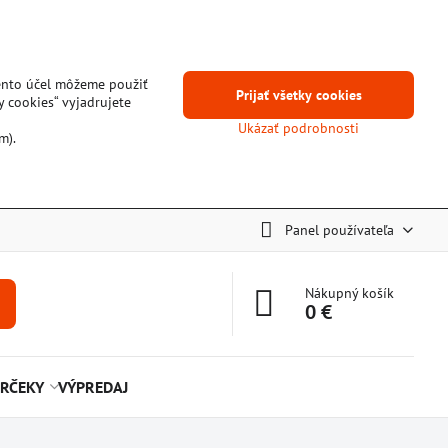
tento účel môžeme použiť
Prijať všetky cookies
y cookies“ vyjadrujete
Ukázať podrobnosti
m).
Panel používateľa
Nákupný košík
0 €
RČEKY
VÝPREDAJ