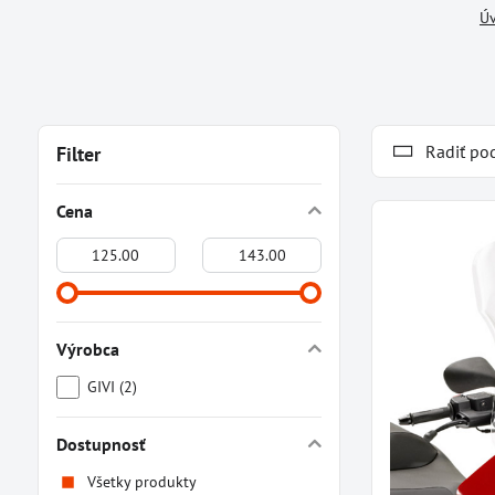
Ú
Radiť po
Filter
Cena
Od:
Do:
Výrobca
GIVI (2)
Dostupnosť
Všetky produkty