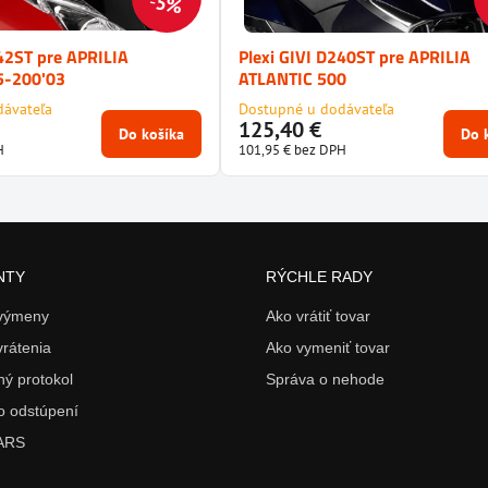
5%
242ST pre APRILIA
Plexi GIVI D240ST pre APRILIA
5-200'03
ATLANTIC 500
dávateľa
Dostupné u dodávateľa
125,40 €
Do košíka
Do 
H
101,95 €
bez DPH
NTY
RÝCHLE RADY
 výmeny
Ako vrátiť tovar
vrátenia
Ako vymeniť tovar
ý protokol
Správa o nehode
o odstúpení
 ARS