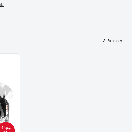
tic
2
Položky
132 €