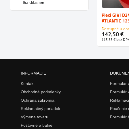
Iba skladom
Plexi GIVI D
ATLANTIC 12
Dostupné u do
142,50 €
115,85 €
bez DP
INFORMÁCIE
DOKUME
Kontakt
Formulár
Obchodné podmienky
Formulár 
Ochrana súkromia
Reklamačn
Reklamačný poriadok
Poučenie 
Výmena tovaru
Formulár
Poštovné a balné