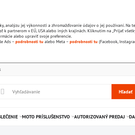
ky, analýzu jej výkonnosti a zhromažďovanie údajov o jej používaní. Na 
ť k partnerom v EÚ, USA alebo iných krajinách. Kliknutím na „Prijať všetk
rmácie alebo upraviť svoje preferencie.
le Ads –
podrobnosti tu
alebo Meta –
podrobnosti tu
(Facebook, Instagra
k
Hľadať
LEČENIE
MOTO PRÍSLUŠENSTVO
AUTORIZOVANÝ PREDAJ
DA