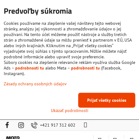
Predvoľby súkromia
Cookies používame na zlepšenie vašej návštevy tejto webovej
stránky, analýzu jej výkonnosti a zhromažďovanie údajov o jej
používaní. Na tento účel môžeme použiť nástroje a služby tretích
strán a zhromaždené údaje sa môžu preniesť k partnerom v EÚ, USA
alebo iných krajinách. Kliknutím na „Prijať všetky cookies“
vyjadrujete svoj súhlas s týmto spracovaním. Nižšie môžete nájsť
podrobné informácie alebo upraviť svoje preferencie.
Súbory cookies na zlepšenie relevancie reklám využíva služba Google
Ads –
podrobnosti tu
alebo Meta –
podrobnosti tu
(Facebook,
Instagram).
Zásady ochrany osobných údajov
Prijať všetky cookies
Ukázať podrobnosti
+421 917 312 602