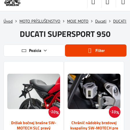
Úvod
MOTO PRÍSLUŠENSTVO
MOJE MOTO
Ducati
DUCATI 
DUCATI SUPERSPORT 950
Pozícia
Filter
10%
10%
Držiak bočnej brašne SW-
Chránič nádobky brzdovej
MOTECH SLC pravý
kvapaliny SW-MOTECH pre