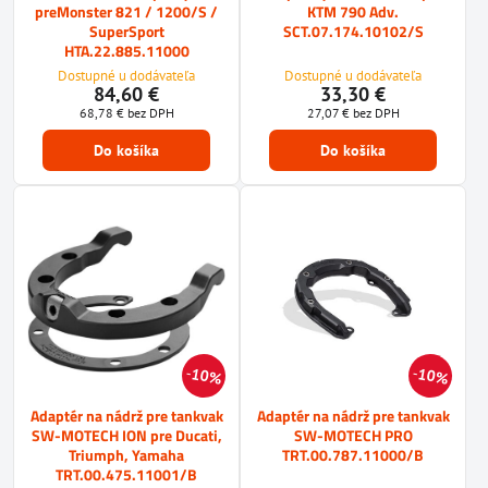
preMonster 821 / 1200/S /
KTM 790 Adv.
SuperSport
SCT.07.174.10102/S
HTA.22.885.11000
Dostupné u dodávateľa
Dostupné u dodávateľa
84,60 €
33,30 €
68,78 €
bez DPH
27,07 €
bez DPH
Do košíka
Do košíka
10%
10%
Adaptér na nádrž pre tankvak
Adaptér na nádrž pre tankvak
SW-MOTECH ION pre Ducati,
SW-MOTECH PRO
Triumph, Yamaha
TRT.00.787.11000/B
TRT.00.475.11001/B