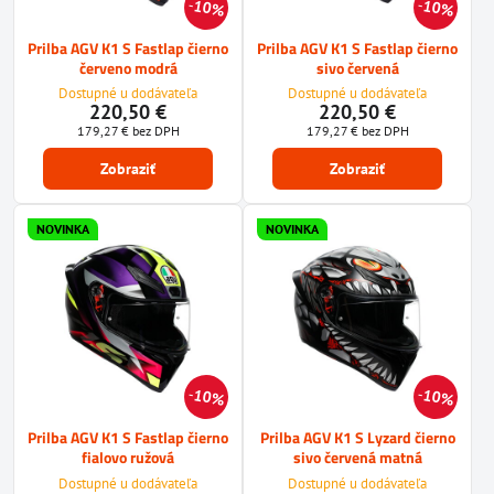
10%
10%
Prilba AGV K1 S Fastlap čierno
Prilba AGV K1 S Fastlap čierno
červeno modrá
sivo červená
Dostupné u dodávateľa
Dostupné u dodávateľa
220,50 €
220,50 €
179,27 €
bez DPH
179,27 €
bez DPH
Zobraziť
Zobraziť
NOVINKA
NOVINKA
10%
10%
Prilba AGV K1 S Fastlap čierno
Prilba AGV K1 S Lyzard čierno
fialovo ružová
sivo červená matná
Dostupné u dodávateľa
Dostupné u dodávateľa