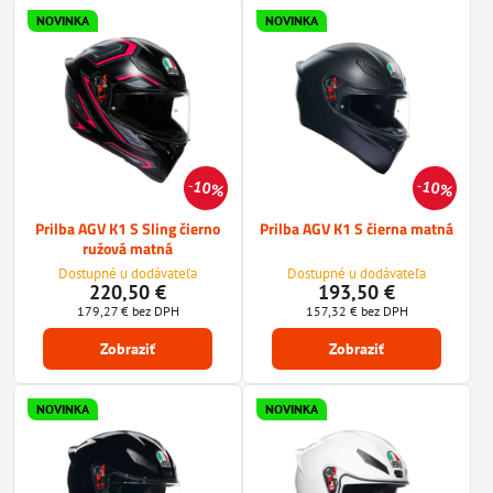
NOVINKA
NOVINKA
10%
10%
Prilba AGV K1 S Sling čierno
Prilba AGV K1 S čierna matná
ružová matná
Dostupné u dodávateľa
Dostupné u dodávateľa
220,50 €
193,50 €
179,27 €
bez DPH
157,32 €
bez DPH
Zobraziť
Zobraziť
NOVINKA
NOVINKA