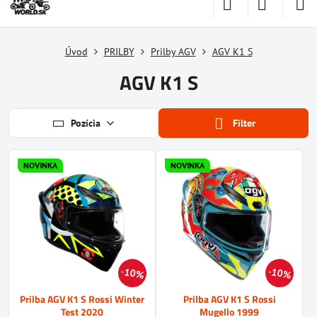
Úvod
PRILBY
Prilby AGV
AGV K1 S
AGV K1 S
Pozícia
Filter
NOVINKA
NOVINKA
10%
10%
Prilba AGV K1 S Rossi Winter
Prilba AGV K1 S Rossi
Test 2020
Mugello 1999