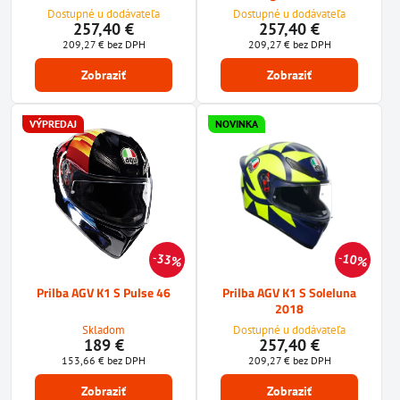
Dostupné u dodávateľa
Dostupné u dodávateľa
257,40 €
257,40 €
209,27 €
bez DPH
209,27 €
bez DPH
Zobraziť
Zobraziť
VÝPREDAJ
NOVINKA
33%
10%
Prilba AGV K1 S Pulse 46
Prilba AGV K1 S Soleluna
2018
Skladom
Dostupné u dodávateľa
189 €
257,40 €
153,66 €
bez DPH
209,27 €
bez DPH
Zobraziť
Zobraziť