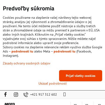
Predvoľby súkromia
Cookies používame na zlepšenie vašej návštevy tejto webovej
stránky, analýzu jej výkonnosti a zhromažďovanie údajov o jej
používaní. Na tento účel môžeme použiť nástroje a služby tretích
strán a zhromaždené údaje sa môžu preniesť k partnerom v EÚ, USA
alebo iných krajinách. Kliknutím na „Prijať všetky cookies“
vyjadrujete svoj súhlas s týmto spracovaním. Nižšie môžete nájsť
podrobné informácie alebo upraviť svoje preferencie.
Súbory cookies na zlepšenie relevancie reklám využíva služba Google
Ads –
podrobnosti tu
alebo Meta –
podrobnosti tu
(Facebook,
Instagram).
Zásady ochrany osobných údajov
Prijať všetky cookies
Ukázať podrobnosti
+421 917 312 602