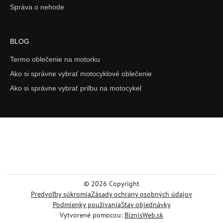
Správa o nehode
BLOG
Termo oblečenie na motorku
Ako si správne vybrať motocyklové oblečenie
Ako si správne vybrať prilbu na motocykel
©
2026
Copyright
Predvoľby súkromia
Zásady ochrany osobných údajov
Podmienky používania
Stav objednávky
Vytvorené pomocou:
BiznisWeb.sk