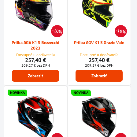
10%
10%
Prilba AGV K1 S Bezzecchi
Prilba AGV K1 S Grazie Vale
2023
Dostupné u dodávateľa
Dostupné u dodávateľa
257,40 €
257,40 €
209,27 €
bez DPH
209,27 €
bez DPH
Zobraziť
Zobraziť
NOVINKA
NOVINKA