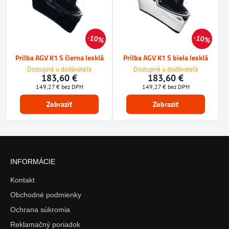
10%
10%
Prilba AGV K1 S čierna lesklá
Prilba AGV K1 S biela lesklá
Dostupné u dodávateľa
Dostupné u dodávateľa
183,60 €
183,60 €
149,27 €
bez DPH
149,27 €
bez DPH
Zobraziť
Zobraziť
INFORMÁCIE
Kontakt
Obchodné podmienky
Ochrana súkromia
Reklamačný poriadok