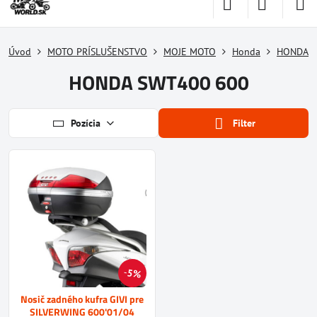
Úvod
MOTO PRÍSLUŠENSTVO
MOJE MOTO
Honda
HONDA S
HONDA SWT400 600
Pozícia
Filter
5%
Nosič zadného kufra GIVI pre
SILVERWING 600'01/04