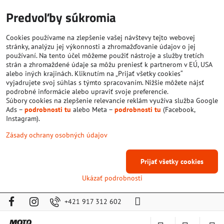
Predvoľby súkromia
Cookies používame na zlepšenie vašej návštevy tejto webovej
stránky, analýzu jej výkonnosti a zhromažďovanie údajov o jej
používaní. Na tento účel môžeme použiť nástroje a služby tretích
strán a zhromaždené údaje sa môžu preniesť k partnerom v EÚ, USA
alebo iných krajinách. Kliknutím na „Prijať všetky cookies“
vyjadrujete svoj súhlas s týmto spracovaním. Nižšie môžete nájsť
podrobné informácie alebo upraviť svoje preferencie.
Súbory cookies na zlepšenie relevancie reklám využíva služba Google
Ads –
podrobnosti tu
alebo Meta –
podrobnosti tu
(Facebook,
Instagram).
Zásady ochrany osobných údajov
Prijať všetky cookies
Ukázať podrobnosti
+421 917 312 602