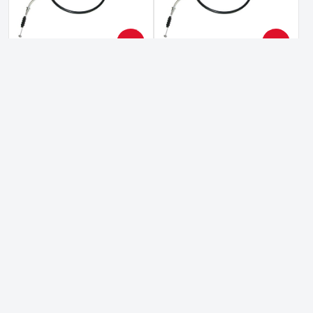
10%
10%
Spojkové lanko SUZUKI RMZ
Spojkové lanko SUZUKI RMZ
250 10-
450 05-07
Dostupné u dodávateľa
Dostupné u dodávateľa
19,80 €
19,80 €
16,10 €
bez DPH
16,10 €
bez DPH
Do košíka
Do košíka
10%
10%