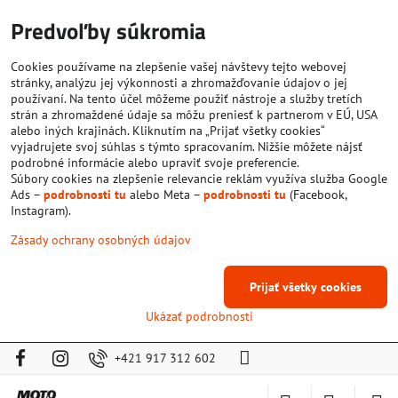
Predvoľby súkromia
Cookies používame na zlepšenie vašej návštevy tejto webovej
stránky, analýzu jej výkonnosti a zhromažďovanie údajov o jej
používaní. Na tento účel môžeme použiť nástroje a služby tretích
strán a zhromaždené údaje sa môžu preniesť k partnerom v EÚ, USA
alebo iných krajinách. Kliknutím na „Prijať všetky cookies“
vyjadrujete svoj súhlas s týmto spracovaním. Nižšie môžete nájsť
podrobné informácie alebo upraviť svoje preferencie.
Súbory cookies na zlepšenie relevancie reklám využíva služba Google
Ads –
podrobnosti tu
alebo Meta –
podrobnosti tu
(Facebook,
Instagram).
Zásady ochrany osobných údajov
Prijať všetky cookies
Ukázať podrobnosti
+421 917 312 602