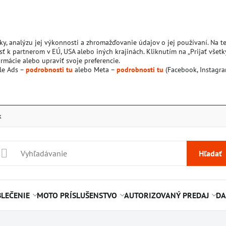
ky, analýzu jej výkonnosti a zhromažďovanie údajov o jej používaní. Na 
ť k partnerom v EÚ, USA alebo iných krajinách. Kliknutím na „Prijať všetk
rmácie alebo upraviť svoje preferencie.
le Ads –
podrobnosti tu
alebo Meta –
podrobnosti tu
(Facebook, Instagra
k
Hľadať
LEČENIE
MOTO PRÍSLUŠENSTVO
AUTORIZOVANÝ PREDAJ
DA