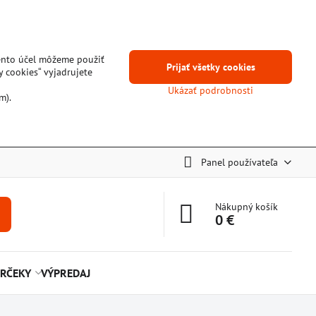
tento účel môžeme použiť
Prijať všetky cookies
y cookies“ vyjadrujete
Ukázať podrobnosti
m).
Panel používateľa
Nákupný košík
0 €
RČEKY
VÝPREDAJ