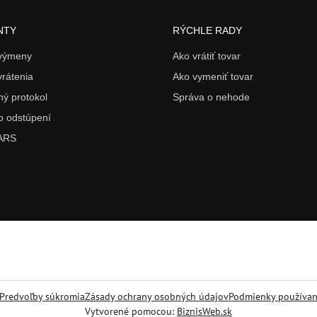
NTY
RÝCHLE RADY
 výmeny
Ako vrátiť tovar
vrátenia
Ako vymeniť tovar
ý protokol
Správa o nehode
o odstúpení
 ARS
Predvoľby súkromia
Zásady ochrany osobných údajov
Podmienky používan
Vytvorené pomocou:
BiznisWeb.sk