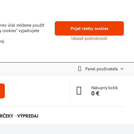
tento účel môžeme použiť
Prijať všetky cookies
y cookies“ vyjadrujete
Ukázať podrobnosti
m).
Panel používateľa
Nákupný košík
0 €
RČEKY
VÝPREDAJ