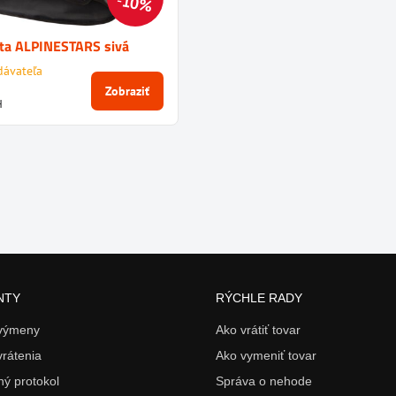
10%
sta ALPINESTARS sivá
dávateľa
Zobraziť
H
NTY
RÝCHLE RADY
 výmeny
Ako vrátiť tovar
vrátenia
Ako vymeniť tovar
ý protokol
Správa o nehode