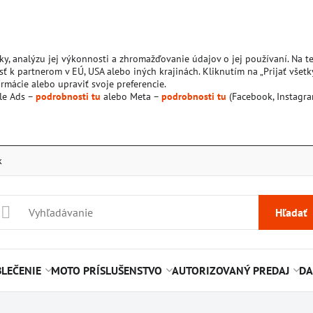
ky, analýzu jej výkonnosti a zhromažďovanie údajov o jej používaní. Na 
ť k partnerom v EÚ, USA alebo iných krajinách. Kliknutím na „Prijať všetk
rmácie alebo upraviť svoje preferencie.
le Ads –
podrobnosti tu
alebo Meta –
podrobnosti tu
(Facebook, Instagra
k
Hľadať
LEČENIE
MOTO PRÍSLUŠENSTVO
AUTORIZOVANÝ PREDAJ
DA