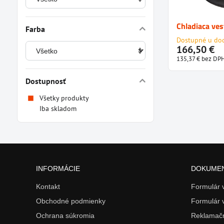
Chladiaca ve
Farba
Dostupné u do
166,50 €
135,37 €
bez DP
Dostupnosť
Všetky produkty
Iba skladom
INFORMÁCIE
DOKUME
Kontakt
Formulár
Obchodné podmienky
Formulár 
Ochrana súkromia
Reklamačn