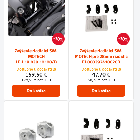
10%
10%
Zvýšenie riadidiel SW-
Zvýšenie riadidiel SW-
MOTECH
MOTECH pre 28mm riadidlá
LEH.18.039.10100/B
EH000392410020B
Dostupné u dodávateľa
Dostupné u dodávateľa
159,30 €
47,70 €
129,51 €
bez DPH
38,78 €
bez DPH
Do košíka
Do košíka