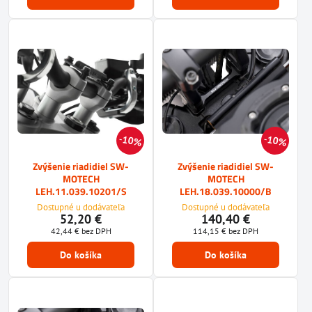
10%
10%
Zvýšenie riadidiel SW-
Zvýšenie riadidiel SW-
MOTECH
MOTECH
LEH.11.039.10201/S
LEH.18.039.10000/B
Dostupné u dodávateľa
Dostupné u dodávateľa
52,20 €
140,40 €
42,44 €
bez DPH
114,15 €
bez DPH
Do košíka
Do košíka