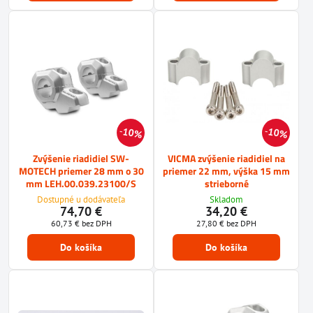
10%
10%
Zvýšenie riadidiel SW-
VICMA zvýšenie riadidiel na
MOTECH priemer 28 mm o 30
priemer 22 mm, výška 15 mm
mm LEH.00.039.23100/S
strieborné
Dostupné u dodávateľa
Skladom
74,70 €
34,20 €
60,73 €
bez DPH
27,80 €
bez DPH
Do košíka
Do košíka