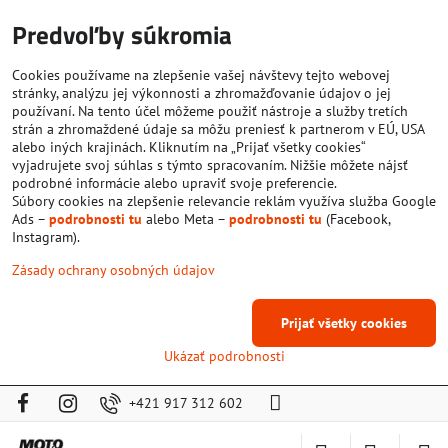
Predvoľby súkromia
Cookies používame na zlepšenie vašej návštevy tejto webovej
stránky, analýzu jej výkonnosti a zhromažďovanie údajov o jej
používaní. Na tento účel môžeme použiť nástroje a služby tretích
strán a zhromaždené údaje sa môžu preniesť k partnerom v EÚ, USA
alebo iných krajinách. Kliknutím na „Prijať všetky cookies“
vyjadrujete svoj súhlas s týmto spracovaním. Nižšie môžete nájsť
podrobné informácie alebo upraviť svoje preferencie.
Súbory cookies na zlepšenie relevancie reklám využíva služba Google
Ads –
podrobnosti tu
alebo Meta –
podrobnosti tu
(Facebook,
Instagram).
Zásady ochrany osobných údajov
Prijať všetky cookies
Ukázať podrobnosti
+421 917 312 602