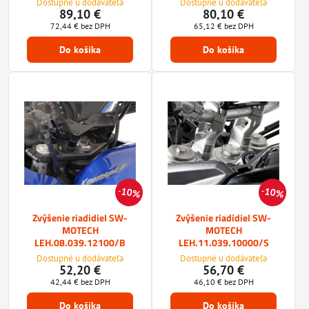
Dostupné u dodávateľa
Dostupné u dodávateľa
89,10 €
80,10 €
72,44 €
bez DPH
65,12 €
bez DPH
Do košíka
Do košíka
10%
10%
Zvýšenie riadidiel SW-
Zvýšenie riadidiel SW-
MOTECH
MOTECH
LEH.08.039.12100/B
LEH.11.039.10000/S
Dostupné u dodávateľa
Dostupné u dodávateľa
52,20 €
56,70 €
42,44 €
bez DPH
46,10 €
bez DPH
Do košíka
Do košíka