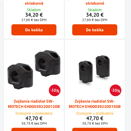
strieborné
strieborné
Skladom
Skladom
34,20 €
34,20 €
27,80 €
bez DPH
27,80 €
bez DPH
Do košíka
Do košíka
10%
10%
Zvýšenie riadidiel SW-
Zvýšenie riadidiel SW-
MOTECH EH000392200120B
MOTECH EH000392200150B
Dostupné u dodávateľa
Dostupné u dodávateľa
47,70 €
47,70 €
38,78 €
bez DPH
38,78 €
bez DPH