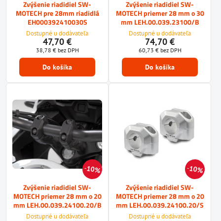
Zvýšenie riadidiel SW-
Zvýšenie riadidiel SW-
MOTECH pre 28mm riadidlá
MOTECH priemer 28 mm o 30
EH000392410030S
mm LEH.00.039.23100/B
Dostupné u dodávateľa
Dostupné u dodávateľa
47,70 €
74,70 €
38,78 €
bez DPH
60,73 €
bez DPH
Do košíka
Do košíka
10%
10%
Zvýšenie riadidiel SW-
Zvýšenie riadidiel SW-
MOTECH priemer 28 mm o 20
MOTECH priemer 28 mm o 20
mm LEH.00.039.24100.20/B
mm LEH.00.039.24100.20/S
Dostupné u dodávateľa
Dostupné u dodávateľa