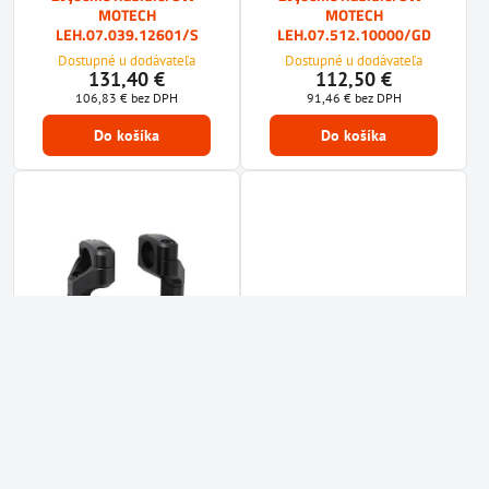
MOTECH
MOTECH
LEH.07.039.12601/S
LEH.07.512.10000/GD
Dostupné u dodávateľa
Dostupné u dodávateľa
131,40 €
112,50 €
106,83 €
bez DPH
91,46 €
bez DPH
Do košíka
Do košíka
10%
10%
Zvýšenie riadidiel SW-
Zvýšenie riadidiel SW-
MOTECH 22 mm
MOTECH 22 mm
LEH.00.039.170/B
LEH.00.039.170/S
Dostupné u dodávateľa
Dostupné u dodávateľa
120,60 €
120,60 €