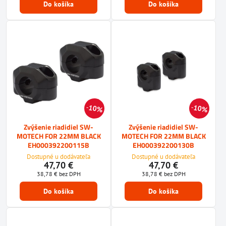
Do košíka
Do košíka
10%
10%
Zvýšenie riadidiel SW-
Zvýšenie riadidiel SW-
MOTECH FOR 22MM BLACK
MOTECH FOR 22MM BLACK
EH000392200115B
EH000392200130B
Dostupné u dodávateľa
Dostupné u dodávateľa
47,70 €
47,70 €
38,78 €
bez DPH
38,78 €
bez DPH
Do košíka
Do košíka