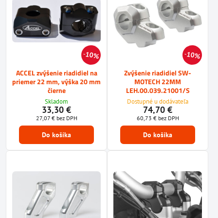
10%
10%
ACCEL zvýšenie riadidiel na
Zvýšenie riadidiel SW-
priemer 22 mm, výška 20 mm
MOTECH 22MM
čierne
LEH.00.039.21001/S
Skladom
Dostupné u dodávateľa
33,30 €
74,70 €
27,07 €
bez DPH
60,73 €
bez DPH
Do košíka
Do košíka