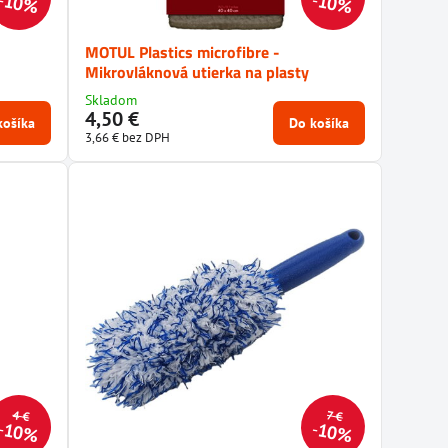
10%
10%
MOTUL Plastics microfibre -
Mikrovláknová utierka na plasty
Skladom
4,50 €
košíka
Do košíka
3,66 €
bez DPH
4 €
7 €
10%
10%