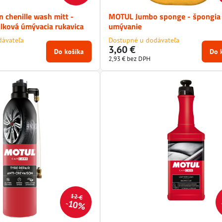
 chenille wash mitt -
MOTUL Jumbo sponge - špongia
ilková úmývacia rukavica
umývanie
dávateľa
Dostupné u dodávateľa
3,60 €
Do košíka
Do 
2,93 €
bez DPH
12 €
10%