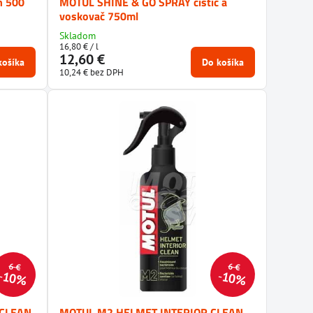
n 500
MOTUL SHINE & GO SPRAY čistič a
voskovač 750ml
Skladom
16,80 €
/ l
12,60 €
košíka
Do košíka
10,24 €
bez DPH
6 €
6 €
10%
10%
 CLEAN
MOTUL M2 HELMET INTERIOR CLEAN