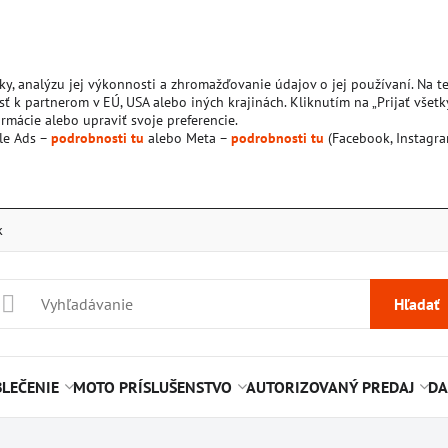
ky, analýzu jej výkonnosti a zhromažďovanie údajov o jej používaní. Na 
ť k partnerom v EÚ, USA alebo iných krajinách. Kliknutím na „Prijať všetk
rmácie alebo upraviť svoje preferencie.
le Ads –
podrobnosti tu
alebo Meta –
podrobnosti tu
(Facebook, Instagra
k
Hľadať
LEČENIE
MOTO PRÍSLUŠENSTVO
AUTORIZOVANÝ PREDAJ
DA