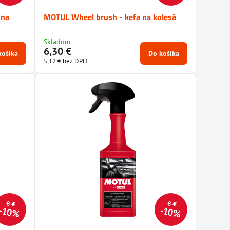
 na
MOTUL Wheel brush - kefa na kolesá
Skladom
6,30 €
košíka
Do košíka
5,12 €
bez DPH
8 €
8 €
10%
10%