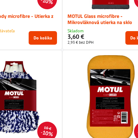
10%
y microfibre - Utierka z
MOTUL Glass microfibre -
Mikrovláknová utierka na sklo
dávateľa
Skladom
3,60 €
Do košíka
Do 
2,93 €
bez DPH
10 €
10%