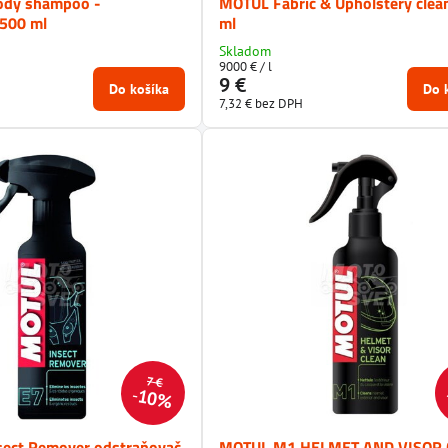
ody shampoo -
MOTUL Fabric & Upholstery clea
500 ml
ml
Skladom
9000 €
/ l
9 €
Do košíka
Do 
7,32 €
bez DPH
7 €
10%
ect Remover odstraňovač
MOTUL M1 HELMET AND VISOR