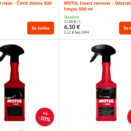
clean - Čistič diskov 500
MOTUL Insect remover - Odstra
hmyzu 500 ml
Skladom
12,60 €
/ l
6,30 €
Do košíka
Do 
5,12 €
bez DPH
7 €
10%