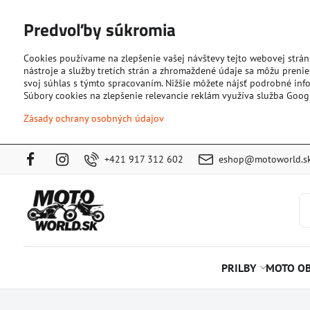
Predvoľby súkromia
Cookies používame na zlepšenie vašej návštevy tejto webovej strán
nástroje a služby tretích strán a zhromaždené údaje sa môžu prenies
svoj súhlas s týmto spracovaním. Nižšie môžete nájsť podrobné info
Súbory cookies na zlepšenie relevancie reklám využíva služba Goog
Zásady ochrany osobných údajov
+421 917 312 602
eshop@motoworld.s
PRILBY
MOTO OB