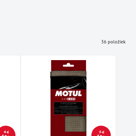
36
položiek
4 €
5 €