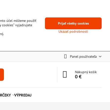
tento účel môžeme použiť
Prijať všetky cookies
y cookies“ vyjadrujete
Ukázať podrobnosti
m).
Panel používateľa
Nákupný košík
0 €
RČEKY
VÝPREDAJ