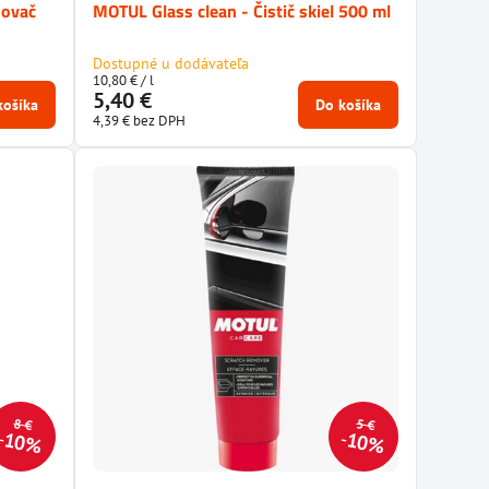
ňovač
MOTUL Glass clean - Čistič skiel 500 ml
Dostupné u dodávateľa
10,80 €
/ l
5,40 €
košíka
Do košíka
4,39 €
bez DPH
8 €
5 €
10%
10%