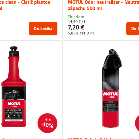
s clean - Čistič plastov
MOTUL Odor neutralizer - Neutra
l
zápachu 500 ml
Skladom
14,40 €
/ l
7,20 €
Do košíka
Do 
5,85 €
bez DPH
6 €
10%