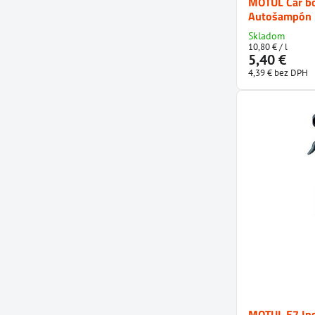
MOTUL Car b
Autošampón 
Skladom
10,80 €
/ l
5,40 €
4,39 €
bez DPH
MOTUL E7 Ins