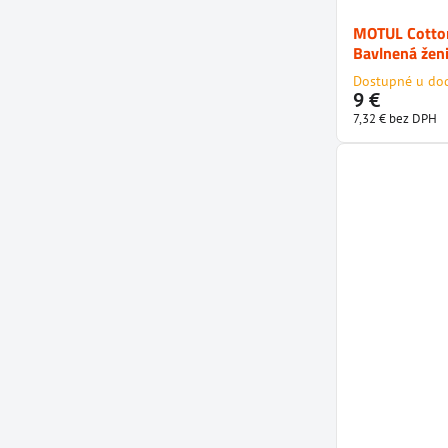
MOTUL Cotton
Bavlnená žen
Dostupné u do
9 €
7,32 €
bez DPH