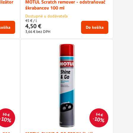
lizátor
MOTUL Scratch remover - odstraňovač
škrabancov 100 ml
Dostupné u dodávateľa
45 €
/ l
4,50 €
košíka
Do košíka
3,66 €
bez DPH
10 €
14 €
10%
10%