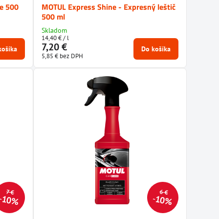
že 500
MOTUL Express Shine - Expresný leštič
500 ml
Skladom
14,40 €
/ l
7,20 €
košíka
Do košíka
5,85 €
bez DPH
6 €
7 €
10%
10%