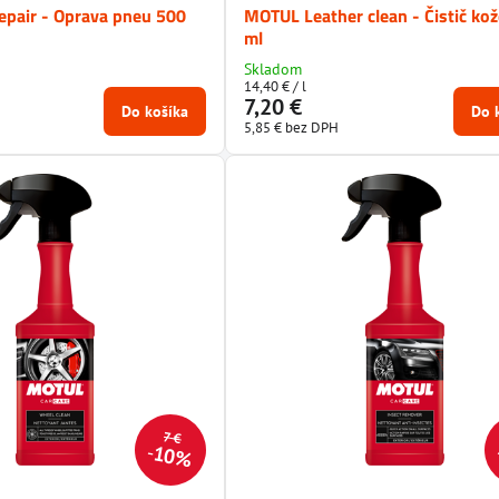
epair - Oprava pneu 500
MOTUL Leather clean - Čistič ko
ml
Skladom
14,40 €
/ l
7,20 €
Do košíka
Do 
5,85 €
bez DPH
7 €
10%