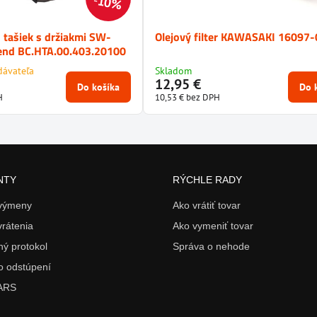
10%
 tašiek s držiakmi SW-
Olejový filter KAWASAKI 16097
nd BC.HTA.00.403.20100
dávateľa
Skladom
12,95 €
Do košíka
Do 
H
10,53 €
bez DPH
NTY
RÝCHLE RADY
 výmeny
Ako vrátiť tovar
vrátenia
Ako vymeniť tovar
ý protokol
Správa o nehode
o odstúpení
 ARS