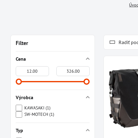
Úvo
Radiť po
Filter
Cena
Od:
Do:
Výrobca
KAWASAKI (1)
SW-MOTECH (1)
Typ