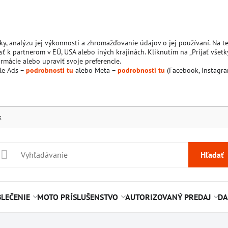
ky, analýzu jej výkonnosti a zhromažďovanie údajov o jej používaní. Na 
ť k partnerom v EÚ, USA alebo iných krajinách. Kliknutím na „Prijať všetk
rmácie alebo upraviť svoje preferencie.
le Ads –
podrobnosti tu
alebo Meta –
podrobnosti tu
(Facebook, Instagra
k
Hľadať
LEČENIE
MOTO PRÍSLUŠENSTVO
AUTORIZOVANÝ PREDAJ
DA