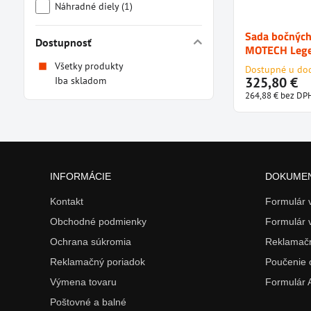
Náhradné diely (1)
Sada bočných
Dostupnosť
MOTECH Lege
Všetky produkty
Dostupné u do
325,80 €
Iba skladom
264,88 €
bez DP
INFORMÁCIE
DOKUME
Kontakt
Formulár
Obchodné podmienky
Formulár 
Ochrana súkromia
Reklamačn
Reklamačný poriadok
Poučenie 
Výmena tovaru
Formulár
Poštovné a balné