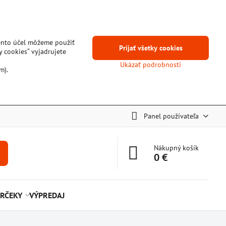
tento účel môžeme použiť
Prijať všetky cookies
y cookies“ vyjadrujete
Ukázať podrobnosti
m).
Panel používateľa
Nákupný košík
0 €
RČEKY
VÝPREDAJ