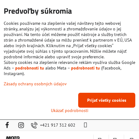
Predvoľby súkromia
Cookies používame na zlepšenie vašej návštevy tejto webovej
stránky, analýzu jej výkonnosti a zhromažďovanie údajov o jej
používaní. Na tento účel môžeme použiť nástroje a služby tretích
strán a zhromaždené údaje sa môžu preniesť k partnerom v EÚ, USA
alebo iných krajinách. Kliknutím na „Prijať všetky cookies“
vyjadrujete svoj súhlas s týmto spracovaním. Nižšie môžete nájsť
podrobné informácie alebo upraviť svoje preferencie.
Súbory cookies na zlepšenie relevancie reklám využíva služba Google
Ads –
podrobnosti tu
alebo Meta –
podrobnosti tu
(Facebook,
Instagram).
Zásady ochrany osobných údajov
Prijať všetky cookies
Ukázať podrobnosti
+421 917 312 602