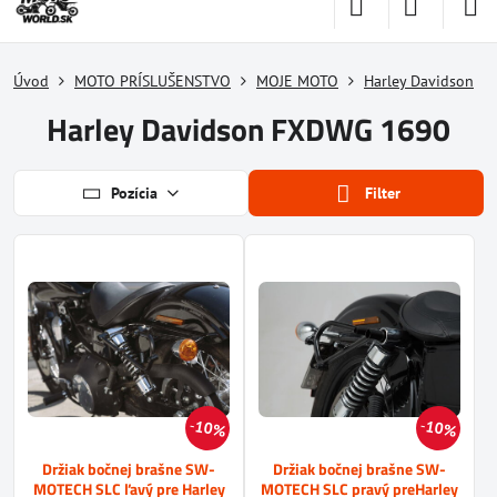
Úvod
MOTO PRÍSLUŠENSTVO
MOJE MOTO
Harley Davidson
Harley Davidson FXDWG 1690
Pozícia
Filter
10%
10%
Držiak bočnej brašne SW-
Držiak bočnej brašne SW-
MOTECH SLC ľavý pre Harley
MOTECH SLC pravý preHarley