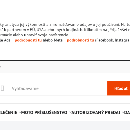
ky, analýzu jej výkonnosti a zhromažďovanie údajov o jej používaní. Na 
ť k partnerom v EÚ, USA alebo iných krajinách. Kliknutím na „Prijať všetk
rmácie alebo upraviť svoje preferencie.
le Ads –
podrobnosti tu
alebo Meta –
podrobnosti tu
(Facebook, Instagra
k
Hľadať
LEČENIE
MOTO PRÍSLUŠENSTVO
AUTORIZOVANÝ PREDAJ
DA