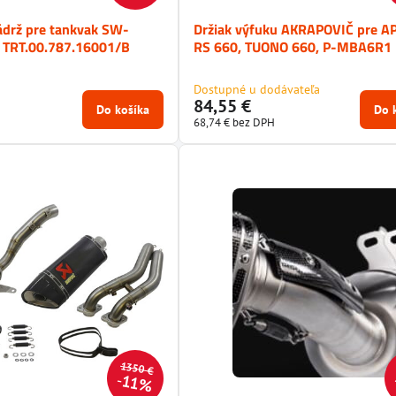
ádrž pre tankvak SW-
Držiak výfuku AKRAPOVIČ pre A
TRT.00.787.16001/B
RS 660, TUONO 660, P-MBA6R1
Dostupné u dodávateľa
84,55 €
Do košíka
Do 
68,74 €
bez DPH
1350 €
11%