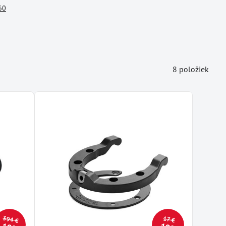
60
8
položiek
394 €
17 €