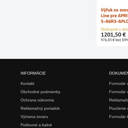
Výfuk so zvo
Line pre APR
S-A6R3-APL
Dostupné u do
1201,50 €
976,83 €
bez DP
INFORMÁCIE
DOKUME
Kontakt
Formulár
Obchodné podmienky
Formulár 
Ochrana súkromia
Reklamačn
Reklamačný poriadok
Poučenie 
Výmena tovaru
Formulár
Poštovné a balné