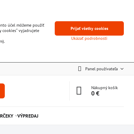
tento účel môžeme použiť
Prijať všetky cookies
y cookies“ vyjadrujete
Ukázať podrobnosti
m).
Panel používateľa
Nákupný košík
0 €
RČEKY
VÝPREDAJ