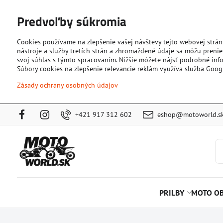
Predvoľby súkromia
Cookies používame na zlepšenie vašej návštevy tejto webovej strán
nástroje a služby tretích strán a zhromaždené údaje sa môžu prenies
svoj súhlas s týmto spracovaním. Nižšie môžete nájsť podrobné info
Súbory cookies na zlepšenie relevancie reklám využíva služba Goog
Zásady ochrany osobných údajov
+421 917 312 602
eshop@motoworld.s
PRILBY
MOTO OB