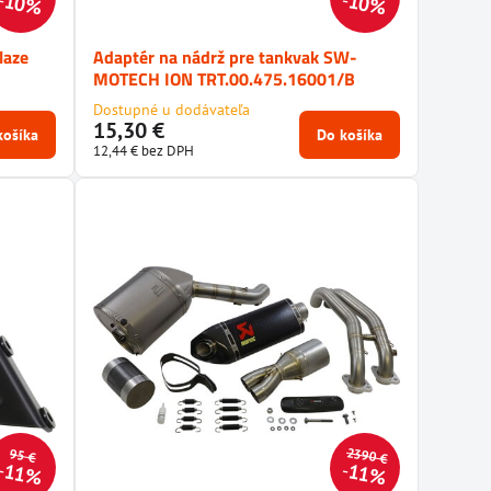
10%
10%
laze
Adaptér na nádrž pre tankvak SW-
MOTECH ION TRT.00.475.16001/B
Dostupné u dodávateľa
15,30 €
košíka
Do košíka
12,44 €
bez DPH
2390 €
95 €
11%
11%