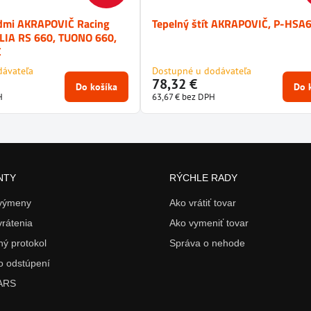
dmi AKRAPOVIČ Racing
Tepelný štít AKRAPOVIČ, P-HSA
ILIA RS 660, TUONO 660,
C
dávateľa
Dostupné u dodávateľa
78,32 €
Do košíka
Do 
H
63,67 €
bez DPH
NTY
RÝCHLE RADY
 výmeny
Ako vrátiť tovar
vrátenia
Ako vymeniť tovar
ý protokol
Správa o nehode
o odstúpení
 ARS