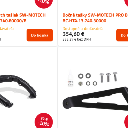
10%
ných tašiek SW-MOTECH
Bočné tašky SW-MOTECH PRO B
.740.80000/B
BC.HTA.13.740.30000
dávateľa
Dostupné u dodávateľa
354,60 €
Do košíka
Do 
H
288,29 €
bez DPH
32 €
10%