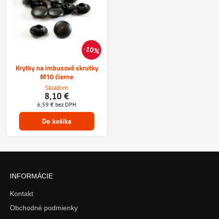
10%
Krytky na imbusové skrutky
M10 čierne
Skladom
8,10 €
6,59 €
bez DPH
Do košíka
INFORMÁCIE
Kontakt
Obchodné podmienky