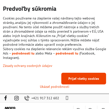
Predvoľby súkromia
Cookies používame na zlepšenie vašej návštevy tejto webovej
stránky, analýzu jej výkonnosti a zhromažďovanie údajov o jej
používaní. Na tento účel môžeme použiť nástroje a služby tretích
strán a zhromaždené údaje sa môžu preniesť k partnerom v EÚ, USA
alebo iných krajinách. Kliknutím na „Prijať všetky cookies“
vyjadrujete svoj súhlas s týmto spracovaním. Nižšie môžete nájsť
podrobné informácie alebo upraviť svoje preferencie.
Súbory cookies na zlepšenie relevancie reklám využíva služba Google
Ads –
podrobnosti tu
alebo Meta –
podrobnosti tu
(Facebook,
Instagram).
Zásady ochrany osobných údajov
Prijať všetky cookies
Ukázať podrobnosti
+421 917 312 602