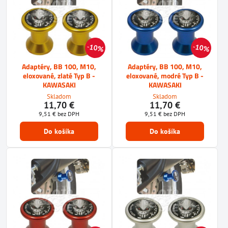
10%
10%
Adaptéry, BB 100, M10,
Adaptéry, BB 100, M10,
eloxované, zlaté Typ B -
eloxované, modré Typ B -
KAWASAKI
KAWASAKI
Skladom
Skladom
11,70 €
11,70 €
9,51 €
bez DPH
9,51 €
bez DPH
Do košíka
Do košíka