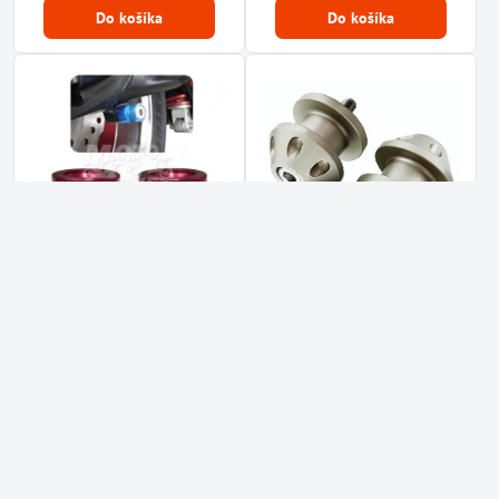
Do košíka
Do košíka
10%
10%
Adaptéry, BB 260, M6,
Adaptéry VICMA M6 -
eloxované, červené Typ A -
titánové - typ YAMAHA
YAMAHA
Skladom
Dostupné u dodávateľa
9,90 €
14,40 €
8,05 €
bez DPH
11,71 €
bez DPH
Do košíka
Do košíka