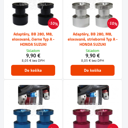
10%
10%
Adaptéry, BB 280, M8,
Adaptéry, BB 280, M8,
eloxované, čierne Typ A -
eloxované, strieborné Typ A -
HONDA SUZUKI
HONDA SUZUKI
Skladom
Skladom
9,90 €
9,90 €
8,05 €
bez DPH
8,05 €
bez DPH
Do košíka
Do košíka