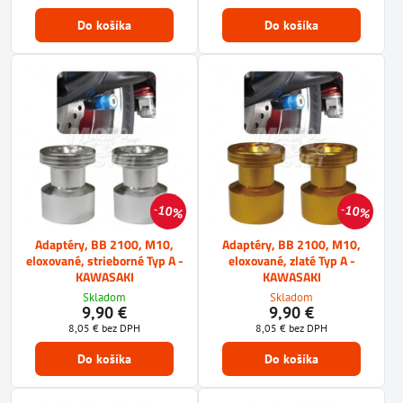
Do košíka
Do košíka
10%
10%
Adaptéry, BB 2100, M10,
Adaptéry, BB 2100, M10,
eloxované, strieborné Typ A -
eloxované, zlaté Typ A -
KAWASAKI
KAWASAKI
Skladom
Skladom
9,90 €
9,90 €
8,05 €
bez DPH
8,05 €
bez DPH
Do košíka
Do košíka