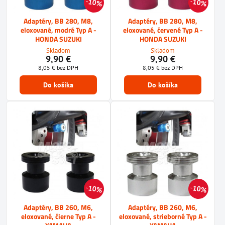
10%
10%
Adaptéry, BB 280, M8,
Adaptéry, BB 280, M8,
eloxované, modré Typ A -
eloxované, červené Typ A -
HONDA SUZUKI
HONDA SUZUKI
Skladom
Skladom
9,90 €
9,90 €
8,05 €
bez DPH
8,05 €
bez DPH
Do košíka
Do košíka
10%
10%
Adaptéry, BB 260, M6,
Adaptéry, BB 260, M6,
eloxované, čierne Typ A -
eloxované, strieborné Typ A -