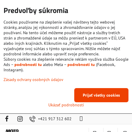
Predvoľby súkromia
Cookies používame na zlepšenie vašej návštevy tejto webovej
stránky, analýzu jej výkonnosti a zhromažďovanie údajov o jej
používaní. Na tento účel môžeme použiť nástroje a služby tretích
strán a zhromaždené údaje sa môžu preniesť k partnerom v EÚ, USA
alebo iných krajinách. Kliknutím na „Prijať všetky cookies“
vyjadrujete svoj súhlas s týmto spracovaním. Nižšie môžete nájsť
podrobné informácie alebo upraviť svoje preferencie.
Súbory cookies na zlepšenie relevancie reklám využíva služba Google
Ads –
podrobnosti tu
alebo Meta –
podrobnosti tu
(Facebook,
Instagram).
Zásady ochrany osobných údajov
Prijať všetky cookies
Ukázať podrobnosti
+421 917 312 602