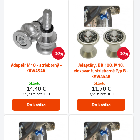
10%
10%
Adaptér M10 - strieborný -
Adaptéry, BB 100, M10,
KAWASAKI
eloxované, strieborné Typ B -
KAWASAKI
Skladom
Skladom
14,40 €
11,70 €
11,71 €
bez DPH
9,51 €
bez DPH
Do košíka
Do košíka