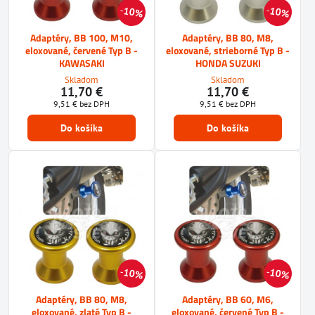
10%
10%
Adaptéry, BB 100, M10,
Adaptéry, BB 80, M8,
eloxované, červené Typ B -
eloxované, strieborné Typ B -
KAWASAKI
HONDA SUZUKI
Skladom
Skladom
11,70 €
11,70 €
9,51 €
bez DPH
9,51 €
bez DPH
Do košíka
Do košíka
10%
10%
Adaptéry, BB 80, M8,
Adaptéry, BB 60, M6,
eloxované, zlaté Typ B -
eloxované, červené Typ B -