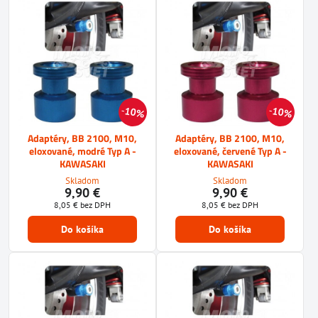
10%
10%
Adaptéry, BB 2100, M10,
Adaptéry, BB 2100, M10,
eloxované, modré Typ A -
eloxované, červené Typ A -
KAWASAKI
KAWASAKI
Skladom
Skladom
9,90 €
9,90 €
8,05 €
bez DPH
8,05 €
bez DPH
Do košíka
Do košíka