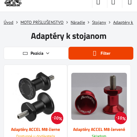
Úvod
MOTO PRÍSLUŠENSTVO
Náradie
Stojany
Adaptéry k 
Adaptéry k stojanom
Pozícia
Filter
10%
10%
Adaptéry ACCEL M8 čierne
Adaptéry ACCEL M8 červené
Dostupné u dodávateľa
Skladom