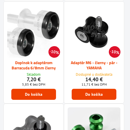
10%
10%
Doplnok k adaptérom
Adaptér M6 - čierny - pár -
Barracuda 6/8mm čierny
YAMAHA
Skladom
Dostupné u dodávateľa
7,20 €
14,40 €
5,85 €
bez DPH
11,71 €
bez DPH
Do košíka
Do košíka