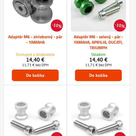
10%
10%
Adaptér M6 - strieborný - pár
Adaptér M6 - zelený - pár -
- YAMAHA
YAMAHA, APRILIA, DUCATI,
TRIUMPH
Dostupné u dodávateľa
Skladom
14,40 €
14,40 €
11,71 €
bez DPH
11,71 €
bez DPH
Do košíka
Do košíka