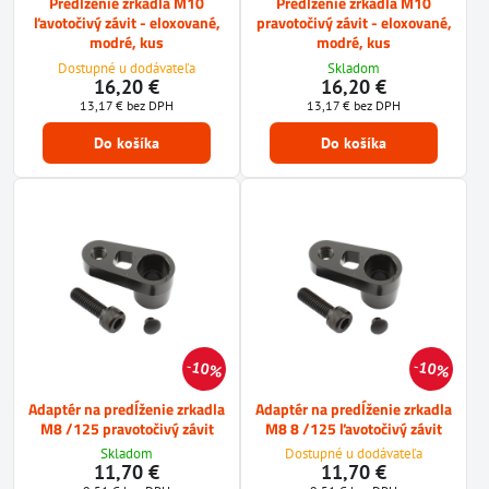
Predĺženie zrkadla M10
Predĺženie zrkadla M10
ľavotočivý závit - eloxované,
pravotočivý závit - eloxované,
modré, kus
modré, kus
Dostupné u dodávateľa
Skladom
16,20 €
16,20 €
13,17 €
bez DPH
13,17 €
bez DPH
Do košíka
Do košíka
10%
10%
Adaptér na predĺženie zrkadla
Adaptér na predĺženie zrkadla
M8 /125 pravotočivý závit
M8 8 /125 ľavotočivý závit
Skladom
Dostupné u dodávateľa
11,70 €
11,70 €