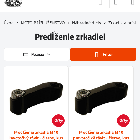
Úvod
MOTO PRÍSLUŠENSTVO
Náhradné diely
Zrkadlá a príslu
Predĺženie zrkadiel
Pozícia
Filter
10%
10%
Predĺženie zrkadla M10
Predĺženie zrkadla M10
ľavotočivý závit - čierne, kus
pravotočivý závit - čierne, kus