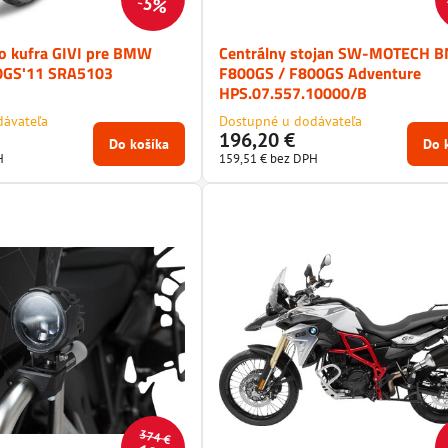
5%
o kufra GIVI pre BMW
Centrálny stojan SW-MOTECH 
0GS'11 SRA5103
F800GS / F800GS Adventure
HPS.07.557.10000/B
dávateľa
Dostupné u dodávateľa
196,20 €
Do košíka
Do 
H
159,51 €
bez DPH
374 €