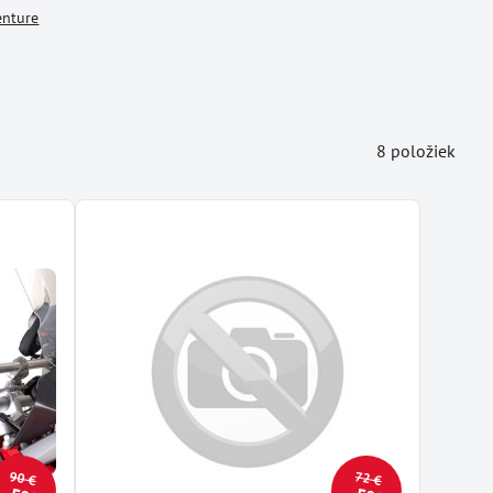
nture
8
položiek
90 €
72 €