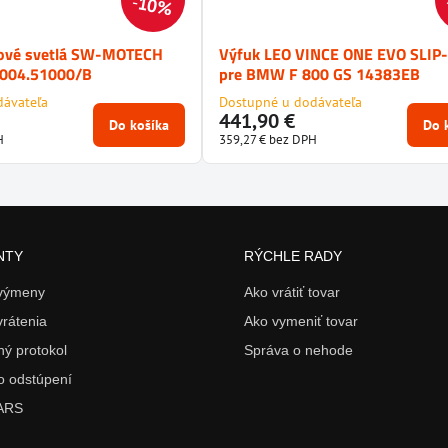
10%
lové svetlá SW-MOTECH
Výfuk LEO VINCE ONE EVO SLIP
004.51000/B
pre BMW F 800 GS 14383EB
dávateľa
Dostupné u dodávateľa
441,90 €
Do košíka
Do 
H
359,27 €
bez DPH
NTY
RÝCHLE RADY
 výmeny
Ako vrátiť tovar
vrátenia
Ako vymeniť tovar
ý protokol
Správa o nehode
o odstúpení
 ARS