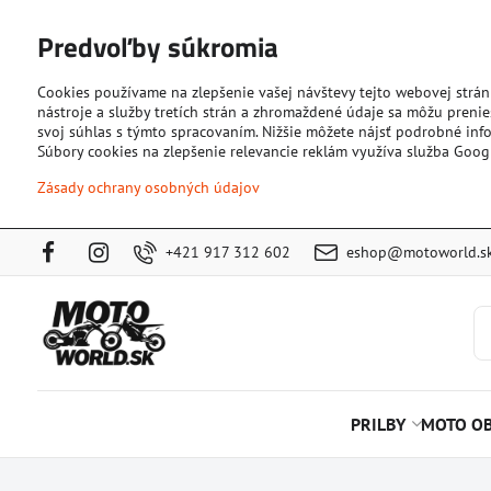
Predvoľby súkromia
Cookies používame na zlepšenie vašej návštevy tejto webovej strán
nástroje a služby tretích strán a zhromaždené údaje sa môžu prenies
svoj súhlas s týmto spracovaním. Nižšie môžete nájsť podrobné info
Súbory cookies na zlepšenie relevancie reklám využíva služba Goog
Zásady ochrany osobných údajov
+421 917 312 602
eshop@motoworld.s
PRILBY
MOTO OB