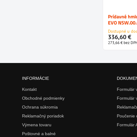
Prídavné hm
EVO NSW.00.
Dostupné u do
336,60 €
273,66 €
bez DP
INFORMÁCIE
DOKUME
Kontakt
Formulár
Obchodné podmienky
Formulár 
Ochrana súkromia
Reklamačn
Reklamačný poriadok
Poučenie 
Výmena tovaru
Formulár
Poštovné a balné