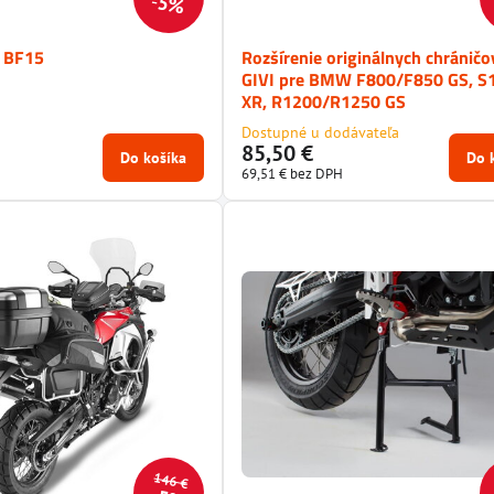
5%
I BF15
Rozšírenie originálnych chránič
GIVI pre BMW F800/F850 GS, S
XR, R1200/R1250 GS
Dostupné u dodávateľa
85,50 €
Do košíka
Do 
69,51 €
bez DPH
146 €