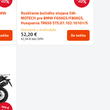
10%
10%
BMW
Rozšírenie bočného stojana SW-
MOTECH pre BMW F650GS/F800GS,
Husqvarna TR650 STS.07.102.10101/S
Dostupné u dodávateľa
52,20 €
košíka
Do košíka
42,44 €
bez DPH
491 €