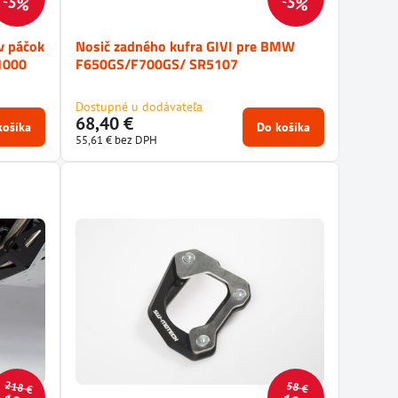
5%
5%
ov páčok
Nosič zadného kufra GIVI pre BMW
1000
F650GS/F700GS/ SR5107
Dostupné u dodávateľa
68,40 €
košíka
Do košíka
55,61 €
bez DPH
218 €
58 €