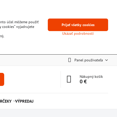
tento účel môžeme použiť
Prijať všetky cookies
y cookies“ vyjadrujete
Ukázať podrobnosti
m).
Panel používateľa
Nákupný košík
0 €
RČEKY
VÝPREDAJ