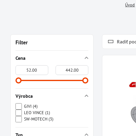
Úvod
Radiť po
Filter
Cena
Od:
Do:
Výrobca
GIVI (4)
LEO VINCE (1)
SW-MOTECH (3)
Typ