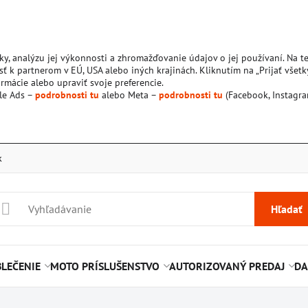
ky, analýzu jej výkonnosti a zhromažďovanie údajov o jej používaní. Na 
ť k partnerom v EÚ, USA alebo iných krajinách. Kliknutím na „Prijať všetk
rmácie alebo upraviť svoje preferencie.
le Ads –
podrobnosti tu
alebo Meta –
podrobnosti tu
(Facebook, Instagra
k
Hľadať
LEČENIE
MOTO PRÍSLUŠENSTVO
AUTORIZOVANÝ PREDAJ
DA