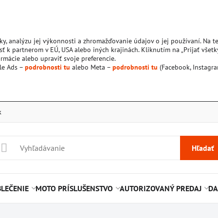
ky, analýzu jej výkonnosti a zhromažďovanie údajov o jej používaní. Na 
ť k partnerom v EÚ, USA alebo iných krajinách. Kliknutím na „Prijať všetk
rmácie alebo upraviť svoje preferencie.
le Ads –
podrobnosti tu
alebo Meta –
podrobnosti tu
(Facebook, Instagra
k
Hľadať
LEČENIE
MOTO PRÍSLUŠENSTVO
AUTORIZOVANÝ PREDAJ
DA