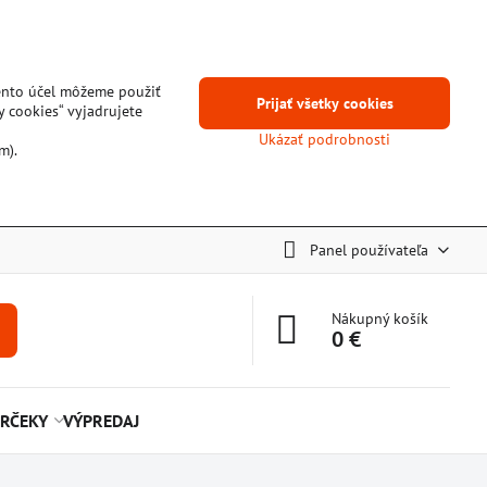
tento účel môžeme použiť
Prijať všetky cookies
y cookies“ vyjadrujete
Ukázať podrobnosti
m).
Panel používateľa
Nákupný košík
0 €
RČEKY
VÝPREDAJ