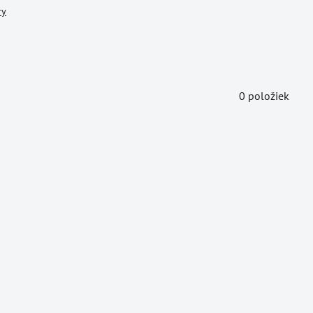
ry
0
položiek