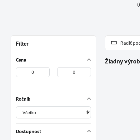
Ú
Radiť po
Filter
Cena
Od:
Do:
Ročník
Dostupnosť