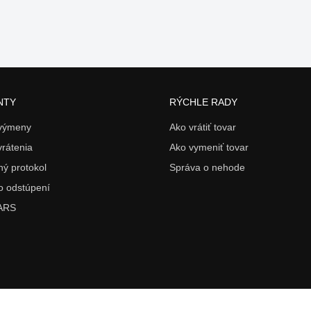
NTY
RÝCHLE RADY
 výmeny
Ako vrátiť tovar
vrátenia
Ako vymeniť tovar
ý protokol
Správa o nehode
o odstúpení
 ARS