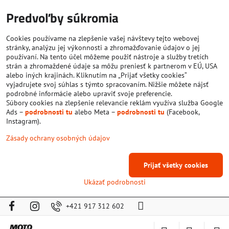
Predvoľby súkromia
Cookies používame na zlepšenie vašej návštevy tejto webovej
stránky, analýzu jej výkonnosti a zhromažďovanie údajov o jej
používaní. Na tento účel môžeme použiť nástroje a služby tretích
strán a zhromaždené údaje sa môžu preniesť k partnerom v EÚ, USA
alebo iných krajinách. Kliknutím na „Prijať všetky cookies“
vyjadrujete svoj súhlas s týmto spracovaním. Nižšie môžete nájsť
podrobné informácie alebo upraviť svoje preferencie.
Súbory cookies na zlepšenie relevancie reklám využíva služba Google
Ads –
podrobnosti tu
alebo Meta –
podrobnosti tu
(Facebook,
Instagram).
Zásady ochrany osobných údajov
Prijať všetky cookies
Ukázať podrobnosti
+421 917 312 602